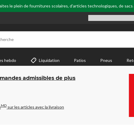
tes le plein de fournitures scolaires, d'articles technologiques, de sacs
cherche
es hebdo
Liquidation
Patios
Pneus
Ret
mmandes admissibles de plus
MD
e
sur les articles avec la livraison