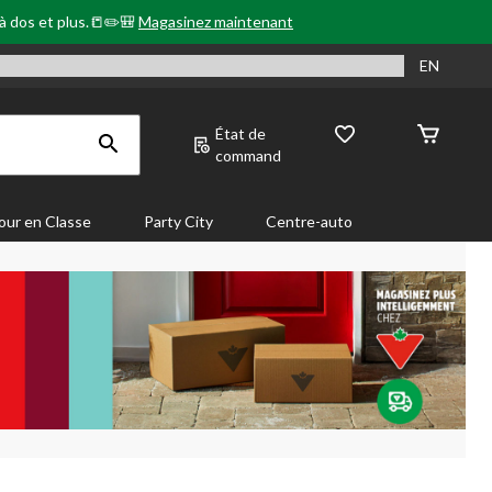
 à dos et plus.📒✏️🎒
Magasinez maintenant
EN
État de
command
our en Classe
Party City
Centre-auto