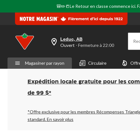
🎒✏️📒Le Retour en classe commence ici. Fai
Leduc, AB
Re
votre
Ouvert
⋅ Fermeture à 22:00
magasin
préféré
est
Magasiner par rayon
Circulaire
Offr
Leduc,
AB,
courament
Ouvert,
Expédition locale gratuite pour les co
Fermeture
à
de 99 $*
à
22:00
cliquer
pour
*Offre exclusive pour les membres Récompenses Triangl
changer
standard.
En savoir plus