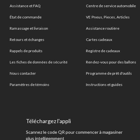
Assistance et FAQ
Centre de service automobile
État de commande
VE Pneus, Pieces, Articles
Ramassage et livraison
Assistance routière
Retours et échanges
Cartes cadeaux
Rappels de produits
Registre de cadeaux
Les fiches de données de sécurité
Rendez-vous pour des ballons
Nous contacter
Programme de prêt d'outils
Paramètres de témoins
Instructions et guides
Téléchargez l'appli
Scannez le code QR pour commencer à magasiner
plus intelligemment