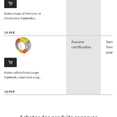
Ruban à tapis d'intérieur et
d'extérieur
Cantech
à
double face pour
réparation et installation,
48 mm x 15 m
19,99 $
Aucune
Sans
certification
foncti
avanc
Ruban adhésif tout usage
Cantech
, ruban tout usage
robuste, argenté, 1,9 po x
55 m
10,99 $