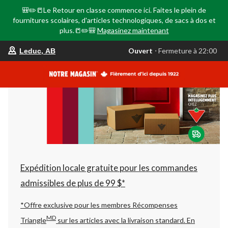
🎒✏️📒Le Retour en classe commence ici. Faites le plein de
fournitures scolaires, d'articles technologiques, de sacs à dos et
plus.📒✏️🎒
Magasinez maintenant
votre
Ouvert
⋅ Fermeture à 22:00
Leduc, AB
magasin
préféré
est
Leduc,
AB,
courament
Ouvert,
Fermeture
à
à
22:00
cliquer
pour
changer
Expédition locale gratuite pour les commandes
admissibles de plus de 99 $*
*Offre exclusive pour les membres Récompenses
MD
Triangle
sur les articles avec la livraison standard.
En