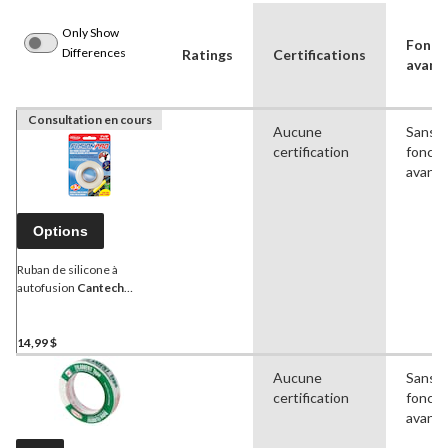
Only Show
Fonct
Differences
Ratings
Certifications
avanc
Consultation en cours
Aucune
Sans
certification
foncti
avanc
Options
Ruban de silicone à
autofusion
Cantech
Fusion Pro, réparation
d'électricité et de
plomberie, blanc, 1 po x 10
14,99 $
pi
Aucune
Sans
certification
foncti
avanc