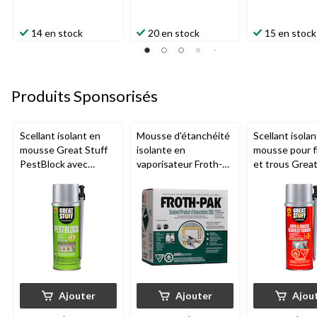
14 en stock
20 en stock
15 en stock
Produits Sponsorisés
Scellant isolant en
Mousse d'étanchéité
Scellant isolan
mousse Great Stuff
isolante en
mousse pour f
PestBlock avec
vaporisateur Froth-
et trous Great
distributeur
Pak Professional, en
avec distribut
intelligent, usage
polyuréthane
intelligent, us
intérieur/extérieur, 12
intérieur/extér
oz
oz
Ajouter
Ajouter
Ajou