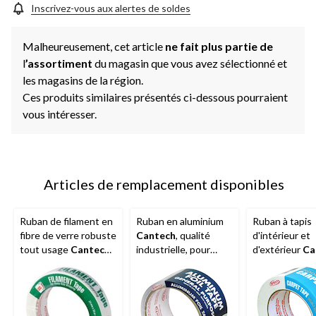
Inscrivez-vous aux alertes de soldes
Malheureusement, cet article
ne fait plus partie de
l
’assortiment
du magasin que vous avez sélectionné et
les magasins de la région.
Ces produits similaires présentés ci-dessous pourraient
vous intéresser.
Articles de remplacement disponibles
Ruban de filament en
Ruban en aluminium
Ruban à tapis
fibre de verre robuste
Cantech
, qualité
d'intérieur et
tout usage
Cantech
,
industrielle, pour
d'extérieur
Ca
blanc, 24 mm x 50 m
sceller et réparer le
double face p
système CVC, 48 mm
réparation et
x 10 m
installation, 4
15 m