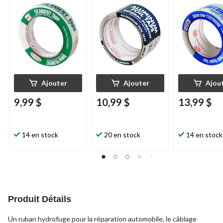
blanc, 24 mm x 50 m
sceller et réparer le
résistant aux 
système CVC, 48 mm
UV/aux intemp
x 10 m
transparent, 
50 m
Ajouter
Ajouter
Ajou
9,99 $
10,99 $
13,99 $
14 en stock
20 en stock
14 en stock
Produit Détails
Un ruban hydrofuge pour la réparation automobile, le câblage