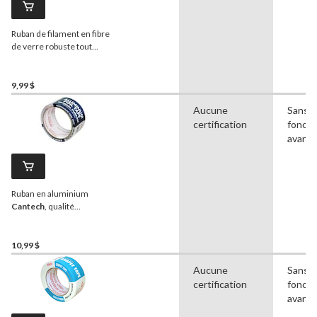
Ruban de filament en fibre
de verre robuste tout
usage
Cantech
, blanc, 24
mm x 50 m
9,99 $
Aucune
Sans
certification
foncti
avanc
Ruban en aluminium
Cantech
, qualité
industrielle, pour sceller et
réparer le système CVC,
48 mm x 10 m
10,99 $
Aucune
Sans
certification
foncti
avanc