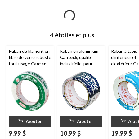
4 étoiles et plus
Ruban de filament en
Ruban en aluminium
Ruban à tapis
fibre de verre robuste
Cantech
, qualité
d'intérieur et
tout usage
Cantech
,
industrielle, pour
d'extérieur
Ca
blanc, 24 mm x 50 m
sceller et réparer le
double face p
système CVC, 48 mm
réparation et
x 10 m
installation, 4
15 m
Ajouter
Ajouter
Ajou
9,99 $
10,99 $
19,99 $