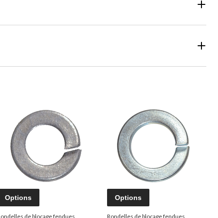
Options
Options
ondelles de blocage fendues
Rondelles de blocage fendues