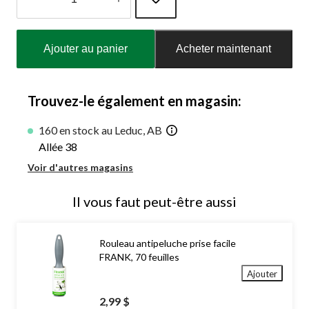
Quantité
mise
Ajouter au panier
Acheter maintenant
à
jour
à
1
Trouvez-le également en magasin:
160 en stock au Leduc, AB
Allée 38
Voir d'autres magasins
Il vous faut peut-être aussi
Rouleau antipeluche prise facile
FRANK, 70 feuilles
Ajouter
2,99 $