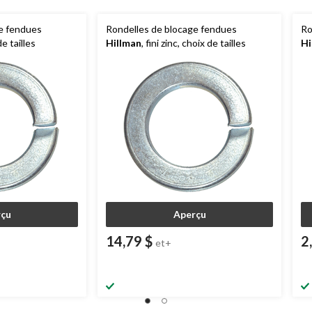
e fendues
Rondelles de blocage fendues
Ro
de tailles
Hillman
, fini zinc, choix de tailles
Hi
tai
çu
Aperçu
14,79 $
2
et+