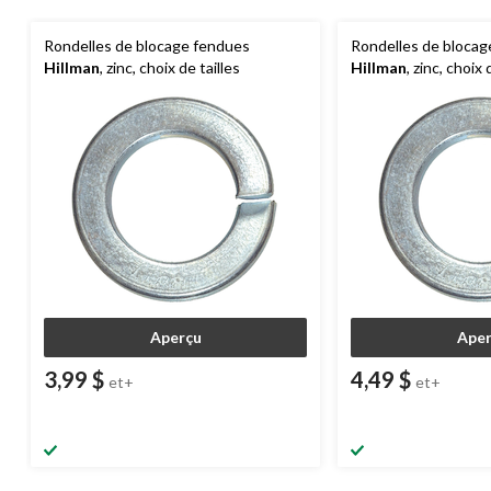
Rondelles de blocage fendues
Rondelles de blocag
Hillman
, zinc, choix de tailles
Hillman
, zinc, choix 
Aperçu
Aper
3,99 $
4,49 $
et+
et+