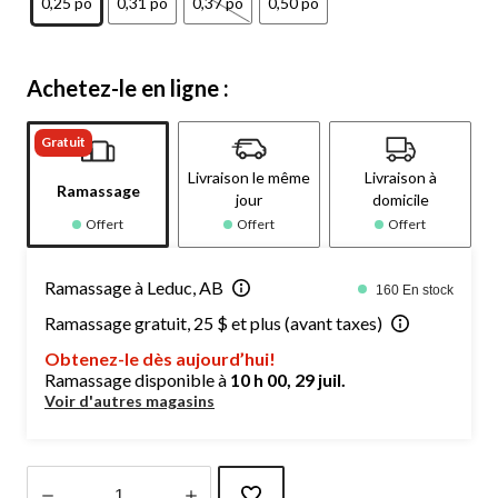
0,25 po
0,31 po
0,37 po
0,50 po
Achetez-le en ligne :
Gratuit
Livraison le même
Livraison à
Ramassage
jour
domicile
Offert
Offert
Offert
Ramassage à Leduc, AB
160 En stock
Ramassage gratuit, 25 $ et plus (avant taxes)
Obtenez-le dès aujourd’hui!
Ramassage disponible à
10 h 00, 29 juil.
Voir d'autres magasins