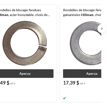
ndelles de blocage fendues
Rondelles de blocage fendue
llman
, acier inoxydable, choix de
galvanisées
Hillman
, choix de
lles
Aperçu
Aperçu
,49 $
17,39 $
et+
et+