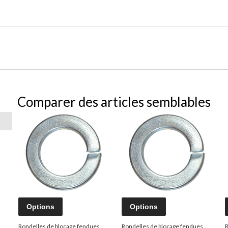
Comparer des articles semblables
Options
Options
Rondelles de blocage fendues
Rondelles de blocage fendues
R