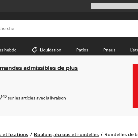
cherche
es hebdo
Liquidation
Patios
Pneus
L’ét
mmandes admissibles de plus
MD
e
sur les articles avec la livraison
Rondelles
s et fixations
Boulons, écrous et rondelles
Rondelles de b