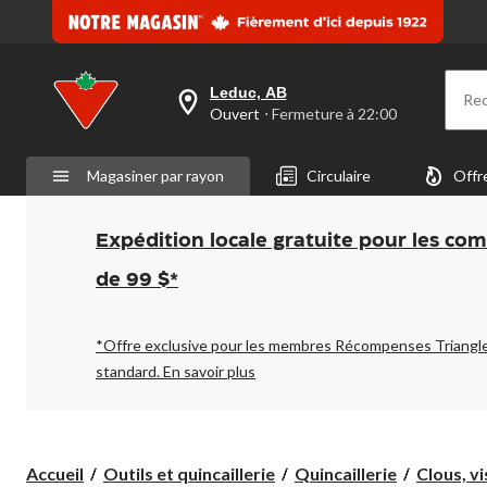
Leduc, AB
Re
votre
Ouvert
⋅ Fermeture à 22:00
magasin
préféré
est
Magasiner par rayon
Circulaire
Offr
Leduc,
AB,
courament
Ouvert,
Expédition locale gratuite pour les co
Fermeture
à
de 99 $*
à
22:00
cliquer
pour
*Offre exclusive pour les membres Récompenses Triangl
changer
standard.
En savoir plus
Accueil
Outils et quincaillerie
Quincaillerie
Clous, vi