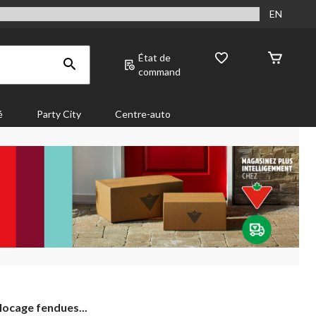
EN
État de
command
é
Party City
Centre-auto
locage fendues...