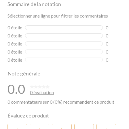
Sommaire de la notation
Sélectionner une ligne pour filtrer les commentaires
0 étoile
étoiles
0
0 commentai
0 étoile
étoiles
0
0 commentai
0 étoile
étoiles
0
0 commentai
0 étoile
étoiles
0
0 commentai
0 étoile
étoiles
0
0 commentai
Note générale
0.0
0 évaluation
0 commentateurs sur 0 (0%) recommandent ce produit
Évaluez ce produit