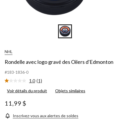
NHL
Rondelle avec logo gravé des Oilers d'Edmonton
#183-1836-0
1.0
(1)
Lire
1
Voir détails du produit
Objets similaires
commentaire.
Lien
vers
11,99 $
la
même
page.
Inscrivez-vous aux alertes de soldes