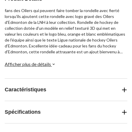
fans des Oilers qui peuvent faire tomber la rondelle avec fierté
lorsqu'ils ajoutent cette rondelle avec logo gravé des Oilers
d'Edmonton de la LNH à leur collection. Rondelle de hockey de
collection dotée d'un modèle en relief texturé 3D qui met en
valeur les couleurs et le logo bleu, orange et blanc emblématiques
de l'équipe ainsi que le texte Ligue nationale de hockey Oilers
d'Edmonton. Excellente idée-cadeau pour les fans du hockey
d'Edmonton, cette rondelle attrayante est un ajout bienvenu à
n'importe quel présentoir de souvenirs de sport et peut aussi être
un élément de décoration amusant dans un bureau, une salle de
Afficher plus de détails
jeux, un coin des hommes ou une chambre d'enfant.
Caractéristiques
Spécifications