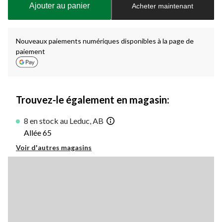
Ajouter au panier
Acheter maintenant
jour
à
1
Nouveaux paiements numériques disponibles à la page de
paiement
Trouvez-le également en magasin:
8 en stock au Leduc, AB
Allée 65
Voir d'autres magasins