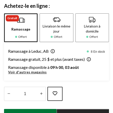
Achetez-le en ligne :
Gratuit
Livraison le même
Livraison à
Ramassage
jour
domicile
Offert
Offert
Offert
Ramassage à Leduc, AB
8 En stock
Ramassage gratuit, 25 $ et plus (avant taxes)
Ramassage disponible à
09 h 00, 03 août
Voir d'autres magasins
Quantité
mise
à