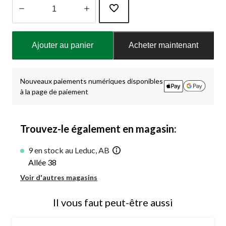
Quantité
mise
Ajouter au panier
Acheter maintenant
à
jour
à
1
Nouveaux paiements numériques disponibles
à la page de paiement
Trouvez-le également en magasin:
9 en stock au Leduc, AB
Allée 38
Voir d'autres magasins
Il vous faut peut-être aussi