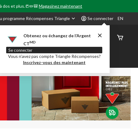
 à dos et plus.📒✏️🎒
Magasinez maintenant
u programme Récompenses Triangle
Se connecter
EN
Obtenez ou échangez de l’Argent
État de
MD
CT
command
Se connecter
Vous n’avez pas compte Triangle Récompenses?
our en Classe
Party City
Centre-auto
Inscrivez-vous des maintenant