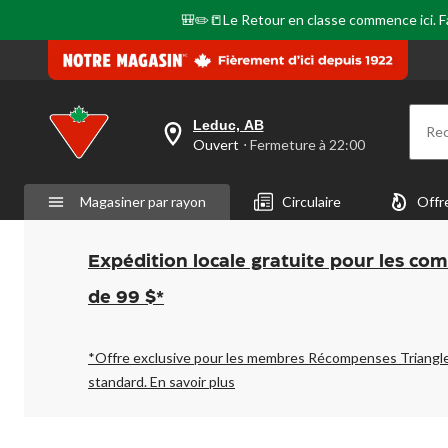
même
page.
🎒✏️📒Le Retour en classe commence ici. Fai
Leduc, AB
Re
votre
Ouvert
⋅ Fermeture à 22:00
magasin
préféré
est
Magasiner par rayon
Circulaire
Offr
Leduc,
AB,
courament
Ouvert,
Expédition locale gratuite pour les co
Fermeture
à
de 99 $*
à
22:00
cliquer
pour
*Offre exclusive pour les membres Récompenses Triangl
changer
standard.
En savoir plus