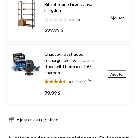
Bibliothèque large Canvas
Langdon
Ajouter
0.0
(0)
0.0
étoile(s)
299,99 $
sur
5.
Chasse-moustiques
rechargeable avec station
d'accueil Thermacell E65,
charbon
Ajouter
4.6
(1027)
4.6
étoile(s)
79,99 $
sur
5.
1027
évaluations
Ajouter au registree
À l'attention des personnes résidant au Québec
: pour