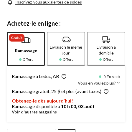
Inscrivez-vous aux alertes de soldes
Achetez-le en ligne :
Gratuit
Livraison le même
Livraison à
Ramassage
jour
domicile
Offert
Offert
Offert
Ramassage à Leduc, AB
9 En stock
Vous en voulez plus?
Ramassage gratuit, 25 $ et plus (avant taxes)
Obtenez-le dès aujourd’hui!
Ramassage disponible à
10 h 00, 03 août
Voir d'autres magasins