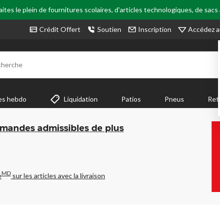
tes le plein de fournitures scolaires, d'articles technologiques, de sacs
Accédez a
Crédit Offert
Soutien
Inscription
cherche
es hebdo
Liquidation
Patios
Pneus
Ret
mmandes admissibles de plus
MD
e
sur les articles avec la livraison