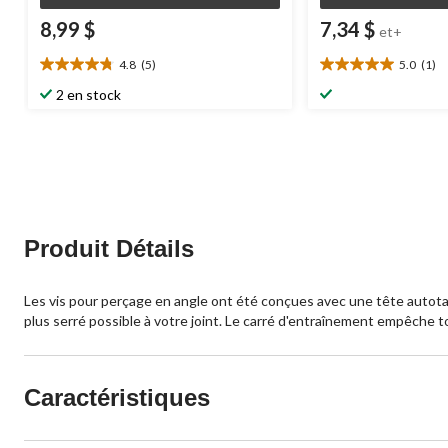
8,99 $
7,34 $
et+
4.8
(5)
5.0
(1)
4.8
5.0
étoile(s)
étoile(s)
2 en stock
sur
sur
5.
5.
5
1
évaluations
évaluation
Produit Détails
Les vis pour perçage en angle ont été conçues avec une tête autotar
plus serré possible à votre joint. Le carré d'entraînement empêche to
Caractéristiques