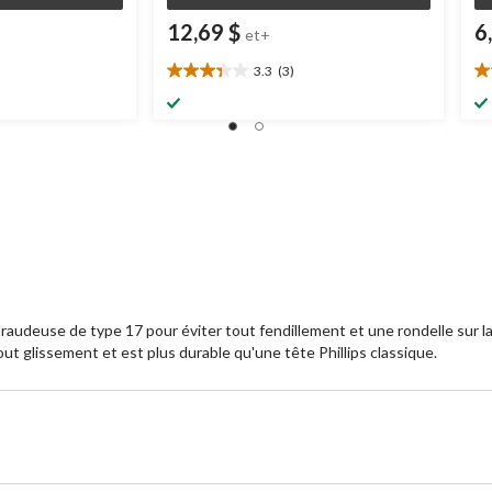
12,69 $
6
et+
3.3
(3)
3.3
5.
étoile(s)
ét
sur
su
5.
5.
3
1
évaluations
év
audeuse de type 17 pour éviter tout fendillement et une rondelle sur la 
ut glissement et est plus durable qu'une tête Phillips classique.