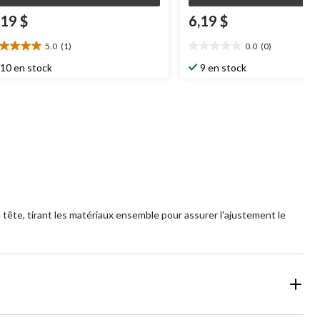
,19 $
6,19 $
5.0
(1)
0.0
(0)
0
0.0
oile(s)
étoile(s)
10 en stock
9 en stock
r
sur
5.
aluation
tête, tirant les matériaux ensemble pour assurer l'ajustement le