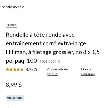
 ronde avec e...
Hillman
Rondelle à tête ronde avec
entraînement carré extra-large
Hillman, à filetage grossier, no 8 x 1,5
po, paq. 100
#061-2224-0
4.7
(7)
Voir détails du
Objets
Lire
produit
similaires
les
7
commentaires.
8,99 $
Lien
vers
la
même
Mieux notés
page.