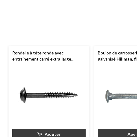
Rondelle à tête ronde avec
Boulon de carrosser
entraînement carré extra-large
galvanisé
Hillman
, 
Hillman
à filetage grossier, no 8 x 2,5
choix de tailles
po, paq. 50
Ajouter
Aper