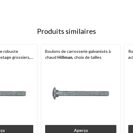
Produits similaires
ie robuste
Boulons de carrosserie galvanisés à
Ro
filetage grossiers,
chaud
Hillman
, choix de tailles
ac
çu
Aperçu