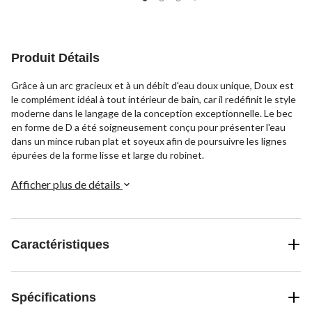
5.
5.
5.
34
96
96
évaluations
évaluations
évaluations
Produit Détails
Grâce à un arc gracieux et à un débit d'eau doux unique, Doux est
le complément idéal à tout intérieur de bain, car il redéfinit le style
moderne dans le langage de la conception exceptionnelle. Le bec
en forme de D a été soigneusement conçu pour présenter l'eau
dans un mince ruban plat et soyeux afin de poursuivre les lignes
épurées de la forme lisse et large du robinet.
Afficher plus de détails
Caractéristiques
Spécifications