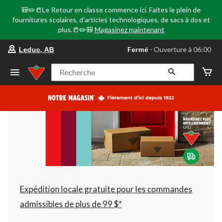
🎒✏️📒Le Retour en classe commence ici. Faites le plein de
fournitures scolaires, d'articles technologiques, de sacs à dos et
plus.📒✏️🎒
Magasinez maintenant
votre
Fermé
⋅ Ouverture à 06:00
Leduc, AB
magasin
préféré
est
Recherche
Leduc,
AB,
courament
Fermé,
Ouverture
à
à
06:00
cliquer
pour
changer
Expédition locale gratuite pour les commandes
admissibles de plus de 99 $*