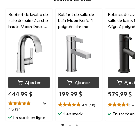
Robinet de lavabo de
Robinet de salle de
Robinet de la
salle de bains à arche
bain
Moen
Beric, 1
salle de bains
haute
Moen
Doux,
poignée, chrome
Align, à poign
poignée simple,
simple et trou
chrome
noir mat
Ajouter
Ajouter
Ajou
444,99 $
199,99 $
579,99 $
4.9
(18)
4
4.9
4.5
4.8
4.8
(34)
étoile(s)
étoile(s)
1 en stock
En stock en
étoile(s)
En stock en ligne
sur
sur
sur
5.
5.
5.
18
15
34