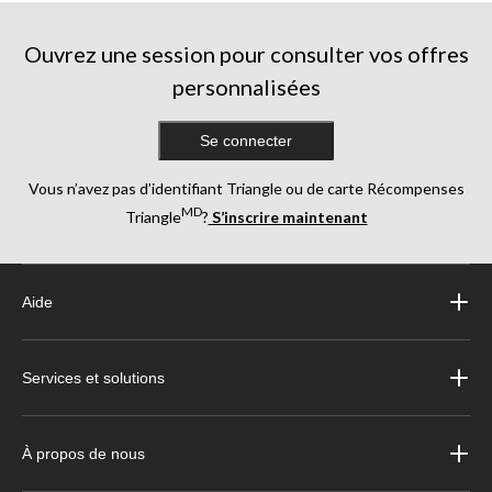
évaluations
évaluations
évaluations
Ouvrez une session pour consulter vos offres
personnalisées
Se connecter
Vous n’avez pas d’identifiant Triangle ou de carte Récompenses
MD
Triangle
?
S’inscrire maintenant
Aide
Services et solutions
À propos de nous