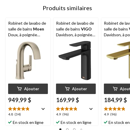
Produits similaires
Robinet de lavabo de
Robinet de lavabo de
Robinet de la
salle de bains
Moen
salle de bains
VIGO
salle de bains
Doux, à poignée
Davidson, à poignée
Davidson, à p
simple et trou unique,
simple et trou unique,
simple et trou
certifié WaterSense,
certifié WaterSense,
certifié Wate
nickel brossé
noir mat
or mat
Ajouter
Ajouter
Ajou
949,99 $
169,99 $
184,99 $
4.8
4.9
4.9
4.8
(34)
4.9
(96)
4.9
(96)
étoile(s)
étoile(s)
étoile(s)
En stock en ligne
En stock en ligne
En stock en
sur
sur
sur