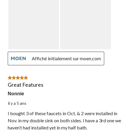
Affiché initialement sur moen.com
5 étoile(s) sur 5.
Great Features
Nonnie
il y a 5 ans
I bought 3 of these faucets in Oct. & 2 were installed in
Nov. in my double sink on both sides. I have a 3rd one we
haven’t had installed yet in my half bath.