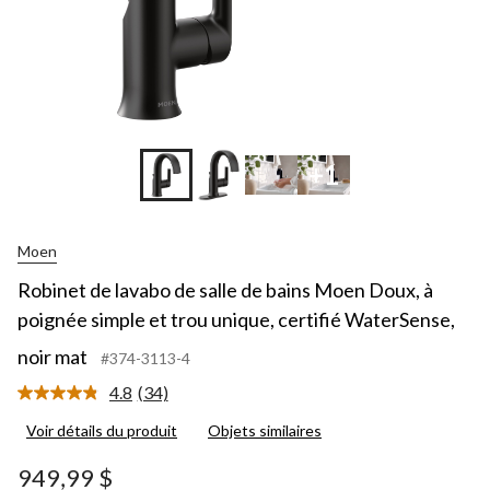
+1
Moen
Robinet de lavabo de salle de bains Moen Doux, à
poignée simple et trou unique, certifié WaterSense,
noir mat
#374-3113-4
4.8
(34)
Lire
les
Voir détails du produit
Objets similaires
34
commentaires.
Lien
949,99 $
vers