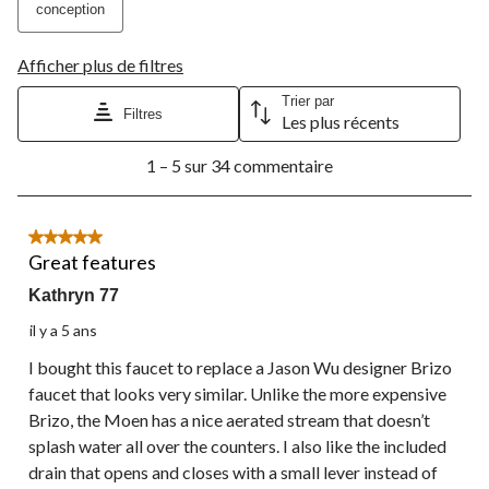
conception
Afficher plus de filtres
Trier par
Filtres
Les plus récents
1
1 – 5 sur 34 commentaire
à
5
sur
34
5 étoile(s) sur 5.
commentaire.
Great features
Kathryn 77
il y a 5 ans
I bought this faucet to replace a Jason Wu designer Brizo
faucet that looks very similar. Unlike the more expensive
Brizo, the Moen has a nice aerated stream that doesn’t
splash water all over the counters. I also like the included
drain that opens and closes with a small lever instead of