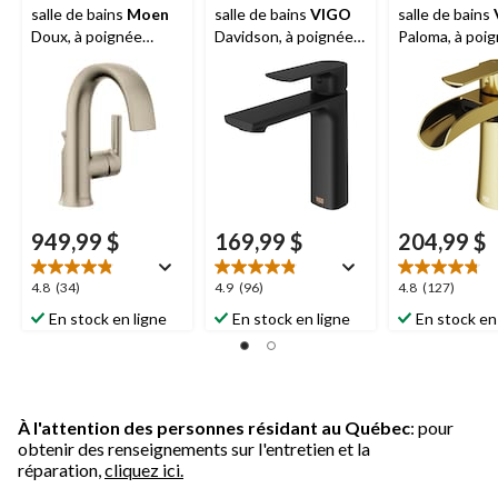
salle de bains
Moen
salle de bains
VIGO
salle de bains
Doux, à poignée
Davidson, à poignée
Paloma, à poi
simple et trou unique,
simple et trou unique,
simple et trou
certifié WaterSense,
certifié WaterSense,
certifié Wate
nickel brossé
noir mat
or mat
949,99 $
169,99 $
204,99 $
4.8
4.9
4.8
4.8
(34)
4.9
(96)
4.8
(127)
étoile(s)
étoile(s)
étoile(s)
En stock en ligne
En stock en ligne
En stock en
sur
sur
sur
5.
5.
5.
34
96
127
évaluations
évaluations
évaluations
À l'attention des personnes résidant au Québec
: pour
obtenir des renseignements sur l'entretien et la
réparation,
cliquez ici.