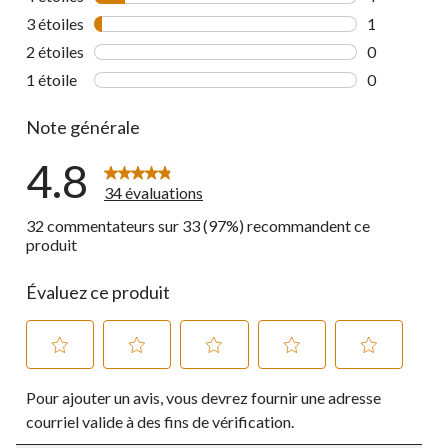
4 commentai
3 étoiles
étoiles
1
1 commentai
2 étoiles
étoiles
0
0 commentai
1 étoile
étoiles
0
0 commentai
Note générale
4.8
34 évaluations
32 commentateurs sur 33 (97%) recommandent ce
produit
Évaluez ce produit
Sélectionnez
Sélectionnez
Sélectionnez
Sélectionnez
Sélectionnez
Pour ajouter un avis, vous devrez fournir une adresse
pour
pour
pour
pour
pour
évaluer
évaluer
évaluer
évaluer
évaluer
courriel valide à des fins de vérification.
l'article
l'article
l'article
l'article
l'article