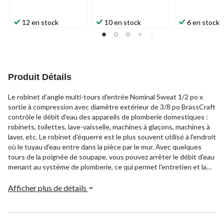
12 en stock
10 en stock
6 en stock
Produit Détails
Le robinet d'angle multi-tours d'entrée Nominal Sweat 1/2 po x
sortie à compression avec diamètre extérieur de 3/8 po BrassCraft
contrôle le débit d'eau des appareils de plomberie domestiques :
robinets, toilettes, lave-vaisselle, machines à glaçons, machines à
laver, etc. Le robinet d'équerre est le plus souvent utilisé à l'endroit
où le tuyau d'eau entre dans la pièce par le mur. Avec quelques
tours de la poignée de soupape, vous pouvez arrêter le débit d'eau
menant au système de plomberie, ce qui permet l'entretien et la
réparation sans couper l'eau dans toute la maison. Construction de
la structure usinée 1/2 po en laiton 1 pièce pour plus de
Afficher plus de détails
robustesse, de durabilité et de performance longue durée
compatible avec Nom Sweat à compression avec diamètre
extérieur de 3/8 po avec le cuivre pour une utilisation dans les