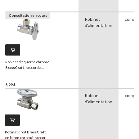
Consultation en cours
Robinet
compre
d’alimentation
Robinet d'équerre chromé
BrassCraft
, raccord à
souder nominal 1/2 po x
extrémité à compression
3/8 po DE
8,99 $
Robinet
compre
d’alimentation
Robinet droit
BrassCraft
en laiton chromé, raccord