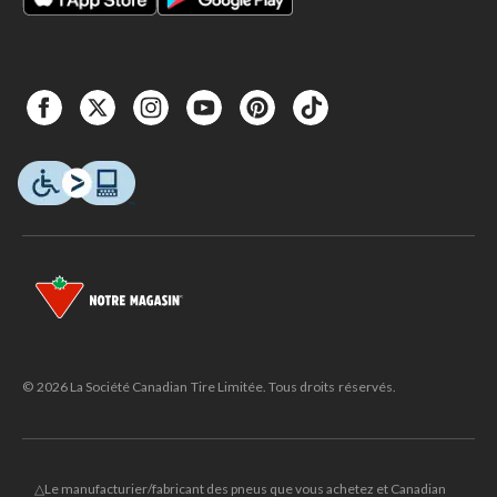
© 2026 La Société Canadian Tire Limitée. Tous droits réservés.
△Le manufacturier/fabricant des pneus que vous achetez et Canadian