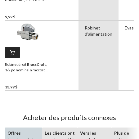
3/8 po de diamètre
extérieur
9,99 $
Robinet
Évasé
d’alimentation
Robinet droit
BrassCraft
,
1/2 po nominal à raccord
cannelé x 3/8 po de
diamètre extérieur
13,99 $
Acheter des produits connexes
Offres
Les clients ont
Vers les
Plus de