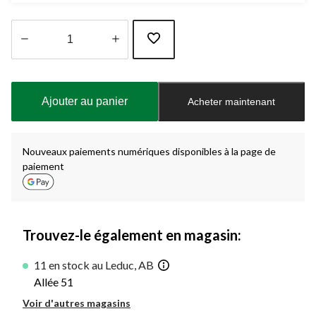
Quantité
mise
à
Ajouter au panier
Acheter maintenant
jour
à
1
Nouveaux paiements numériques disponibles à la page de
paiement
Trouvez-le également en magasin:
11 en stock au Leduc, AB
Allée 51
Voir d'autres magasins