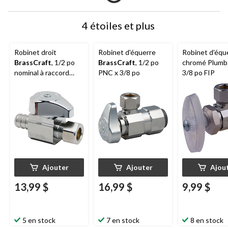
4 étoiles et plus
Robinet droit
Robinet d'équerre
Robinet d'équ
BrassCraft
, 1/2 po
BrassCraft
, 1/2 po
chromé Plumb
nominal à raccord
PNC x 3/8 po
3/8 po FIP
cannelé x 3/8 po de
diamètre extérieur
Ajouter
Ajouter
Ajou
13,99 $
16,99 $
9,99 $
5 en stock
7 en stock
8 en stock