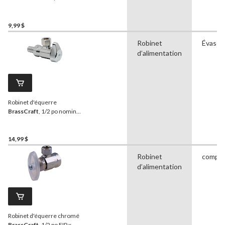
à souder nominal 1/2 po x
extrémité à compression
3/8 po DE
9,99 $
Robinet
Évasé
d’alimentation
Robinet d'équerre
BrassCraft
, 1/2 po nominal
à raccord cannelé x 3/8 po
diamètre extérieur
14,99 $
Robinet
compre
d’alimentation
Robinet d'équerre chromé
BrassCraft
, 1/2 po FIP x