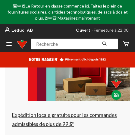
🎒✏️📒Le Retour en classe commence ici. Faites le plein de
fournitures scolaires, d'articles technologiques, de sacs à dos et
plus.📒✏️🎒
Magasinez maintenant
votre
Ouvert
⋅ Fermeture à 22:00
Leduc, AB
magasin
préféré
est
Recherche
Leduc,
AB,
courament
Ouvert,
Fermeture
à
à
22:00
cliquer
pour
changer
Expédition locale gratuite pour les commandes
admissibles de plus de 99 $*