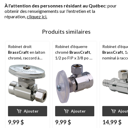
À l'attention des personnes résidant au Québec
: pour
obtenir des renseignements sur l'entretien et la
réparation,
cliquez ici.
Produits similaires
Robinet droit
Robinet d'équerre
Robinet d'équ
BrassCraft
en laiton
chromé
BrassCraft
,
BrassCraft
, 
chromé, raccord à
1/2 po FIP x 3/8 po de
nominal à racc
souder nominal 1/2
diamètre extérieur
cannelé x 3/8 
po x extrémité à
diamètre exté
compression 3/8 po
DE
Ajouter
Ajouter
Ajou
9,99 $
9,99 $
14,99 $