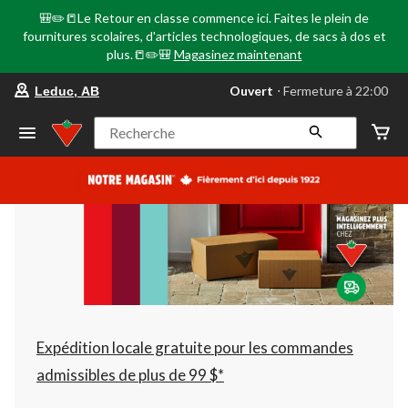
🎒✏️📒Le Retour en classe commence ici. Faites le plein de
fournitures scolaires, d'articles technologiques, de sacs à dos et
plus.📒✏️🎒
Magasinez maintenant
votre
Ouvert
⋅ Fermeture à 22:00
Leduc, AB
magasin
préféré
est
Recherche
Leduc,
AB,
courament
Ouvert,
Fermeture
à
à
22:00
cliquer
pour
changer
Expédition locale gratuite pour les commandes
admissibles de plus de 99 $*