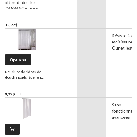
Rideau de douche
CANVAS
Cleanse en
CAV/E, poisson coloré, 72 x
72 po
19,99 $
-
Résiste à la
moisissure,
Ourlet lesté
Options
Doublure de rideau de
douche poids léger en
PEVA
For Living
, 70 x 72 po
3,99 $
Et+
-
Sans
fonctionnali
avancées