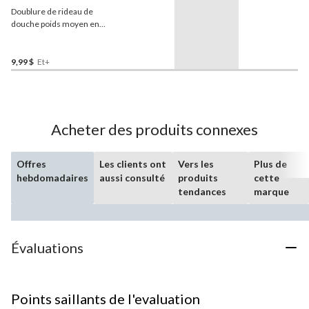
Doublure de rideau de
douche poids moyen en
PEVA
For Living
, 70 x 72 po
9,99 $
Et+
Acheter des produits connexes
Offres
Les clients ont
Vers les
Plus de
hebdomadaires
aussi consulté
produits
cette
tendances
marque
Évaluations
Points saillants de l'evaluation