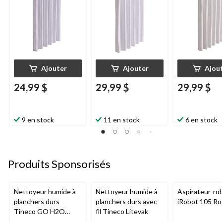
Ajouter
Ajouter
Ajou
24,99 $
29,99 $
29,99 $
9 en stock
11 en stock
6 en stock
Produits Sponsorisés
Nettoyeur humide à
Nettoyeur humide à
Aspirateur-ro
planchers durs
planchers durs avec
iRobot 105 R
Tineco GO H2O
fil Tineco Litevak
HammerHead