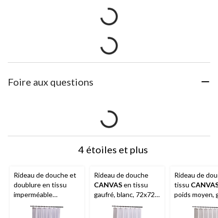
Foire aux questions
4 étoiles et plus
Rideau de douche et
Rideau de douche
Rideau de dou
doublure en tissu
CANVAS
en tissu
tissu
CANVA
imperméable
gaufré, blanc, 72x72
poids moyen, g
CANVAS
2 en 1, 70 x
po
72x72 po
72 po