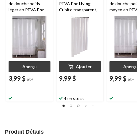
de douche poids
PEVA
For Living
de douche poi
léger en PEVA
For
Cubitz, transparent,
moyen en PE
Living
, 70 x 72 po
70 x 72 po
Living
, 70 x 7
Aperçu
Ajouter
Aperç
3,99 $
9,99 $
9,99 $
et+
et+
4 en stock
Produit Détails