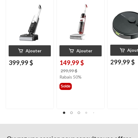
Ajou
Ajouter
Ajouter
299,99 $
399,99 $
149,99 $
prix
299,99 $
était
Rabais 50%
299,99 $
Solde