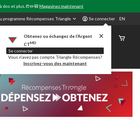
 à dos et plus.📒✏️🎒
Magasinez maintenant
u programme Récompenses Triangle
Se connecter
EN
Obtenez ou échangez de l’Argent
État de
MD
CT
command
Se connecter
Vous n’avez pas compte Triangle Récompenses?
our en Classe
Party City
Centre-auto
Inscrivez-vous des maintenant