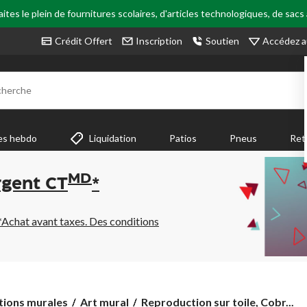
tes le plein de fournitures scolaires, d'articles technologiques, de sacs
Accédez a
Crédit Offert
Inscription
Soutien
cherche
es hebdo
Liquidation
Patios
Pneus
Ret
MD
rgent CT
*
*Achat avant taxes. Des conditions
Reproduction
tions murales
Art mural
Reproduction sur toile, Cobr...