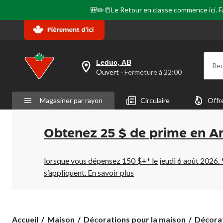
🎒✏️📒Le Retour en classe commence ici. Fai
Leduc, AB
Re
votre
Ouvert
⋅ Fermeture à 22:00
magasin
préféré
est
Magasiner par rayon
Circulaire
Offr
Leduc,
AB,
courament
Ouvert,
Obtenez 25 $ de prime en A
Fermeture
à
à
22:00
lorsque vous dépensez 150 $+* le jeudi 6 août 2026. 
cliquer
s’appliquent.
En savoir plus
pour
changer
Accueil
Maison
Décorations pour la maison
Décora