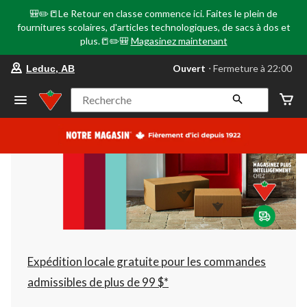
🎒✏️📒Le Retour en classe commence ici. Faites le plein de
fournitures scolaires, d'articles technologiques, de sacs à dos et
plus.📒✏️🎒
Magasinez maintenant
votre
Ouvert
⋅ Fermeture à 22:00
Leduc, AB
magasin
préféré
est
Recherche
Leduc,
AB,
courament
Ouvert,
Fermeture
à
à
22:00
cliquer
pour
changer
Expédition locale gratuite pour les commandes
admissibles de plus de 99 $*