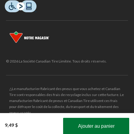
© 2026 La Société Canadian Tire Limitée. Tous droits réservés.
△Le manufacturier/fabricant des pneus que vous achetez et Canadian
Tire sont responsables des frais de recyclage inclus sur cette facture. Le
manufacturier/fabricant de pneus et Canadian Tire utilisent ces frais
pour défrayer le coût de la collecte, du transport et du traitement des
pneus usagés.
MD
CANADIAN TIRE
et le logo du triangle CANADIAN TIRE sont des
9,49 $
Ajouter au panier
marques de commerce déposées de la Société Canadian Tire Limitée.
Obtenez les plus récentes offres!