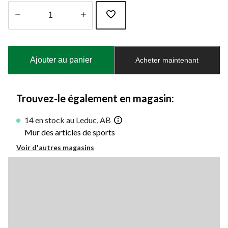
Quantité
mise
à
Ajouter au panier
Acheter maintenant
jour
à
1
Trouvez-le également en magasin:
14 en stock au Leduc, AB
Mur des articles de sports
Voir d'autres magasins