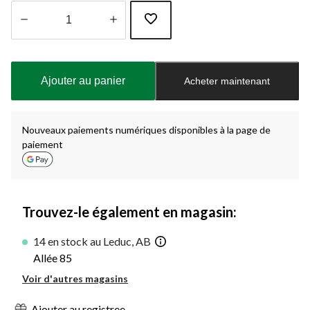
Quantité
mise
à
Ajouter au panier
Acheter maintenant
jour
à
1
Nouveaux paiements numériques disponibles à la page de
paiement
Trouvez-le également en magasin:
14 en stock au Leduc, AB
Allée 85
Voir d'autres magasins
Ajouter au registree