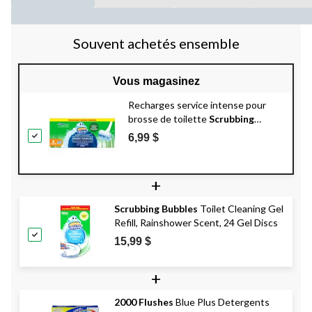
Souvent achetés ensemble
Vous magasinez
Recharges service intense pour
brosse de toilette
Scrubbing
Bubbles
Fresh Brush, paq. 8
6,99 $
+
Scrubbing Bubbles
Toilet Cleaning Gel
Refill, Rainshower Scent, 24 Gel Discs
15,99 $
+
2000 Flushes
Blue Plus Detergents