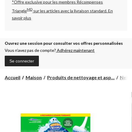
*Offre exclusive pour les membres Récompenses
MD
Triangle
sur les articles avec la livraison standard.
En
savoir plus
Ouvrez une session pour consulter vos offres personnalisées
Vous n’avez pas de compte?
Adhérez maintenant
Se connecter
Accueil
Maison
Produits de nettoyage et asp...
Nett