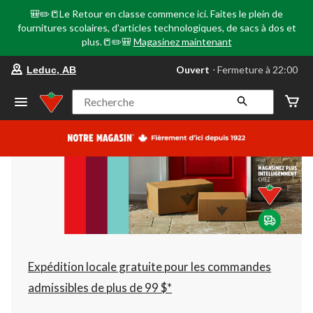
🎒✏️📒Le Retour en classe commence ici. Faites le plein de
fournitures scolaires, d'articles technologiques, de sacs à dos et
plus.📒✏️🎒
Magasinez maintenant
votre
Ouvert
⋅ Fermeture à 22:00
Leduc, AB
magasin
préféré
est
Recherche
Leduc,
AB,
courament
Ouvert,
Fermeture
à
à
22:00
cliquer
pour
changer
Expédition locale gratuite pour les commandes
admissibles de plus de 99 $*