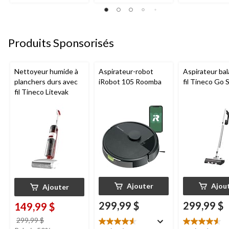
sur
sur
sur
5.
5.
5.
86
43
212
évaluations
évaluations
évaluations
Produits Sponsorisés
Nettoyeur humide à
Aspirateur-robot
Aspirateur bal
planchers durs avec
iRobot 105 Roomba
fil Tineco Go S
fil Tineco Litevak
Ajouter
Ajou
Ajouter
299,99 $
299,99 $
149,99 $
prix
299,99 $