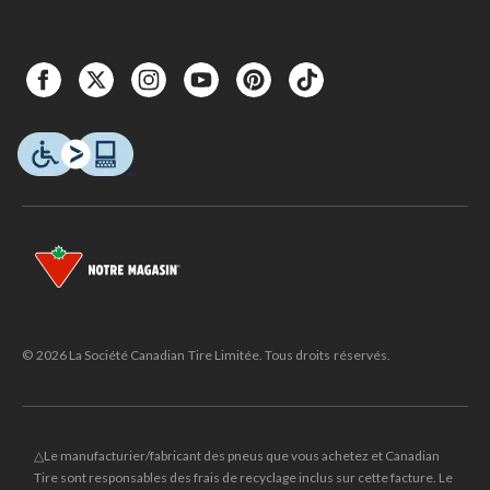
© 2026 La Société Canadian Tire Limitée. Tous droits réservés.
△Le manufacturier/fabricant des pneus que vous achetez et Canadian
Tire sont responsables des frais de recyclage inclus sur cette facture. Le