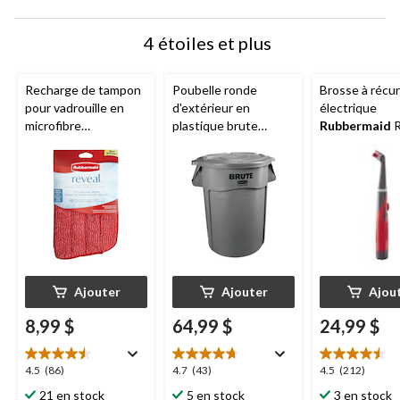
4 étoiles et plus
Recharge de tampon
Poubelle ronde
Brosse à récu
pour vadrouille en
d'extérieur en
électrique
microfibre
plastique brute
Rubbermaid
R
Rubbermaid
Reveal
Rubbermaid
, gris,
Power Scrubbe
121 L
brosse à récur
nettoyage à pi
avec tête osci
Ajouter
Ajouter
Ajou
8,99 $
64,99 $
24,99 $
4.5
4.7
4.5
4.5
(86)
4.7
(43)
4.5
(212)
étoile(s)
étoile(s)
étoile(s)
21 en stock
5 en stock
3 en stock