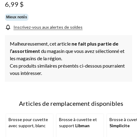
Lien
6,99 $
vers
la
même
Mieux notés
page.
Inscrivez-vous aux alertes de soldes
Malheureusement, cet article
ne fait plus partie de
l
’assortiment
du magasin que vous avez sélectionné et
les magasins de la région.
Ces produits similaires présentés ci-dessous pourraient
vous intéresser.
Articles de remplacement disponibles
Brosse pour cuvette
Brosse à cuvette et
Brosse à cuve
avec support, blanc
support
Libman
Simplicite