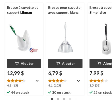
Brosse à cuvette et
Brosse pour cuvette
Brosse à cuve
support
Libman
avec support, blanc
Simplicite
Ajouter
Ajouter
Ajou
12,99 $
6,79 $
7,99 $
4.2
4.1
3.5
4.2
(65)
4.1
(105)
3.5
(33)
étoile(s)
étoile(s)
étoile(s)
44 en stock
30 en stock
22 en stock
sur
sur
sur
5.
5.
5.
65
105
33
évaluations
évaluations
évaluations