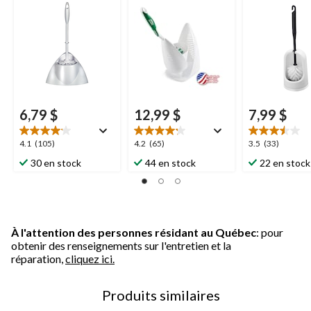
6,79 $
12,99 $
7,99 $
4.1
4.2
3.5
4.1
(105)
4.2
(65)
3.5
(33)
étoile(s)
étoile(s)
étoile(s)
30 en stock
44 en stock
22 en stock
sur
sur
sur
5.
5.
5.
105
65
33
évaluations
évaluations
évaluations
À l'attention des personnes résidant au Québec
: pour
obtenir des renseignements sur l'entretien et la
réparation,
cliquez ici.
Produits similaires