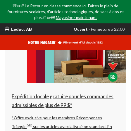
🎒✏️📒Le Retour en classe commence ici. Faites le plein de
fournitures scolaires, d'articles technologiques, de sacs à dos et
plus.📒✏️🎒
Magasinez maintenant
votre
Ouvert
⋅ Fermeture à 22:00
Leduc, AB
magasin
préféré
est
Leduc,
AB,
courament
Ouvert,
Fermeture
à
à
22:00
cliquer
pour
changer
Expédition locale gratuite pour les commandes
admissibles de plus de 99 $*
*Offre exclusive pour les membres Récompenses
MD
Triangle
sur les articles avec la livraison standard.
En