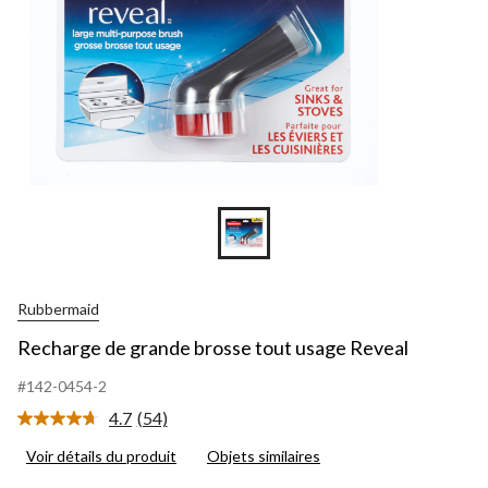
Rubbermaid
Recharge de grande brosse tout usage Reveal
#142-0454-2
4.7
(54)
Lire
les
Voir détails du produit
Objets similaires
54
commentaires.