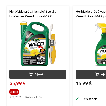
Herbicide prêt à l'emploi
Scotts
Herbicide prêt à vap
EcoSense Weed B Gon MAX,
Weed B Gon MAX pou
vaporisateur à piles, 4 L
Ajouter
Aj
35,99 $
15,99 $
Solde
prix
39,99 $
Rabais 10%
55 en stock
était