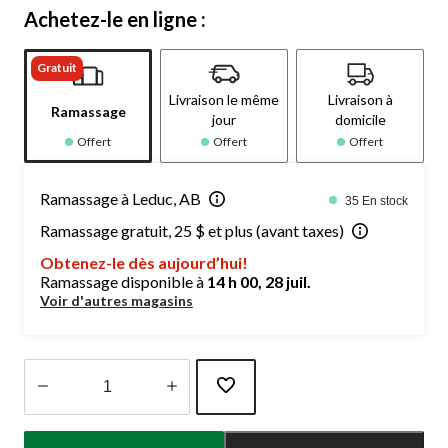
Achetez-le en ligne :
Gratuit
Livraison le même
Livraison à
Ramassage
jour
domicile
Offert
Offert
Offert
Ramassage à Leduc, AB
35 En stock
Ramassage gratuit, 25 $ et plus (avant taxes)
Obtenez-le dès aujourd’hui!
Ramassage disponible à
14 h 00, 28 juil.
Voir d'autres magasins
Quantité
mise