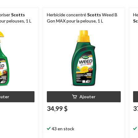
oriser
Scotts
Herbicide concentré
Scotts
Weed B
He
r pelouses, 1 L
Gon MAX pour la pelouse, 1 L
Sc
pe
outer
Ajouter
34,99 $
3
43 en stock