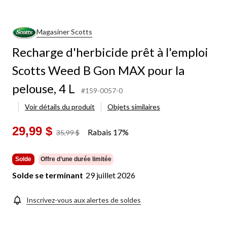
Magasiner Scotts
Recharge d'herbicide prêt à l'emploi
Scotts Weed B Gon MAX pour la
pelouse, 4 L
#159-0057-0
Voir détails du produit
Objets similaires
29,99 $
Rabais 17%
prix
35,99 $
était
35,99 $
Solde
Offre d’une durée limitée
Solde se terminant
29 juillet 2026
Inscrivez-vous aux alertes de soldes