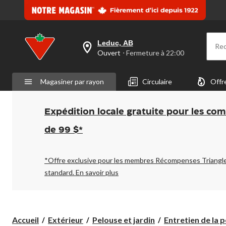
Leduc, AB
Re
votre
Ouvert
⋅ Fermeture à 22:00
magasin
préféré
est
Magasiner par rayon
Circulaire
Offr
Leduc,
AB,
courament
Ouvert,
Expédition locale gratuite pour les co
Fermeture
à
de 99 $*
à
22:00
cliquer
pour
*Offre exclusive pour les membres Récompenses Triangl
changer
standard.
En savoir plus
Accueil
Extérieur
Pelouse et jardin
Entretien de la p