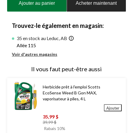
Ajouter au panier
Acheter maintenant
à
jour
à
1
Trouvez-le également en magasin:
35 en stock au Leduc, AB
Allée 115
Voir d'autres magasins
Il vous faut peut-être aussi
Herbicide prêt à l'emploi Scotts
EcoSense Weed B Gon MAX,
vaporisateur à piles, 4 L
Ajouter
35,99 $
prix
39,99 $
était
Rabais 10%