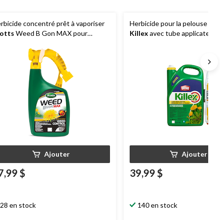
rbicide concentré prêt à vaporiser
Herbicide pour la pelouse Or
otts
Weed B Gon MAX pour
Killex
avec tube applicateur, 
louses, 1 L
Ajouter
Ajouter
7,99 $
39,99 $
28 en stock
140 en stock