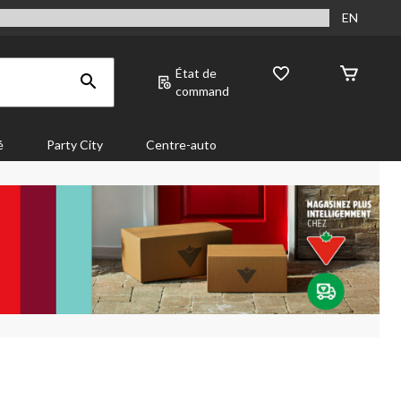
EN
État de
command
é
Party City
Centre-auto