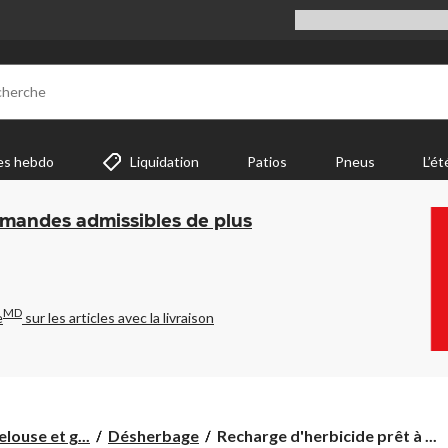
cherche
es hebdo
Liquidation
Patios
Pneus
L’ét
mmandes admissibles de plus
MD
e
sur les articles avec la livraison
Recharge
elouse et g...
Désherbage
Recharge d'herbicide prêt à ...