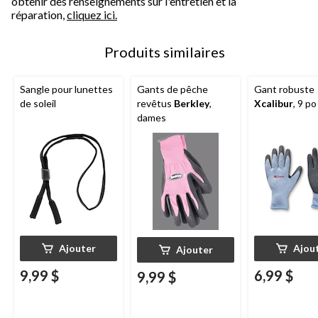
obtenir des renseignements sur l'entretien et la
réparation,
cliquez ici.
Produits similaires
Sangle pour lunettes
Gants de pêche
Gant robuste
de soleil
revêtus
Berkley
,
Xcalibur
, 9 po
dames
Ajouter
Ajou
Ajouter
9,99 $
6,99 $
9,99 $