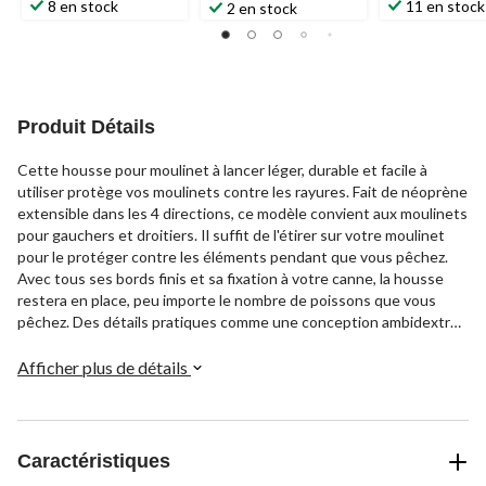
8 en stock
11 en stock
2 en stock
Produit Détails
Cette housse pour moulinet à lancer léger, durable et facile à
utiliser protège vos moulinets contre les rayures. Fait de néoprène
extensible dans les 4 directions, ce modèle convient aux moulinets
pour gauchers et droitiers. Il suffit de l'étirer sur votre moulinet
pour le protéger contre les éléments pendant que vous pêchez.
Avec tous ses bords finis et sa fixation à votre canne, la housse
restera en place, peu importe le nombre de poissons que vous
pêchez. Des détails pratiques comme une conception ambidextre
et une compatibilité avec les moulinets jusqu'à la série 3000 en
font une housse de qualité qui vous permettra de pêcher plus
Afficher plus de détails
longtemps.
Caractéristiques