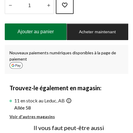
Quantité
mise
à
Ajouter au panier
Acheter maintenant
jour
à
1
Nouveaux paiements numériques disponibles à la page de
paiement
Trouvez-le également en magasin:
11 en stock au Leduc, AB
Allée 58
Voir d'autres magasins
Il vous faut peut-être aussi