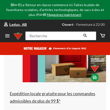
🎒✏️📒Le Retour en classe commence ici. Faites le plein de
fournitures scolaires, d'articles technologiques, de sacs à dos et
plus.📒✏️🎒
Magasinez maintenant
votre
Ouvert
⋅ Fermeture à 22:00
Leduc, AB
magasin
préféré
est
Recherche
Leduc,
AB,
courament
Ouvert,
Fermeture
à
à
22:00
cliquer
pour
changer
Expédition locale gratuite pour les commandes
admissibles de plus de 99 $*