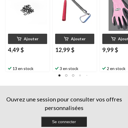
Ajouter
Ajouter
Ajou
4,49 $
12,99 $
9,99 $
13 en stock
3 en stock
2 en stock
Ouvrez une session pour consulter vos offres
personnalisées
Se connecter