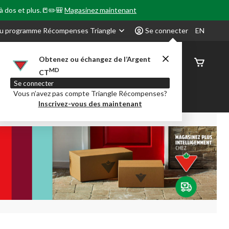
 à dos et plus.📒✏️🎒
Magasinez maintenant
u programme Récompenses Triangle
Se connecter
EN
Obtenez ou échangez de l’Argent
État de
MD
CT
command
Se connecter
Vous n’avez pas compte Triangle Récompenses?
our en Classe
Party City
Centre-auto
Inscrivez-vous des maintenant