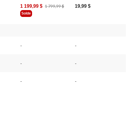
Prix
1 199,99 $
1 799,99 $
19,99 $
Était
Solde
1 799,99 $
-
-
-
-
-
-