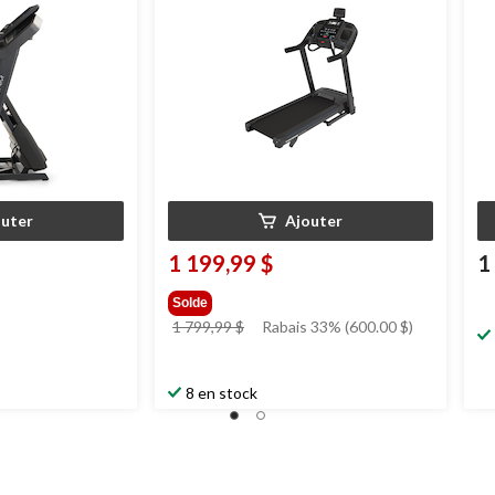
outer
Ajouter
1 199,99 $
1
Solde
prix
1 799,99 $
Rabais 33% (600.00 $)
était
1 799,99 $
8 en stock