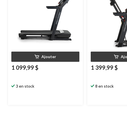
Ajouter
Aj
1 099,99 $
1 399,99 $
3 en stock
8 en stock