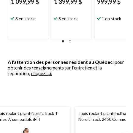
1 099,99 $
1 399,99 $
999,99 $
3 en stock
8 en stock
1 en stock
À l'attention des personnes résidant au Québec
: pour
obtenir des renseignements sur l'entretien et la
réparation,
cliquez ici.
pis roulant pliant NordicTrack T
Tapis roulant pliant inclinable
ries 7, compatible iFIT
NordicTrack 2450 Commercial
compatible iFIT