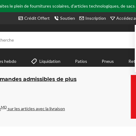
tes le plein de fournitures scolaires, d'articles technologiques, de sacs
Accédez a
Crédit Offert
Soutien
Inscription
cherche
es hebdo
Liquidation
Patios
Pneus
Ret
mmandes admissibles de plus
MD
e
sur les articles avec la livraison