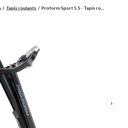
Proform
n
Tapis roulants
Proform Sport 5.5 - Tapis ro...
Sport
5.5
-
Tapis
roulant
pliable
adapté
à
la
technologie
iFit