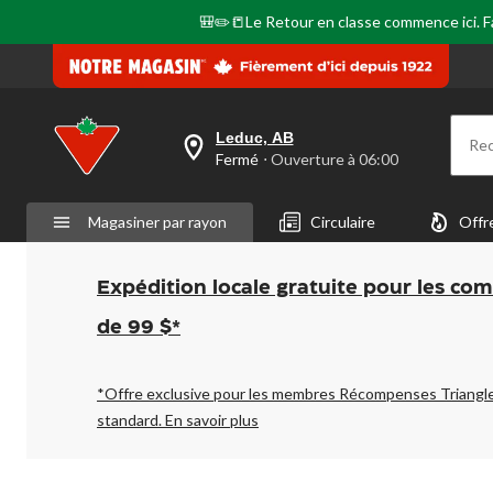
🎒✏️📒Le Retour en classe commence ici. Fai
Leduc, AB
Re
votre
Fermé
⋅ Ouverture à 06:00
magasin
préféré
est
Magasiner par rayon
Circulaire
Offr
Leduc,
AB,
courament
Fermé,
Expédition locale gratuite pour les co
Ouverture
à
de 99 $*
à
06:00
cliquer
pour
*Offre exclusive pour les membres Récompenses Triangl
changer
standard.
En savoir plus