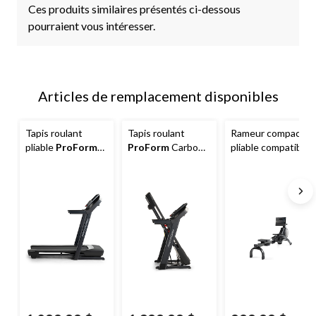
Ces produits similaires présentés ci-dessous
pourraient vous intéresser.
Articles de remplacement disponibles
Tapis roulant
Tapis roulant
Rameur compact
pliable
ProForm
ProForm
Carbon
pliable compatible
Carbon, modèle
TLX, compatible
Smart/iFit
2023, compatible
iFIT
ProForm
750R
avec iFIT