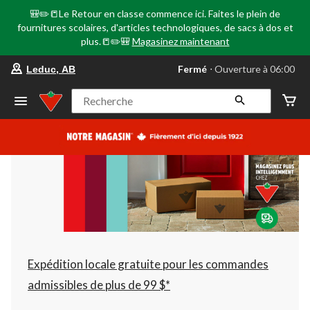
🎒✏️📒Le Retour en classe commence ici. Faites le plein de
fournitures scolaires, d'articles technologiques, de sacs à dos et
plus.📒✏️🎒
Magasinez maintenant
votre
Fermé
⋅ Ouverture à 06:00
Leduc, AB
magasin
préféré
est
Recherche
Leduc,
AB,
courament
Fermé,
Ouverture
à
à
06:00
cliquer
pour
changer
Expédition locale gratuite pour les commandes
admissibles de plus de 99 $*