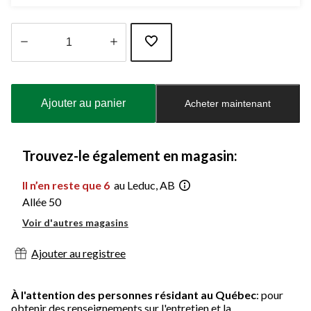
Quantité
mise
à
Ajouter au panier
Acheter maintenant
jour
à
1
Trouvez-le également en magasin:
Il n’en reste que 6
au Leduc, AB
Allée 50
Voir d'autres magasins
Ajouter au registree
À l'attention des personnes résidant au Québec
: pour
obtenir des renseignements sur l'entretien et la