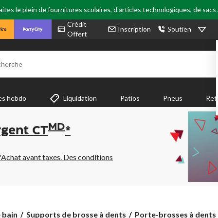
tes le plein de fournitures scolaires, d'articles technologiques, de sacs
Crédit
Inscription
Soutien
Offert
cherche
es hebdo
Liquidation
Patios
Pneus
Ret
MD
rgent CT
*
*Achat avant taxes. Des conditions
Porte-
 bain
Supports de brosse à dents
Porte-brosses à dents