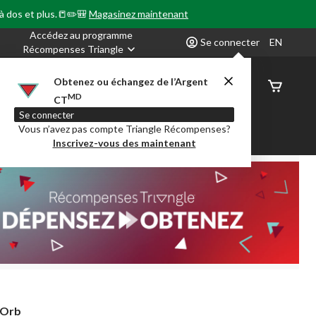
 à dos et plus.📒✏️🎒
Magasinez maintenant
Accédez au programme
Se connecter
EN
Récompenses Triangle
Obtenez ou échangez de l’Argent
État de
MD
CT
command
Se connecter
Vous n’avez pas compte Triangle Récompenses?
our en Classe
Party City
Centre-auto
Inscrivez-vous des maintenant
 Orb