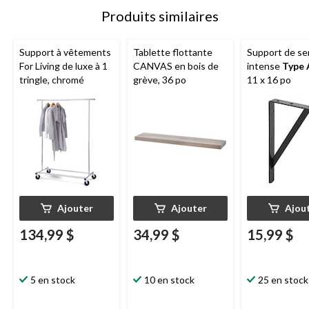
Produits similaires
Support à vêtements
Tablette flottante
Support de se
For Living de luxe à 1
CANVAS en bois de
intense
Type 
tringle, chromé
grève, 36 po
11 x 16 po
Ajouter
Ajouter
Ajou
134,99 $
34,99 $
15,99 $
5 en stock
10 en stock
25 en stock