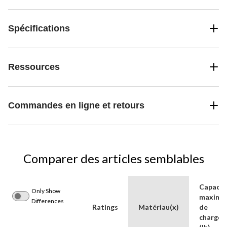
Spécifications
Ressources
Commandes en ligne et retours
Comparer des articles semblables
Capacit
Only Show
maxima
Differences
Ratings
Matériau(x)
de
charge