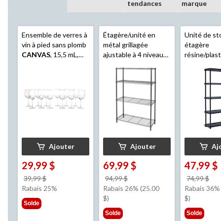
tendances
marque
Ensemble de verres à
Étagère/unité en
Unité de st
vin à pied sans plomb
métal grillagée
étagère
CANVAS
, 15,5 mL,
ajustable à 4 niveaux
résine/plast
paq. 12
Type A
, noir
tablettes r
Mastercra
x 72 po
Ajouter
Ajouter
Aj
29,99 $
69,99 $
47,99 $
prix
prix
pri
39,99 $
94,99 $
74,99 $
était
était
éta
Rabais 25%
Rabais 26% (25.00
Rabais 36% 
39,99 $
94,99 $
74,
$)
$)
Solde
Solde
Solde