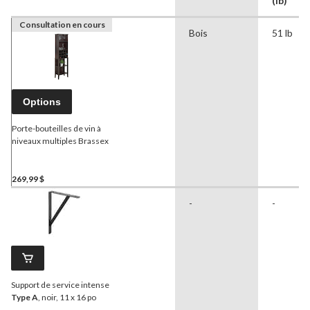
(lb)
Consultation en cours
Bois
51 lb
Options
Porte-bouteilles de vin à
niveaux multiples Brassex
269,99 $
-
-
Support de service intense
Type A
, noir, 11 x 16 po