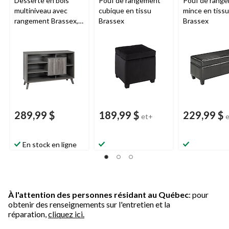
Desserte en bois
Pouf de rangement
Pouf de rang
multiniveau avec
cubique en tissu
mince en tissu
rangement Brassex,
Brassex
Brassex
gris
289,99 $
189,99 $
229,99 $
et+
En stock en ligne
À l'attention des personnes résidant au Québec
: pour
obtenir des renseignements sur l'entretien et la
réparation,
cliquez ici.