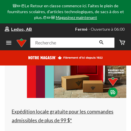
🎒✏️📒Le Retour en classe commence ici. Faites le plein de
fournitures scolaires, d'articles technologiques, de sacs à dos et
plus.📒✏️🎒
Magasinez maintenant
votre
Fermé
⋅ Ouverture à 06:00
Leduc, AB
magasin
préféré
est
Recherche
Leduc,
AB,
courament
Fermé,
Ouverture
à
à
06:00
cliquer
pour
changer
Expédition locale gratuite pour les commandes
admissibles de plus de 99 $*