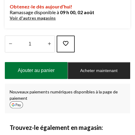
Obtenez-le dès aujourd’hui!
Ramassage disponible à
09 h 00, 02 août
Voir d'autres magasins
Quantité
mise
à
Ajouter au panier
Acheter maintenant
jour
à
1
Nouveaux paiements numériques disponibles à la page de
paiement
Trouvez-le également en magasin: