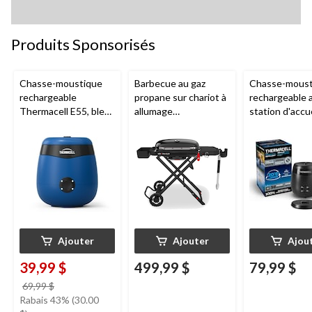
Produits Sponsorisés
Chasse-moustique
Barbecue au gaz
Chasse-moust
rechargeable
propane sur chariot à
rechargeable 
Thermacell E55, bleu
allumage
station d'accue
royal
piézoélectrique
Thermacell E6
Weber Traveller en
charbon
fonte, noir
Ajouter
Ajouter
Ajou
39,99 $
499,99 $
79,99 $
prix
69,99 $
était
Rabais 43% (30.00