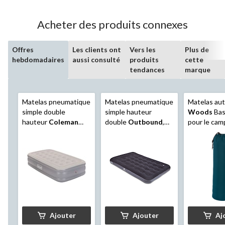
Acheter des produits connexes
Offres
Les clients ont
Vers les
Plus de
hebdomadaires
aussi consulté
produits
cette
tendances
marque
Matelas pneumatique
Matelas pneumatique
Matelas au
simple double
simple hauteur
Woods
Bas
hauteur
Coleman
double
Outbound
,
pour le cam
avec pompe c.a.
pompe à pied et
sac de rang
120 V et surface
oreiller intégré
po
floquée
Ajouter
Ajouter
Aj