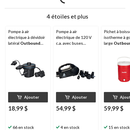
4 étoiles et plus
Pompe à air
Pompe à air
Pichet à bois
électrique à dévidoir
électrique de 120 V
isotherme à g
latéral
Outbound
c.a. avec buses
large
Outbou
avec adaptateur c.a.
Woods
Blast,
poignée et rob
et embouts de valve
gonfle/dégonfle
18 L
Ajouter
Ajouter
Ajou
18,99 $
54,99 $
59,99 $
66 en stock
4 en stock
15 en stock