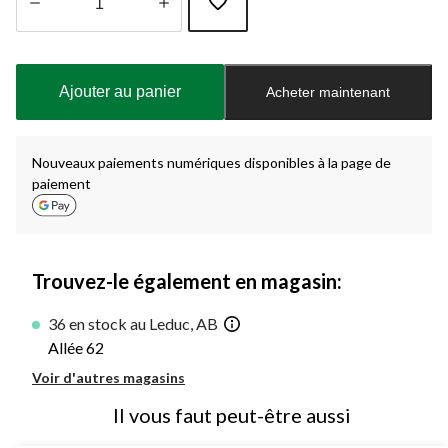
Quantité
mise
à
Ajouter au panier
Acheter maintenant
jour
à
1
Nouveaux paiements numériques disponibles à la page de
paiement
Trouvez-le également en magasin:
36 en stock au Leduc, AB
Allée 62
Voir d'autres magasins
Il vous faut peut-être aussi