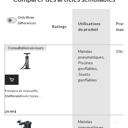
Only Show
Differences
Utilisations
Press
Ratings
du produit
maxima
Consultation en cours
Matelas
0 lb/po
pneumatiques,
Piscines
gonflables,
Jouets
gonflables
Pompe à air manuelle
Outbound
avec tuyau
flexible et embouts de
valve de 19 po, pour
gonfler et dégonfler
29,99 $
Matelas
-
pneumatiques,