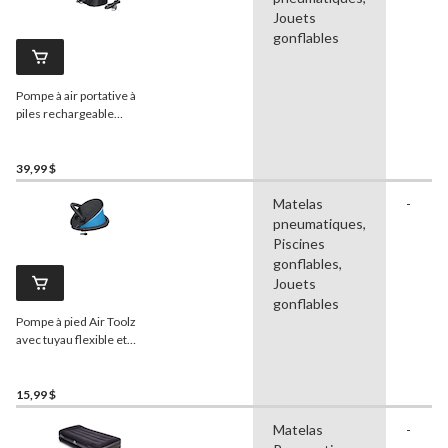
Jouets
gonflables
Pompe à air portative à
piles rechargeable
Outbound
avec embouts
de valve
39,99 $
Matelas
-
pneumatiques,
Piscines
gonflables,
Jouets
gonflables
Pompe à pied Air Toolz
avec tuyau flexible et
embouts de valve, 11 po
15,99 $
Matelas
-