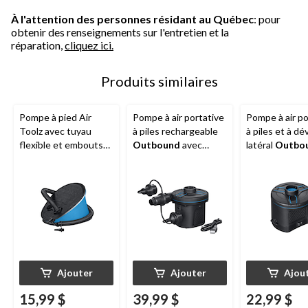
À l'attention des personnes résidant au Québec
: pour
obtenir des renseignements sur l'entretien et la
réparation,
cliquez ici.
Produits similaires
Pompe à pied Air
Pompe à air portative
Pompe à air po
Toolz avec tuyau
à piles rechargeable
à piles et à dé
flexible et embouts
Outbound
avec
latéral
Outbo
de valve, 11 po
embouts de valve
avec embouts
valve
Ajouter
Ajouter
Ajou
15,99 $
39,99 $
22,99 $