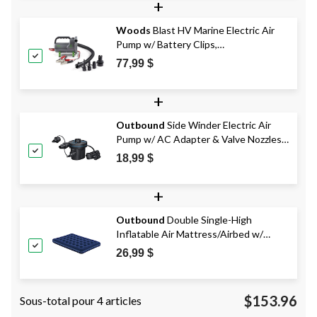
+
Woods
Blast HV Marine Electric Air
Pump w/ Battery Clips,
Inflates/Deflates X-Large Inflatables
77,99 $
+
Outbound
Side Winder Electric Air
Pump w/ AC Adapter & Valve Nozzles
Inflates/Deflates
18,99 $
+
Outbound
Double Single-High
Inflatable Air Mattress/Airbed w/
Flocked Top & Repair Kit
26,99 $
$153.96
Sous-total pour 4 articles