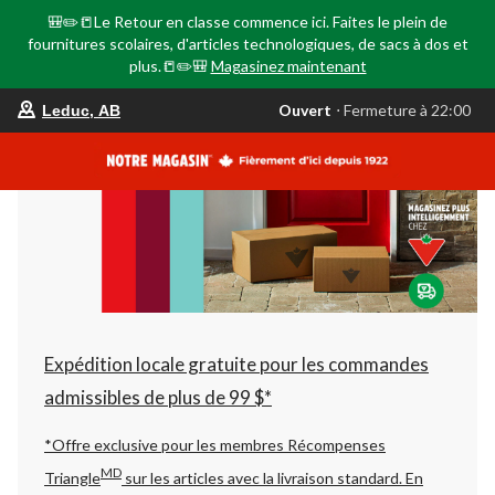
🎒✏️📒Le Retour en classe commence ici. Faites le plein de
fournitures scolaires, d'articles technologiques, de sacs à dos et
plus.📒✏️🎒
Magasinez maintenant
votre
Ouvert
⋅ Fermeture à 22:00
Leduc, AB
magasin
préféré
est
Leduc,
AB,
courament
Ouvert,
Fermeture
à
à
22:00
cliquer
pour
changer
Expédition locale gratuite pour les commandes
admissibles de plus de 99 $*
*Offre exclusive pour les membres Récompenses
MD
Triangle
sur les articles avec la livraison standard.
En