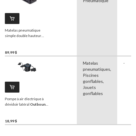
Pneumatique
Matelas pneumatique
simple double hauteur
Outbound
avec pompe et
oreiller intégré
89,99 $
Matelas
-
pneumatiques,
Piscines
gonflables,
Jouets
gonflables
Pompe à air électrique à
dévidoir latéral
Outbound
avec adaptateur c.a. et
embouts de valve
18,99 $