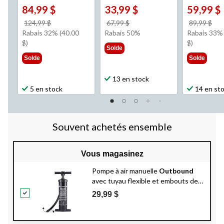
84,99 $
33,99 $
59,99 $
prix
prix
pri
124,99 $
67,99 $
89,99 $
était
était
éta
Rabais 32% (40.00
Rabais 50%
Rabais 33% 
124,99 $
67,99 $
89,
$)
$)
Solde
Solde
Solde
13 en stock
5 en stock
14 en st
Souvent achetés ensemble
Vous magasinez
Pompe à air manuelle
Outbound
avec tuyau flexible et embouts de
valve de 19 po, pour gonfler et
29,99 $
dégonfler