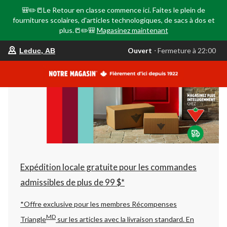
🎒✏️📒Le Retour en classe commence ici. Faites le plein de
fournitures scolaires, d'articles technologiques, de sacs à dos et
plus.📒✏️🎒
Magasinez maintenant
votre
Ouvert
⋅ Fermeture à 22:00
Leduc, AB
magasin
préféré
est
Leduc,
AB,
courament
Ouvert,
Fermeture
à
à
22:00
cliquer
pour
changer
Expédition locale gratuite pour les commandes
admissibles de plus de 99 $*
*Offre exclusive pour les membres Récompenses
MD
Triangle
sur les articles avec la livraison standard.
En