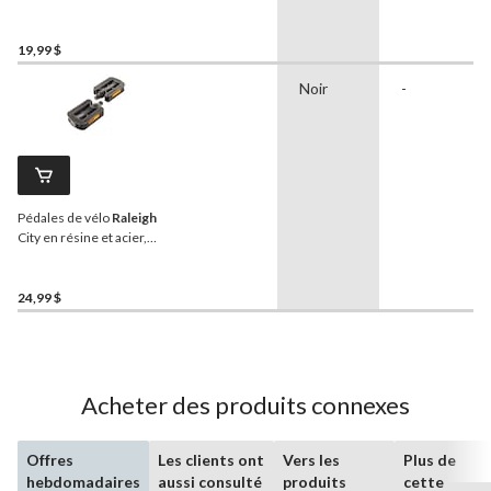
noir, 1,27 cm
19,99 $
Noir
-
Pédales de vélo
Raleigh
City en résine et acier,
9⁄16 po, paq. 2
24,99 $
Acheter des produits connexes
Offres
Les clients ont
Vers les
Plus de
hebdomadaires
aussi consulté
produits
cette