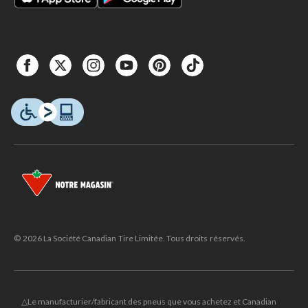
© 2026 La Société Canadian Tire Limitée. Tous droits réservés.
△Le manufacturier/fabricant des pneus que vous achetez et Canadian