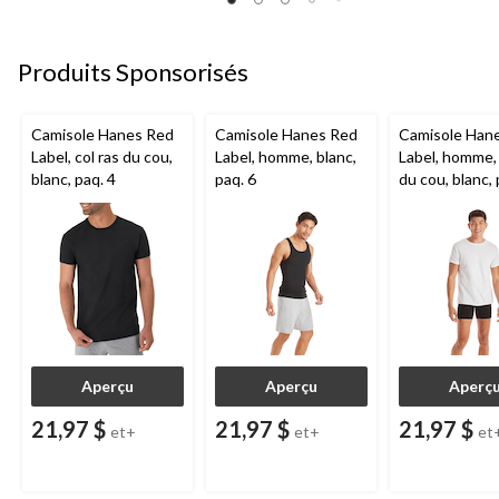
Produits Sponsorisés
Camisole Hanes Red
Camisole Hanes Red
Camisole Han
Label, col ras du cou,
Label, homme, blanc,
Label, homme, 
blanc, paq. 4
paq. 6
du cou, blanc, 
Aperçu
Aperçu
Aperç
21,97 $
21,97 $
21,97 $
et+
et+
et