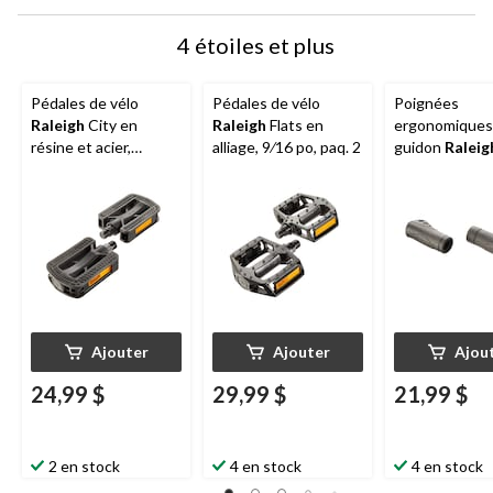
4 étoiles et plus
Pédales de vélo
Pédales de vélo
Poignées
Raleigh
City en
Raleigh
Flats en
ergonomiques
résine et acier,
alliage, 9⁄16 po, paq. 2
guidon
Raleig
9⁄16 po, paq. 2
Comfort Twist,
Ajouter
Ajouter
Ajou
24,99 $
29,99 $
21,99 $
2 en stock
4 en stock
4 en stock