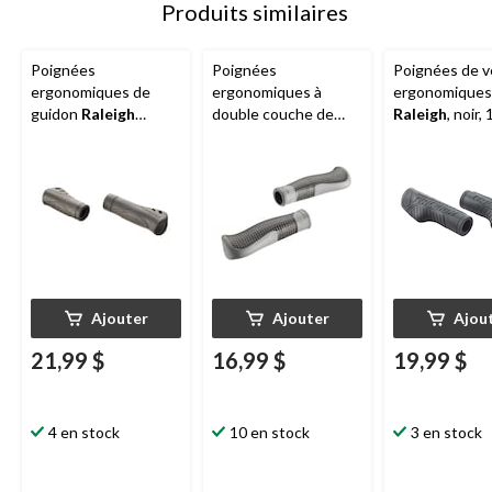
Produits similaires
Poignées
Poignées
Poignées de v
ergonomiques de
ergonomiques à
ergonomiques
guidon
Raleigh
double couche de
Raleigh
, noir,
Comfort Twist, noir
guidon
Raleigh
Comfort,
antidérapantes,
grises
Ajouter
Ajouter
Ajou
21,99 $
16,99 $
19,99 $
4 en stock
10 en stock
3 en stock