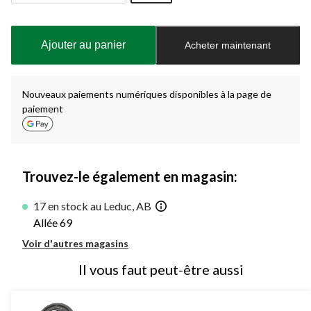
Quantité
mise
à
Ajouter au panier
Acheter maintenant
jour
à
1
Nouveaux paiements numériques disponibles à la page de
paiement
Trouvez-le également en magasin:
17 en stock au Leduc, AB
Allée 69
Voir d'autres magasins
Il vous faut peut-être aussi