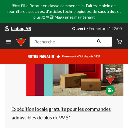
🎒✏️📒Le Retour en classe commence ici. Faites le plein de
fournitures scolaires, d'articles technologiques, de sacs à dos et
plus.📒✏️🎒
Magasinez maintenant
votre
Ouvert
⋅ Fermeture à 22:00
Leduc, AB
magasin
préféré
est
Recherche
Leduc,
AB,
courament
Ouvert,
Fermeture
à
à
22:00
cliquer
pour
changer
Expédition locale gratuite pour les commandes
admissibles de plus de 99 $*