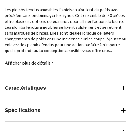
Les plombs fendus amovibles Danielson ajoutent du poids avec
précision sans endommager les lignes. Cet ensemble de 20 pièces
offre plusieurs options de grammes pour affiner l'action du leurre.
Les plombs fendus amovibles se fixent solidement et se retirent
sans marques de pinces. Elles sont idéales lorsque de légers
changements de poids ont une incidence sur les coups. Ajoutez ou
enlevez des plombs fendus pour une action parfaite à n'importe
quelle profondeur. La conception amovible vous offre une
protection pour la ligne de pêche. Choisissez la présentation
idéale et le contrôle du crochet sans sacrifier la force de la ligne.
Afficher plus de détails
Les plombs fendus amovibles Danielson éliminent les devinettes
en matière de plomb. Il suffit de fixer le poids pour les bouchées
délicates et de le retirer une fois le travail terminé.
Caractéristiques
Spécifications