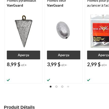
Plombs pyramidaux
Plombs oeuf
Plombs pour 
VanGuard
VanGuard
au lancer à l'a
Aperçu
Aperçu
Aperç
8,99 $
3,99 $
2,99 $
et+
et+
et+
Produit Détails