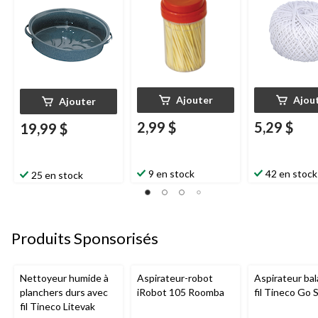
Ajouter
Ajou
Ajouter
2,99 $
5,29 $
19,99 $
9 en stock
42 en stock
25 en stock
Produits Sponsorisés
Nettoyeur humide à
Aspirateur-robot
Aspirateur bal
planchers durs avec
iRobot 105 Roomba
fil Tineco Go S
fil Tineco Litevak