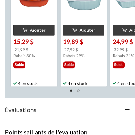
Ajouter
Ajouter
Aj
15,29 $
19,89 $
24,99 $
prix
prix
pri
21,99 $
27,99 $
32,99 $
était
était
éta
Rabais 30%
Rabais 29%
Rabais 24%
21,99 $
27,99 $
32,
Solde
Solde
Solde
4 en stock
4 en stock
4 en sto
Évaluations
Points saillants de l'evaluation