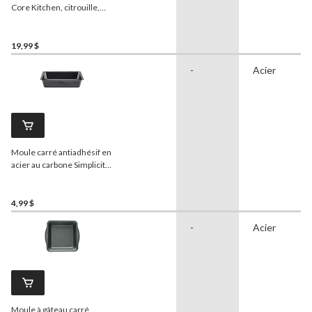
Core Kitchen, citrouille,
noir/blanc, 320 mL, paq. 2
19,99 $
-
Acier
Moule carré antiadhésif en
acier au carbone Simplicité,
gris foncé, 9 po
4,99 $
-
Acier
Moule à gâteau carré