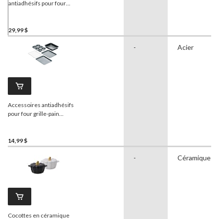
antiadhésifs pour four
grille-pain, paq. 4
29,99 $
-
Acier
Accessoires antiadhésifs
pour four grille-pain
Master Chef
, gris, paq. 5
14,99 $
-
Céramique
Cocottes en céramique