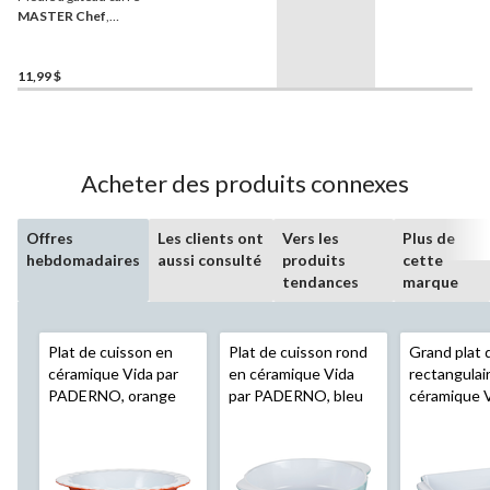
MASTER Chef
,
antiadhésif, 8 po
11,99 $
Acheter des produits connexes
Offres
Les clients ont
Vers les
Plus de
hebdomadaires
aussi consulté
produits
cette
tendances
marque
Plat de cuisson en
Plat de cuisson rond
Grand plat 
céramique Vida par
en céramique Vida
rectangulai
PADERNO, orange
par PADERNO, bleu
céramique V
PADERNO, 