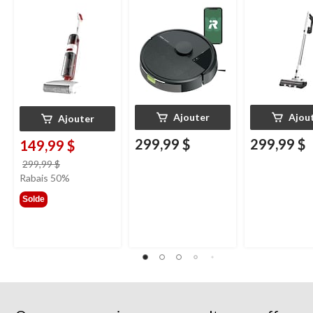
Ajouter
Ajou
Ajouter
299,99 $
299,99 $
149,99 $
prix
299,99 $
était
Rabais 50%
299,99 $
Solde