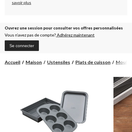
savoir plus
Ouvrez une session pour consulter vos offres personnalisées
Vous n’avez pas de compte?
Adhérez maintenant
Se connecter
Accueil
Maison
Ustensiles
Plats de cuisson
Moules