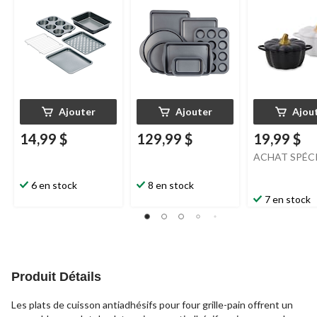
paq. 5
paq. 2
Ajouter
Ajouter
Ajou
14,99 $
129,99 $
19,99 $
ACHAT SPÉC
6 en stock
8 en stock
7 en stock
Produit Détails
Les plats de cuisson antiadhésifs pour four grille-pain offrent un