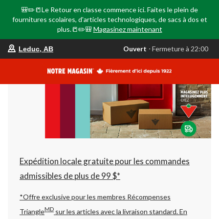
🎒✏️📒Le Retour en classe commence ici. Faites le plein de
fournitures scolaires, d'articles technologiques, de sacs à dos et
plus.📒✏️🎒
Magasinez maintenant
votre
Ouvert
⋅ Fermeture à 22:00
Leduc, AB
magasin
préféré
est
Leduc,
AB,
courament
Ouvert,
Fermeture
à
à
22:00
cliquer
pour
changer
Expédition locale gratuite pour les commandes
admissibles de plus de 99 $*
*Offre exclusive pour les membres Récompenses
MD
Triangle
sur les articles avec la livraison standard.
En