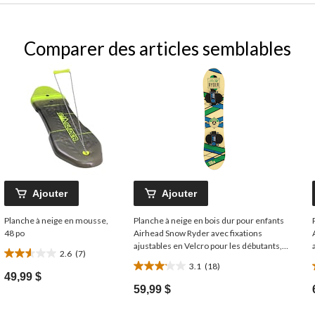
Comparer des articles semblables
Ajouter
Ajouter
Planche à neige en mousse,
Planche à neige en bois dur pour enfants
48 po
Airhead Snow Ryder avec fixations
ajustables en Velcro pour les débutants,
2.6
(7)
2.6
110 cm
3.1
(18)
3.1
étoile(s)
49,99 $
étoile(s)
sur
59,99 $
sur
5.
5.
7