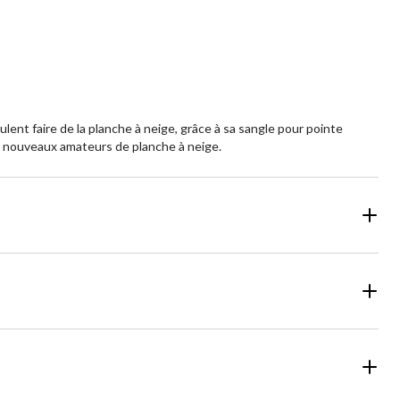
aluations
évaluations
ent faire de la planche à neige, grâce à sa sangle pour pointe
les nouveaux amateurs de planche à neige.