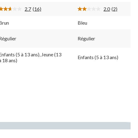
16
2
2.7
(16)
2.0
(2)
évaluations
évaluations
Lire
Lire
les
les
16
2
Brun
Bleu
commentaires.
commentaire
Lien
Lien
vers
vers
Régulier
Régulier
la
la
même
même
page.
page.
Enfants (5 à 13 ans), Jeune (13
Enfants (5 à 13 ans)
à 18 ans)