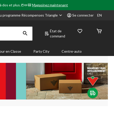
 à dos et plus.📒✏️🎒
Magasinez maintenant
u programme Récompenses Triangle
Se connecter
EN
État de
command
our en Classe
Party City
Centre-auto