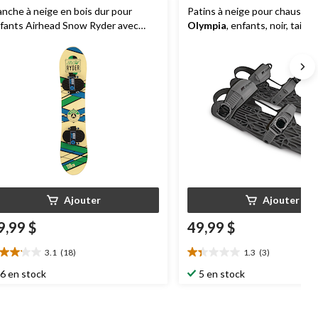
anche à neige en bois dur pour
Patins à neige pour chaussure
fants Airhead Snow Ryder avec
Olympia
, enfants, noir, taille
xations ajustables en Velcro pour les
butants, 110 cm
Ajouter
Ajouter
9,99 $
49,99 $
3.1
(18)
1.3
(3)
1
1.3
oile(s)
étoile(s)
6 en stock
5 en stock
r
sur
5.
8
3