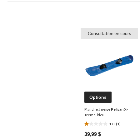
Consultation en cours
Options
Planche à neige
Pelican
X-
Treme, bleu
1.0
(1)
1.0
étoile(s)
39,99 $
sur