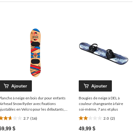
Ajouter
Ajouter
Planche à neige en bois dur pour enfants
Bougies de neige à DEL à
Airhead Snow Ryder avec fixations
couleur changeante à faire
ajustables en Velcro pour les débutants,
soi-même, 7 ans et plus
130 cm
2.7
(16)
2.0
(2)
2.7
2.0
étoile(s)
étoile(s)
69,99 $
49,99 $
sur
sur
5.
5.