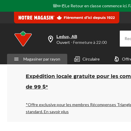
page.
🎒✏️📒Le Retour en classe commence ici. Fai
Leduc, AB
Re
votre
Ouvert
⋅ Fermeture à 22:00
magasin
préféré
est
Magasiner par rayon
Circulaire
Offr
Leduc,
AB,
courament
Ouvert,
Expédition locale gratuite pour les co
Fermeture
à
de 99 $*
à
22:00
cliquer
pour
*Offre exclusive pour les membres Récompenses Triangl
changer
standard.
En savoir plus