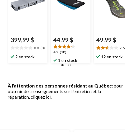
399,99 $
44,99 $
49,99 $
0.0
(0)
2.6
(7)
0.0
2.6
4.2
4.2
(18)
étoile(s)
étoile(s)
2 en stock
12 en stock
étoile(s)
1 en stock
sur
sur
sur
5.
5.
5.
7
18
évaluations
évaluations
À l'attention des personnes résidant au Québec
: pour
obtenir des renseignements sur l'entretien et la
réparation,
cliquez ici.