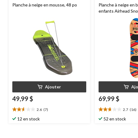
Planche à neige en mousse, 48 po
Planche à neige en b
enfants Airhead Sn
fixations ajustables 
débutants, 130 cm
Ajouter
Aj
49,99 $
69,99 $
2.6
(7)
2.7
(16)
2.6
2.7
étoile(s)
étoile(s)
12 en stock
52 en stock
sur
sur
5.
5.
7
16