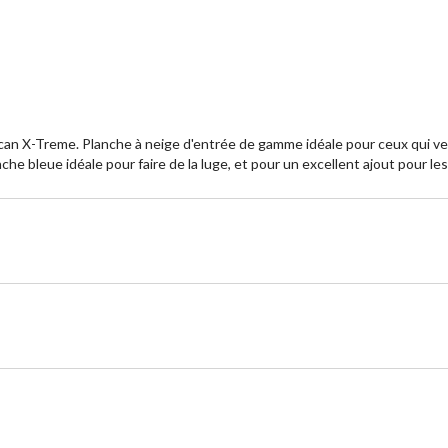
évaluations
év
can X-Treme. Planche à neige d'entrée de gamme idéale pour ceux qui veul
nche bleue idéale pour faire de la luge, et pour un excellent ajout pour 