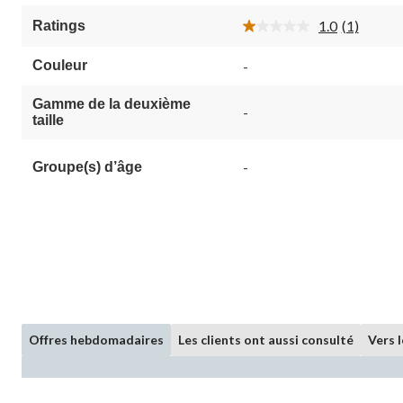
5.
1.0
(1)
Ratings
1
Lire
évaluation
1
commenta
Couleur
-
Lien
vers
la
Gamme de la deuxième
-
même
taille
page.
-
Groupe(s) d’âge
Offres hebdomadaires
Les clients ont aussi consulté
Vers 