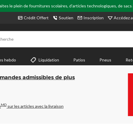
tes le plein de fournitures scolaires, d'articles technologiques, de sacs
Accédez a
Crédit Offert
Soutien
Inscription
cherche
es hebdo
Liquidation
Patios
Pneus
Ret
mmandes admissibles de plus
MD
e
sur les articles avec la livraison