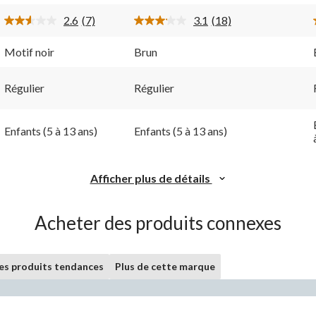
18
évaluations
2.6
(7)
3.1
(18)
évaluations
Lire
Lire
les
les
ire.
7
18
Motif noir
Brun
commentaires.
commentaires.
Lien
Lien
vers
vers
Régulier
Régulier
la
la
même
même
page.
page.
Enfants (5 à 13 ans)
Enfants (5 à 13 ans)
Afficher plus de détails
Acheter des produits connexes
les produits tendances
Plus de cette marque