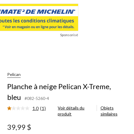
Sponsorisé
Pelican
Planche à neige Pelican X-Treme,
bleu
#082-5260-4
1.0
(1)
Voir détails du
Objets
Lire
produit
similaires
1
commentaire.
Lien
39,99 $
vers