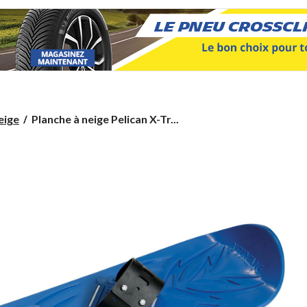
Planche
eige
Planche à neige Pelican X-Tr...
à
neige
Pelican
X-
Treme,
bleu