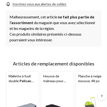
la
même
Inscrivez-vous aux alertes de soldes
page.
Malheureusement, cet article
ne fait plus partie de
l
’assortiment
du magasin que vous avez sélectionné
et les magasins de la région.
Ces produits similaires présentés ci-dessous
pourraient vous intéresser.
Articles de remplacement disponibles
Mallette à fusil
Housse de
Planche à neige en
double
Pelican
traîneau pour
mousse, 48 po
Vault, gris
pêche blanche
fantôme
Pelican
, 60 po