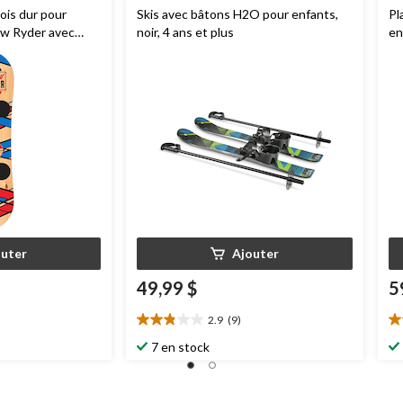
ois dur pour
Skis avec bâtons H2O pour enfants,
Pl
ow Ryder avec
noir, 4 ans et plus
en
en Velcro pour les
fi
dé
outer
Ajouter
49,99 $
5
2.9
(9)
2.9
3.
étoile(s)
ét
7 en stock
sur
su
5.
5.
9
1