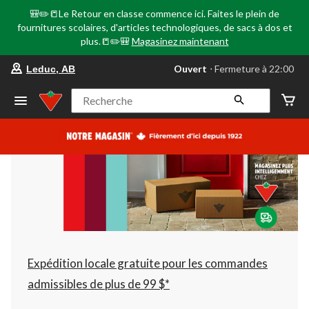
🎒✏️📒Le Retour en classe commence ici. Faites le plein de
fournitures scolaires, d'articles technologiques, de sacs à dos et
plus.📒✏️🎒
Magasinez maintenant
votre
Ouvert
⋅ Fermeture à 22:00
Leduc, AB
magasin
préféré
est
Recherche
Leduc,
AB,
courament
Ouvert,
Fermeture
à
à
22:00
cliquer
pour
changer
Expédition locale gratuite pour les commandes
admissibles de plus de 99 $*