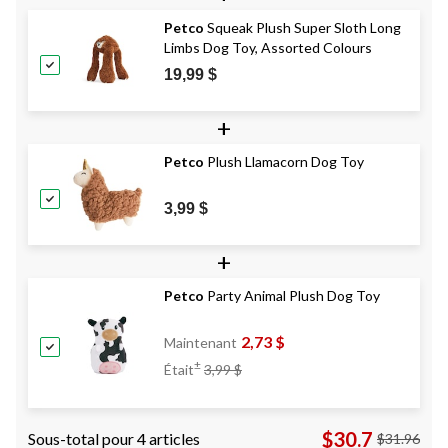
Petco
Squeak Plush Super Sloth Long
Limbs Dog Toy, Assorted Colours
19,99 $
+
Petco
Plush Llamacorn Dog Toy
3,99 $
+
Petco
Party Animal Plush Dog Toy
2,73 $
Maintenant
Prix
±
Était
3,99 $
Était
3,99 $
$30.7
Sous-total pour 4 articles
$31.96