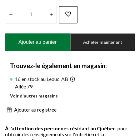
Quantité
mise
à
Ajouter au panier
Acheter maintenant
jour
à
1
Trouvez-le également en magasin:
16 en stock au Leduc, AB
Allée 79
Voir d'autres magasins
Ajouter au registree
À l'attention des personnes résidant au Québec
: pour
obtenir des renseignements sur l'entretien et la