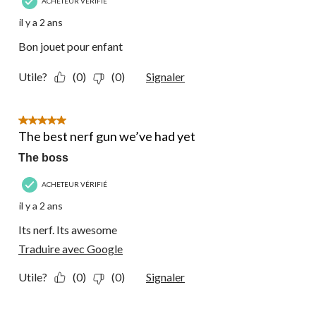
ACHETEUR VÉRIFIÉ
il y a 2 ans
Bon jouet pour enfant
Utile?
(0)
(0)
Signaler
5 étoile(s) sur 5.
The best nerf gun we’ve had yet
The boss
ACHETEUR VÉRIFIÉ
il y a 2 ans
Its nerf. Its awesome
Traduire avec Google
Utile?
(0)
(0)
Signaler