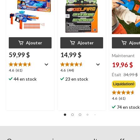
ans et plus
Ajouter
Ajouter
Ajou
59,99 $
14,99 $
Maintenant
19,96 $
4.6
4.6
4.6
(61)
4.6
(44)
Était
34,99 $
étoile(s)
étoile(s)
44 en stock
23 en stock
sur
sur
Liquidation◊
5.
5.
61
44
4.6
4.6
(61)
évaluations
évaluations
étoile(s)
74 en stock
sur
5.
61
évaluations