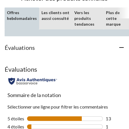
Offres
Les clients ont
Vers les
Plus de
hebdomadaires
aussi consulté
produits
cette
tendances
marque
Évaluations
Évaluations
Sommaire de la notation
Sélectionner une ligne pour filtrer les commentaires
5 étoiles
étoiles
13
13 commenta
4 étoiles
étoiles
1