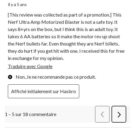
il y a 5 ans
[This review was collected as part of a promotion.] This
Nerf Ultra Amp Motorized Blaster is not a safe toy. It
says 8+yrs on the box, but I think this is an adult toy. It
takes 6 AA batteries so it make the motor rev up shoot
the Nerf bullets far. Even thought they are Nerf billets,
they do hurt if you get hit with one. I received this for free
in exchange for my opinion.
Traduire avec Google
Non, Je ne recommande pas ce produit.
Affiché initialement sur Hasbro
1 – 5 sur 18 commentaire
Précédentcommen
Suivant
commen