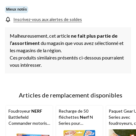
la
même
Mieux notés
page.
Inscrivez-vous aux alertes de soldes
Malheureusement, cet article
ne fait plus partie de
l
’assortiment
du magasin que vous avez sélectionné et
les magasins de la région.
Ces produits similaires présentés ci-dessous pourraient
vous intéresser.
Articles de remplacement disponibles
Foudroyeur
NERF
Recharge de 50
Paquet Gear 
Battlefield
fléchettes
Nerf
N
Series avec
Commander motorisé
Series pour
foudroyeurs, 
pour 8 ans et plus
foudroyeurs Nerf N
et lunette, c
Series
18 fléchettes 