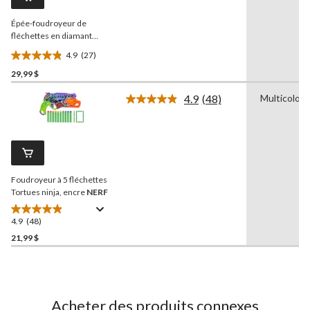
vers
la
Épée-foudroyeur de
même
page.
fléchettes en diamant
NERF
Minecraft,
4.9
(27)
comprend 8 fléchettes N1
4.9
29,99 $
étoile(s)
sur
4.9
(48)
Multicolore
5.
Lire
les
27
48
évaluations
commentaires.
Lien
vers
la
Foudroyeur à 5 fléchettes
même
page.
Tortues ninja, encre
NERF
4.9
(48)
4.9
étoile(s)
21,99 $
sur
5.
48
évaluations
Acheter des produits connexes