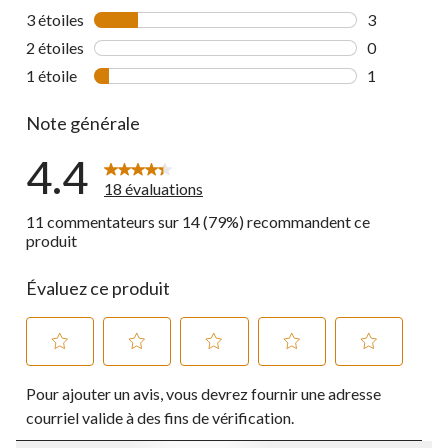
1 commentai
3 étoiles
étoiles
3
3 commentai
2 étoiles
étoiles
0
0 commentai
1 étoile
étoiles
1
1 commentai
Note générale
4.4
18 évaluations
11 commentateurs sur 14 (79%) recommandent ce
produit
Évaluez ce produit
Sélectionnez
Sélectionnez
Sélectionnez
Sélectionnez
Sélectionnez
Pour ajouter un avis, vous devrez fournir une adresse
pour
pour
pour
pour
pour
évaluer
évaluer
évaluer
évaluer
évaluer
courriel valide à des fins de vérification.
l'article
l'article
l'article
l'article
l'article