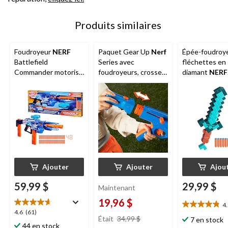
Produits similaires
Foudroyeur
NERF
Paquet Gear Up
Nerf
Épée-foudroy
Battlefield
Series avec
fléchettes en
Commander motorisé
foudroyeurs, crosse
diamant
NERF
pour 8 ans et plus
et lunette, comprend
Minecraft, co
18 fléchettes N1, 8
8 fléchettes 
ans et plus
Ajouter
Ajouter
Ajou
59,99 $
29,99 $
Maintenant
19,96 $
4
4.9
4.6
4.6
(61)
prix
étoile(s)
Était
34,99 $
7 en stock
étoile(s)
était
44 en stock