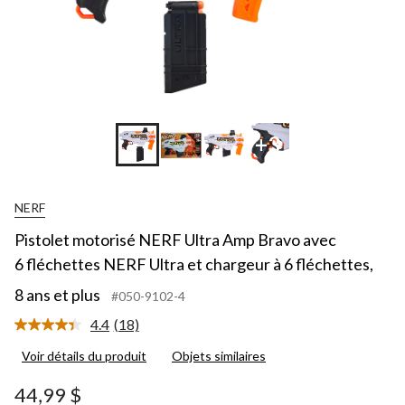
+3
NERF
Pistolet motorisé NERF Ultra Amp Bravo avec
6 fléchettes NERF Ultra et chargeur à 6 fléchettes,
8 ans et plus
#050-9102-4
4.4
(18)
Lire
les
Voir détails du produit
Objets similaires
18
commentaires.
Lien
44,99 $
vers