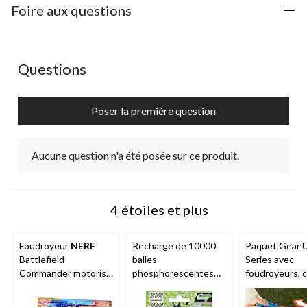
Foire aux questions
Aucune question n'a été posée sur ce produit.
Questions
Poser la première question
Aucune question n'a été posée sur ce produit.
4 étoiles et plus
Foudroyeur
NERF
Recharge de 10000
Paquet Gear 
Battlefield
balles
Series avec
Commander motorisé
phosphorescentes
foudroyeurs, 
pour 8 ans et plus
Nerf
Pro Gelfire pour
et lunette, c
Nightfall Hopper
18 fléchettes 