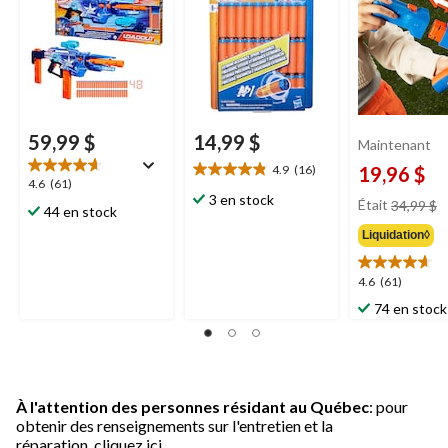
ans et plus
59,99 $
14,99 $
Maintenant
4.9
(16)
19,96 $
4.9
4.6
4.6
(61)
étoile(s)
pr
3 en stock
étoile(s)
Était
34,99 $
44 en stock
sur
ét
sur
5.
Liquidation◊
3
5.
16
61
évaluations
évaluations
4.6
4.6
(61)
étoile(s)
74 en stock
sur
5.
61
évaluations
À l'attention des personnes résidant au Québec
: pour
obtenir des renseignements sur l'entretien et la
réparation,
cliquez ici.