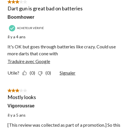
3 étoile(s) sur 5.
Dart gun is great bad on batteries
Boomhower
ACHETEUR VÉRIFIÉ
il y a 4 ans
It's OK but goes through batteries like crazy. Could use
more darts that cone with
Traduire avec Google
Utile?
(0)
(0)
Signaler
3 étoile(s) sur 5.
Mostly looks
Vigorousrae
il y a 5 ans
[This review was collected as part of a promotion.] So this