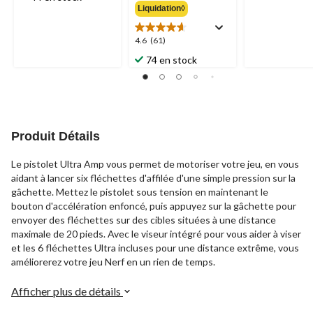
sur
sur
Liquidation◊
34,99 $
5.
5.
27
61
évaluations
4.6
4.6
(61)
évaluations
étoile(s)
74 en stock
sur
5.
61
évaluations
Produit Détails
Le pistolet Ultra Amp vous permet de motoriser votre jeu, en vous
aidant à lancer six fléchettes d'affilée d'une simple pression sur la
gâchette. Mettez le pistolet sous tension en maintenant le
bouton d'accélération enfoncé, puis appuyez sur la gâchette pour
envoyer des fléchettes sur des cibles situées à une distance
maximale de 20 pieds. Avec le viseur intégré pour vous aider à viser
et les 6 fléchettes Ultra incluses pour une distance extrême, vous
améliorerez votre jeu Nerf en un rien de temps.
Afficher plus de détails