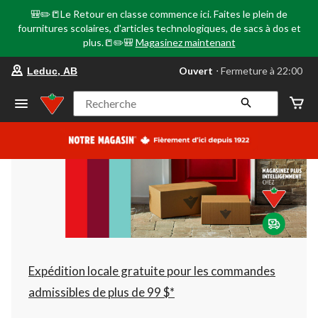
🎒✏️📒Le Retour en classe commence ici. Faites le plein de
fournitures scolaires, d'articles technologiques, de sacs à dos et
plus.📒✏️🎒
Magasinez maintenant
votre
Ouvert
⋅ Fermeture à 22:00
Leduc, AB
magasin
préféré
est
Recherche
Leduc,
AB,
courament
Ouvert,
Fermeture
à
à
22:00
cliquer
pour
changer
Expédition locale gratuite pour les commandes
admissibles de plus de 99 $*