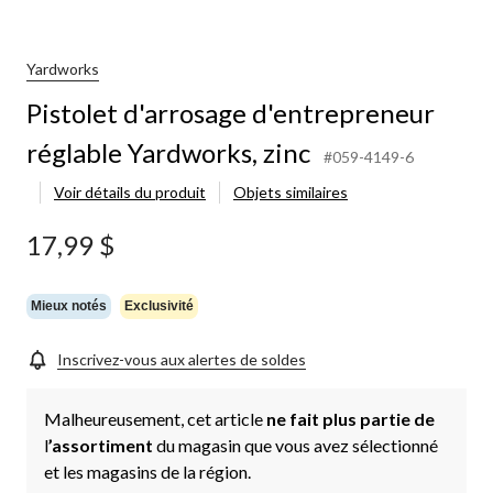
osage
repreneur
ble
orks,
Yardworks
Pistolet d'arrosage d'entrepreneur
réglable Yardworks, zinc
#059-4149-6
Voir détails du produit
Objets similaires
17,99 $
Mieux notés
Exclusivité
Inscrivez-vous aux alertes de soldes
Malheureusement, cet article
ne fait plus partie de
l
’assortiment
du magasin que vous avez sélectionné
et les magasins de la région.