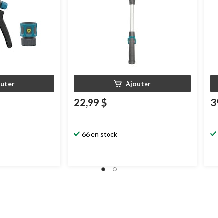
outer
Ajouter
22,99 $
3
66 en stock