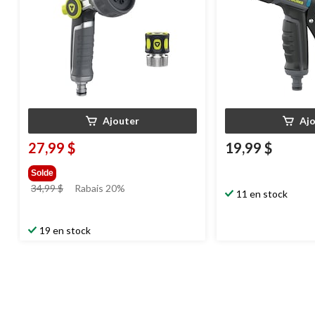
Ajouter
Aj
27,99 $
19,99 $
Solde
prix
34,99 $
Rabais 20%
11 en stock
était
34,99 $
19 en stock