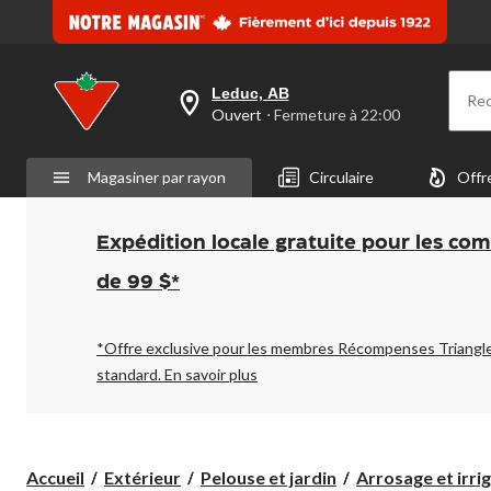
Leduc, AB
Re
votre
Ouvert
⋅ Fermeture à 22:00
magasin
préféré
est
Magasiner par rayon
Circulaire
Offr
Leduc,
AB,
courament
Ouvert,
Expédition locale gratuite pour les co
Fermeture
à
de 99 $*
à
22:00
cliquer
pour
*Offre exclusive pour les membres Récompenses Triangl
changer
standard.
En savoir plus
Accueil
Extérieur
Pelouse et jardin
Arrosage et irri