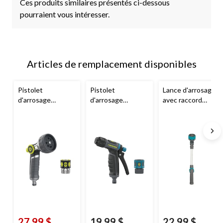
Ces produits similaires présentés ci-dessous
pourraient vous intéresser.
Articles de remplacement disponibles
Pistolet
‌Pistolet
Lance d'arrosage
d'arrosage
d'arrosage
avec raccord
Yardworks
, en
Yardworks
,
rapide
Yardworks
,
métal, 8 réglages,
gâchette arrière,
8 jets, 18 po
raccord rapide
raccord rapide,
buse plastique
27,99 $
19,99 $
22,99 $