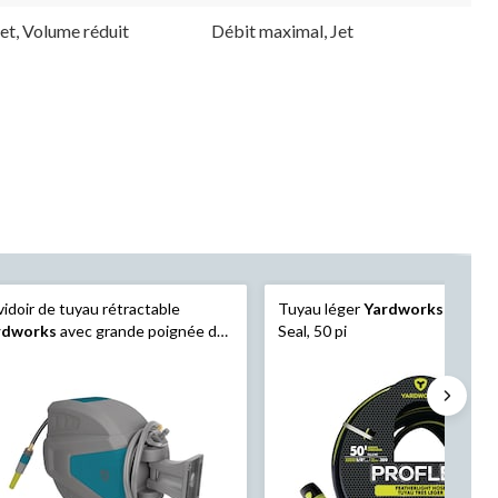
Jet, Volume réduit
Débit maximal, Jet
idoir de tuyau rétractable
Tuyau léger
Yardworks
ProFlex
rdworks
avec grande poignée de
Seal, 50 pi
nsport, 65 pi