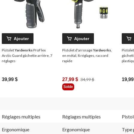
Ajouter
Ajouter
Pistolet
Yardworks
ProFlex
Pistolet d'arrosage
Yardworks
,
‌Pistol
Arctic Guard gâchette arrière, 7
en métal, 8 réglages, raccord
gâchett
réglages
rapide
plastiq
Prix
39,99 $
27,99 $
34,99 $
19,99
Était
Solde
34,99 $
Réglages multiples
Réglages multiples
Pistol
Ergonomique
Ergonomique
Type 