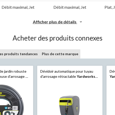
Débit maximal, Jet
Débit maximal, Jet
Plat, 
Afficher plus de détails
Acheter des produits connexes
les produits tendances
Plus de cette marque
de jardin robuste
Dévidoir automatique pour tuyau
Dév
 buse d'arrosage et
d'arrosage rétractable
Yardworks
Ya
ord rapide, 100 pi
ProFlex avec buse d'arrosage, 120 pi
tra