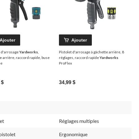
Ajouter
Ajouter
et d'arrosage
Yardworks
,
Pistolet d'arrosage à gâchette arrière, 8
e arrière, raccord rapide, buse
réglages, raccord rapide
Yardworks
ue
ProFlex
 $
34,99 $
et
Réglages multiples
pistolet
Ergonomique