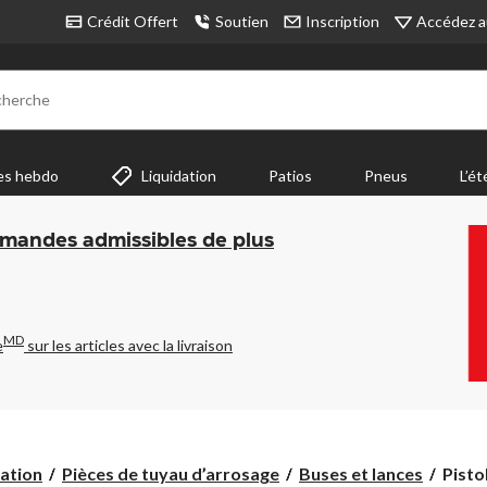
Accédez a
Crédit Offert
Soutien
Inscription
cherche
es hebdo
Liquidation
Patios
Pneus
L’ét
mmandes admissibles de plus
MD
e
sur les articles avec la livraison
Pistol
gation
Pièces de tuyau d’arrosage
Buses et lances
Pisto