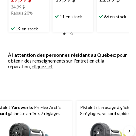
prix
34,99 $
était
Rabais 20%
11 en stock
66 en stock
34,99 $
19 en stock
À l'attention des personnes résidant au Québec
: pour
obtenir des renseignements sur l'entretien et la
réparation,
cliquez ici.
stolet
Yardworks
ProFlex Arctic
Pistolet d'arrosage à gâchette
ard gâchette arrière, 7 réglages
8 réglages, raccord rapide
Ya
ProFlex