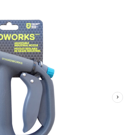
d'arr
d'ent
régla
Yardw
zinc