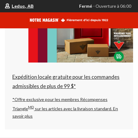
votre
Fermé
⋅ Ouverture à 06:00
Leduc, AB
magasin
préféré
est
Leduc,
AB,
courament
Fermé,
Ouverture
à
à
06:00
cliquer
pour
changer
Expédition locale gratuite pour les commandes
admissibles de plus de 99 $*
*Offre exclusive pour les membres Récompenses
MD
Triangle
sur les articles avec la livraison standard.
En
savoir plus