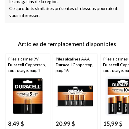
les magasins de la région.
Ces produits similaires présentés ci-dessous pourraient
vous intéresser.
Articles de remplacement disponibles
Piles alcalines 9V
Piles alcalines AAA
Piles alcalines
Duracell
Coppertop,
Duracell
Coppertop,
Duracell
Copp
tout usage, paq. 1
paq. 16
tout usage, pa
8,49 $
20,99 $
15,99 $