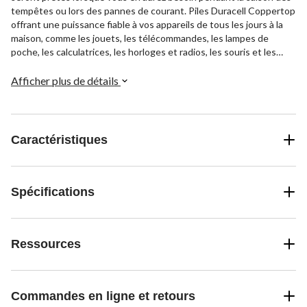
tempêtes ou lors des pannes de courant. Piles Duracell Coppertop
offrant une puissance fiable à vos appareils de tous les jours à la
maison, comme les jouets, les télécommandes, les lampes de
poche, les calculatrices, les horloges et radios, les souris et les
claviers sans fil et plus encore. Piles Coppertop offertes en
formats AA, AAA, C, D et 9 V. Duracell garantit ces piles contre les
Afficher plus de détails
défauts de matériaux et de fabrication. Si un appareil est
endommagé en raison d'un défaut de la pile, nous le réparerons ou
le remplacerons à notre discrétion. De la saison des tempêtes aux
besoins médicaux en passant par les Fêtes, Duracell est la marque
Caractéristiques
de piles de confiance no 1.
Spécifications
Ressources
Commandes en ligne et retours