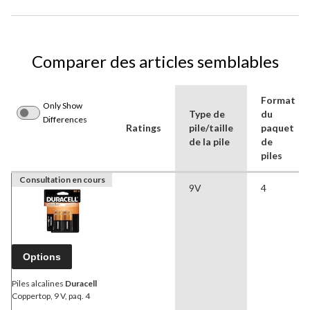
Comparer des articles semblables
Format
Only Show
Type de
du
Differences
Ratings
pile/taille
paquet
de la pile
de
piles
Consultation en cours
9V
4
Options
Piles alcalines
Duracell
Coppertop, 9 V, paq. 4