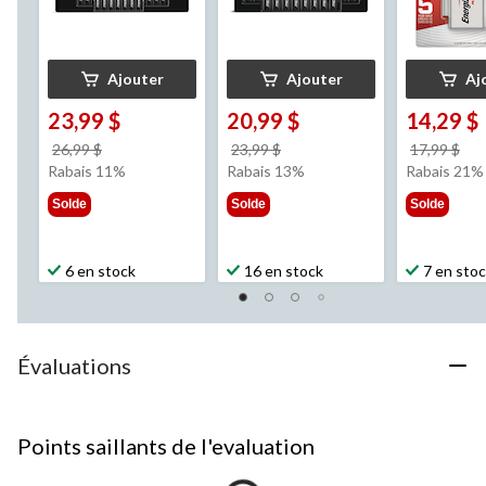
Ajouter
Ajouter
Aj
23,99 $
20,99 $
14,29 $
prix
prix
pri
26,99 $
23,99 $
17,99 $
était
était
éta
Rabais 11%
Rabais 13%
Rabais 21%
26,99 $
23,99 $
17,
Solde
Solde
Solde
6 en stock
16 en stock
7 en sto
Évaluations
Points saillants de l'evaluation