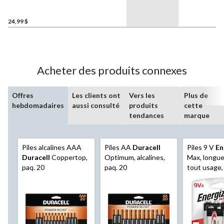
durée, tout usage, paq. 6
24,99 $
Acheter des produits connexes
Offres
Les clients ont
Vers les
Plus de
hebdomadaires
aussi consulté
produits
cette
tendances
marque
Piles alcalines AAA
Piles AA
Duracell
Piles 9 V
En
Duracell
Coppertop,
Optimum, alcalines,
Max, longue
paq. 20
paq. 20
tout usage, 
paq. 4