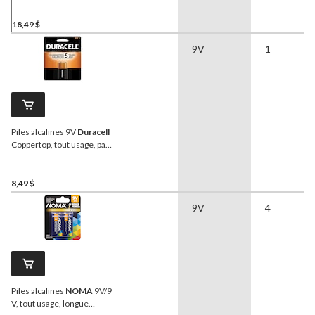
18,49 $
9V
1
Piles alcalines 9V
Duracell
Coppertop, tout usage, paq.
1
8,49 $
9V
4
Piles alcalines
NOMA
9V/9
V, tout usage, longue