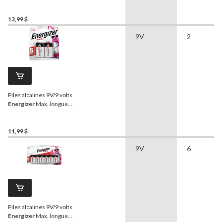
durée, paq. 4
13,99 $
9V
2
Piles alcalines 9V/9 volts
Energizer
Max, longue
durée, tout usage, paq. 2
11,99 $
9V
6
Piles alcalines 9V/9 volts
Energizer
Max, longue