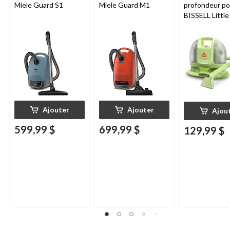
Miele Guard S1
Miele Guard M1
profondeur por
BISSELL Littl
Mini avec fil p
tapis et tissus
d'ameublemen
Ajouter
Ajouter
Ajou
599,99 $
699,99 $
129,99 $