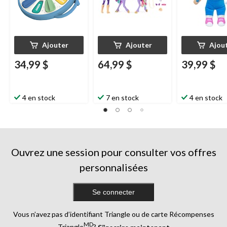
Rachel, 16 po
Ajouter
Ajouter
Ajou
34,99 $
64,99 $
39,99 $
4 en stock
7 en stock
4 en stock
Ouvrez une session pour consulter vos offres
personnalisées
Se connecter
Vous n’avez pas d’identifiant Triangle ou de carte Récompenses
MD
Triangle
?
S’inscrire maintenant