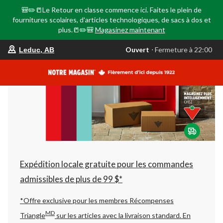
🎒✏️📒Le Retour en classe commence ici. Faites le plein de
fournitures scolaires, d'articles technologiques, de sacs à dos et
plus.📒✏️🎒
Magasinez maintenant
votre
Ouvert
⋅ Fermeture à 22:00
Leduc, AB
magasin
préféré
est
Leduc,
AB,
courament
Ouvert,
Fermeture
à
à
22:00
cliquer
pour
changer
Expédition locale gratuite pour les commandes
admissibles de plus de 99 $*
*Offre exclusive pour les membres Récompenses
MD
Triangle
sur les articles avec la livraison standard.
En