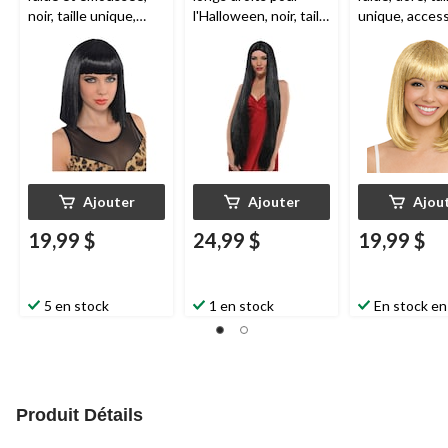
noir, taille unique,
l'Halloween, noir, taille
unique, access
accessoire de
unique
costume à por
costume à porter
pour l'Hallow
pour l'Halloween
Ajouter
Ajouter
Ajou
19,99 $
24,99 $
19,99 $
5 en stock
1 en stock
En stock en
Produit Détails