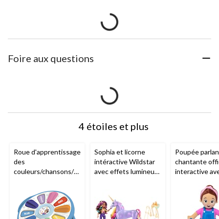
Foire aux questions
4 étoiles et plus
Roue d'apprentissage
Sophia et licorne
Poupée parlan
des
intéractive Wildstar
chantante offi
couleurs/chansons/so
avec effets lumineux
interactive av
ns d'animaux Ms.
arc-en-ciel, L'école
chansons et p
Rachel
des licornes, 4 ans et
16 phrases po
plus
enfants de 6 m
ans et plus Ms