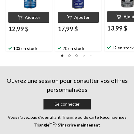
Ajou
Ajouter
Ajouter
13,99 $
12,99 $
17,99 $
12 en stock
103 en stock
20 en stock
Ouvrez une session pour consulter vos offres
personnalisées
Se connecter
Vous n’avez pas d’identifiant Triangle ou de carte Récompenses
MD
Triangle
?
S’inscrire maintenant