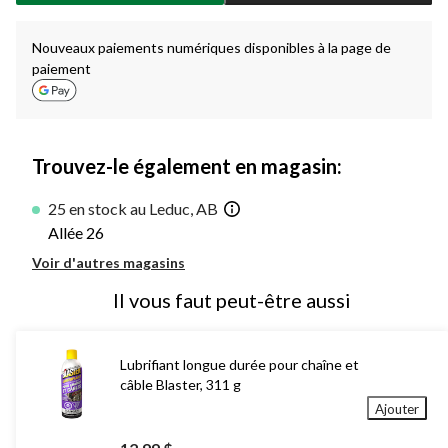
à
1
Nouveaux paiements numériques disponibles à la page de
paiement
Trouvez-le également en magasin:
25 en stock au Leduc, AB
Allée 26
Voir d'autres magasins
Il vous faut peut-être aussi
Lubrifiant longue durée pour chaîne et
câble Blaster, 311 g
Ajouter