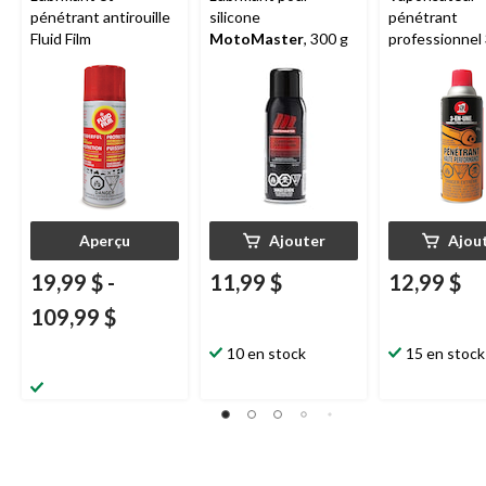
pénétrant antirouille
silicone
pénétrant
Fluid Film
MotoMaster
, 300 g
professionnel 
haute perform
311 g
Aperçu
Ajouter
Ajou
19,99 $
-
11,99 $
12,99 $
109,99 $
10 en stock
15 en stock