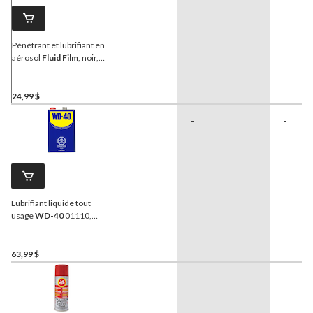
Pénétrant et lubrifiant en
aérosol
Fluid Film
, noir,
333 g
24,99 $
-
-
Lubrifiant liquide tout
usage
WD-40
01110,
3,78 L
63,99 $
-
-