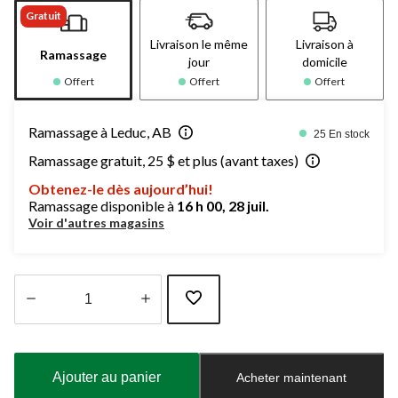
Gratuit
Livraison le même
Livraison à
Ramassage
jour
domicile
Offert
Offert
Offert
Ramassage à Leduc, AB
25 En stock
Ramassage gratuit, 25 $ et plus (avant taxes)
Obtenez-le dès aujourd’hui!
Ramassage disponible à
16 h 00, 28 juil.
Voir d'autres magasins
Quantité
mise
à
Ajouter au panier
Acheter maintenant
jour