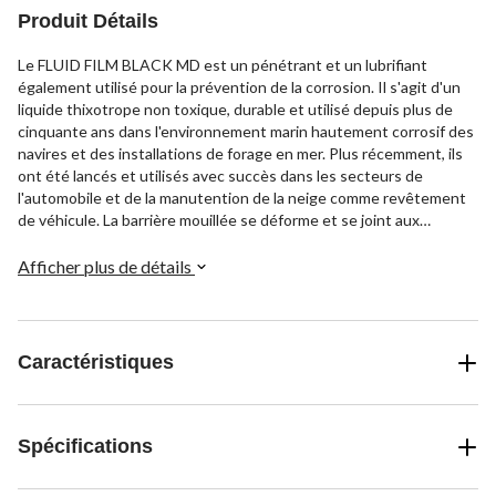
Produit Détails
Le FLUID FILM BLACK MD est un pénétrant et un lubrifiant
également utilisé pour la prévention de la corrosion. Il s'agit d'un
liquide thixotrope non toxique, durable et utilisé depuis plus de
cinquante ans dans l'environnement marin hautement corrosif des
navires et des installations de forage en mer. Plus récemment, ils
ont été lancés et utilisés avec succès dans les secteurs de
l'automobile et de la manutention de la neige comme revêtement
de véhicule. La barrière mouillée se déforme et se joint aux
coutures serrées et au châssis en métal pour offrir une protection
contre la corrosion causée par les sels et les brines. L'ajout du
Afficher plus de détails
FLUID FILM BLACK MD permet aux clients de protéger leur
véhicule tout en redonnant une riche couleur noire au châssis ou
en couvrant la rouille existante. FLUID FILM BLACK MD est
formulé à partir de cire de laine spécialement traitée, d'huiles de
Caractéristiques
pétrole hautement raffinées et d'agents sélectionnés pour
assurer le contrôle de la corrosion, la pénétration, le mouillage des
métaux et le déplacement de l'eau. Ce produit durable ne contient
pas de solvants, ne sèche pas et pénètre dans la base de tous les
Spécifications
métaux, offrant une protection contre la corrosion contre
l'atmosphère naturelle et industrielle. Les pièces très corrodées