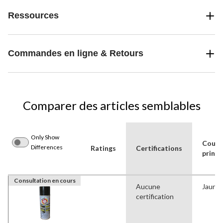
ou gelées, comme les écrous, les boulons, les arbres, etc. qui
Ressources
seraient normalement endommagées pendant l'entretien, peuvent
être récupérées en appliquant du FLUID FILM BLACK MD .
Commandes en ligne & Retours
Comparer des articles semblables
Only Show
Coule
Differences
Ratings
Certifications
princi
Consultation en cours
Aucune
Jaune
certification