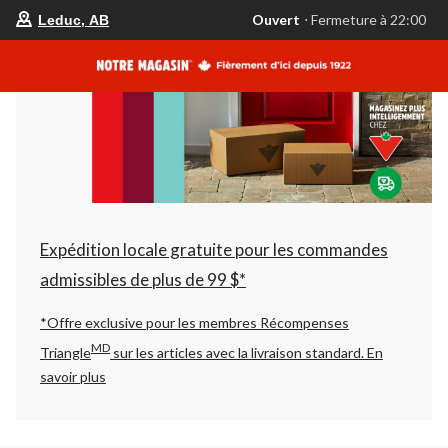
votre
Ouvert
⋅ Fermeture à 22:00
Leduc, AB
magasin
préféré
est
Leduc,
AB,
courament
Ouvert,
Fermeture
à
à
22:00
cliquer
pour
changer
Expédition locale gratuite pour les commandes
admissibles de plus de 99 $*
*Offre exclusive pour les membres Récompenses
MD
Triangle
sur les articles avec la livraison standard.
En
savoir plus