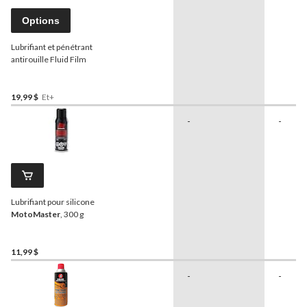
Options
Lubrifiant et pénétrant
antirouille Fluid Film
19,99 $
Et+
-
-
Lubrifiant pour silicone
MotoMaster
, 300 g
11,99 $
-
-