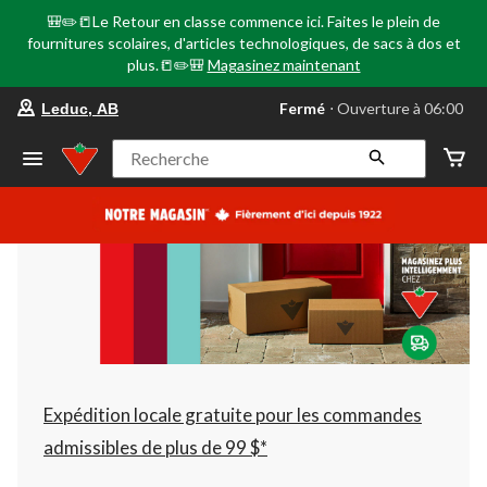
🎒✏️📒Le Retour en classe commence ici. Faites le plein de
fournitures scolaires, d'articles technologiques, de sacs à dos et
plus.📒✏️🎒
Magasinez maintenant
votre
Fermé
⋅ Ouverture à 06:00
Leduc, AB
magasin
préféré
est
Recherche
Leduc,
AB,
courament
Fermé,
Ouverture
à
à
06:00
cliquer
pour
changer
Expédition locale gratuite pour les commandes
admissibles de plus de 99 $*