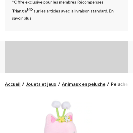
*Offre exclusive pour les membres Récompenses
MD
Triangle
sur les articles avec la livraison standard.
En
savoir plus
Peluche
Accueil
Jouets et jeux
Animaux en peluche
Peluche G
Gabby's
Dollhouse
Purr-
ific,
3
ans
et
plus