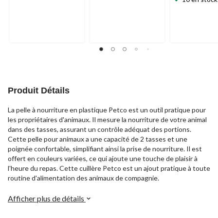
sur
sur
sur
5.
5.
5.
20
21
55
évaluations
évaluations
évaluations
Produit Détails
La pelle à nourriture en plastique Petco est un outil pratique pour
les propriétaires d'animaux. Il mesure la nourriture de votre animal
dans des tasses, assurant un contrôle adéquat des portions.
Cette pelle pour animaux a une capacité de 2 tasses et une
poignée confortable, simplifiant ainsi la prise de nourriture. Il est
offert en couleurs variées, ce qui ajoute une touche de plaisir à
l'heure du repas. Cette cuillère Petco est un ajout pratique à toute
routine d'alimentation des animaux de compagnie.
Afficher plus de détails