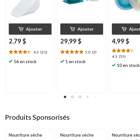
Ajouter
Ajouter
Ajou
2,79 $
29,99 $
4,99 $
4.3
(21)
5.0
(2)
4.3
5.0
4.3
4.3
(55)
étoile(s)
étoile(s)
56 en stock
1 en stock
étoile(s)
10 en stock
sur
sur
sur
5.
5.
5.
21
2
55
évaluations
évaluations
évaluations
Produits Sponsorisés
Nourriture sèche
Nourriture sèche
Nourriture sè