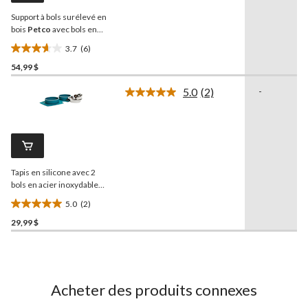
la
Support à bols surélevé en
même
page.
bois
Petco
avec bols en
acier inoxydable, 4,6
3.7
(6)
tasses
3.7
54,99 $
étoile(s)
sur
5.0
(2)
-
5.
Lire
les
6
2
évaluations
commentaires.
Lien
vers
la
Tapis en silicone avec 2
même
page.
bols en acier inoxydable
Petco
, 2 tasses, bleu
5.0
(2)
sarcelle
5.0
29,99 $
étoile(s)
sur
5.
2
évaluations
Acheter des produits connexes