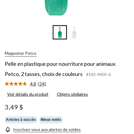
Magasiner Petco
Pelle en plastique pour nourriture pour animaux
Petco, 2 tasses, choix de couleurs
#142-4405-6
4.8
(24)
Lire
les
Voir détails du produit
Objets similaires
24
commentaires.
Lien
3,49 $
vers
la
même
Articles à succès
Mieux notés
page.
Inscrivez-vous aux alertes de soldes