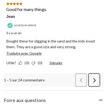
5 étoile(s) sur 5.
Good for many things.
Jean
ACHETEUR VÉRIFIÉ
il y a un an
Bought these for digging in the sand and the kids loved
them. They are a good size and very strong.
Traduire avec Google
Utile?
(0)
(0)
Signaler
1 – 5 sur 24 commentaire
Précédentcommen
Suivant
commen
Foire aux questions