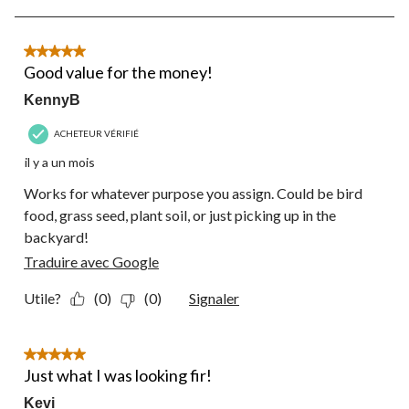
5
sur
24
5 étoile(s) sur 5.
commentaire.
Good value for the money!
KennyB
ACHETEUR VÉRIFIÉ
il y a un mois
Works for whatever purpose you assign. Could be bird
food, grass seed, plant soil, or just picking up in the
backyard!
Traduire avec Google
Utile?
(0)
(0)
Signaler
5 étoile(s) sur 5.
Just what I was looking fir!
Kevi