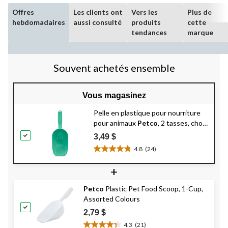
Offres
Les clients ont
Vers les
Plus de
hebdomadaires
aussi consulté
produits
cette
tendances
marque
Souvent achetés ensemble
Vous magasinez
Pelle en plastique pour nourriture
pour animaux
Petco
, 2 tasses, choix
de couleurs
3,49 $
4.8
(24)
4.8
étoile(s)
+
sur
5.
Petco
Plastic Pet Food Scoop, 1-Cup,
24
Assorted Colours
évaluations
2,79 $
4.3
(21)