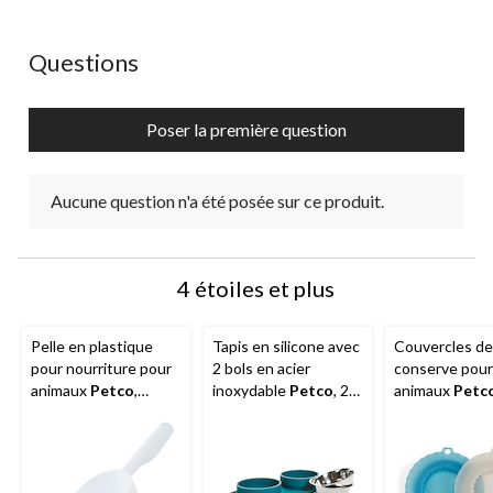
Aucune question n'a été posée sur ce produit.
Questions
Poser la première question
Aucune question n'a été posée sur ce produit.
4 étoiles et plus
Pelle en plastique
Tapis en silicone avec
Couvercles de
pour nourriture pour
2 bols en acier
conserve pour
animaux
Petco
,
inoxydable
Petco
, 2
animaux
Petc
1 tasse, choix de
tasses, bleu sarcelle
paquet de 2
couleurs