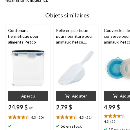
Objets similaires
Contenant
Pelle en plastique
Couvercles de
hermétique pour
pour nourriture pour
conserve pour
aliments
Petco
animaux
Petco
,
animaux
Petc
1 tasse, choix de
paquet de 2
couleurs
Aperçu
Ajouter
Ajou
24,99 $
2,79 $
4,99 $
et+
4.3
(20)
4.3
(21)
4.3
4.3
4.3
4.3
(55)
étoile(s)
étoile(s)
56 en stock
étoile(s)
10 en stock