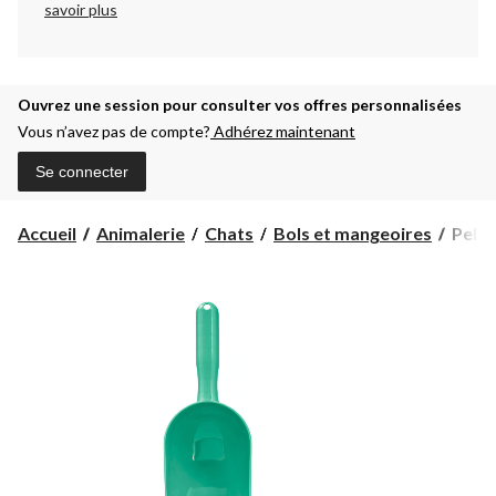
savoir plus
Ouvrez une session pour consulter vos offres personnalisées
Vous n’avez pas de compte?
Adhérez maintenant
Se connecter
Pelle
Accueil
Animalerie
Chats
Bols et mangeoires
Pelle
en
plast
pour
nourr
pour
anima
Petco
2 tass
choix
de
coule