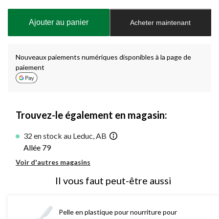
mise
à
Ajouter au panier
Acheter maintenant
jour
à
1
Nouveaux paiements numériques disponibles à la page de
paiement
Trouvez-le également en magasin:
32 en stock au Leduc, AB
Allée 79
Voir d'autres magasins
Il vous faut peut-être aussi
Pelle en plastique pour nourriture pour