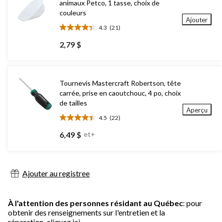
animaux Petco, 1 tasse, choix de
couleurs
Ajouter
4.3
(21)
4.3
étoile(s)
2,79 $
sur
5.
21
évaluations
Tournevis Mastercraft Robertson, tête
carrée, prise en caoutchouc, 4 po, choix
de tailles
Aperçu
4.5
(22)
4.5
étoile(s)
6,49 $
et+
sur
5.
22
évaluations
Ajouter au registree
À l'attention des personnes résidant au Québec
: pour
obtenir des renseignements sur l'entretien et la
réparation,
cliquez ici.