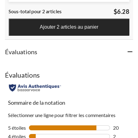
4.3
étoile(s)
$6.28
Sous-total pour 2 articles
sur
5.
21
Ajouter 2 articles au panier
évaluations
Évaluations
Évaluations
Sommaire de la notation
Sélectionner une ligne pour filtrer les commentaires
5 étoiles
étoiles
20
20 commenta
4 étoiles
étoiles
2