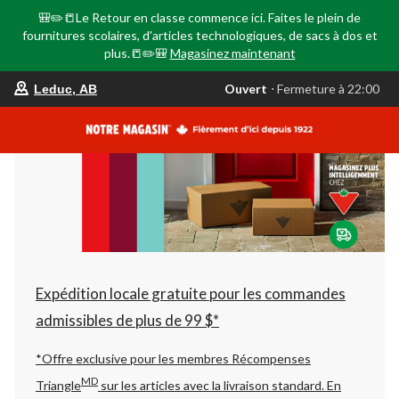
🎒✏️📒Le Retour en classe commence ici. Faites le plein de
fournitures scolaires, d'articles technologiques, de sacs à dos et
plus.📒✏️🎒
Magasinez maintenant
votre
Ouvert
⋅ Fermeture à 22:00
Leduc, AB
magasin
préféré
est
Leduc,
AB,
courament
Ouvert,
Fermeture
à
à
22:00
cliquer
pour
changer
Expédition locale gratuite pour les commandes
admissibles de plus de 99 $*
*Offre exclusive pour les membres Récompenses
MD
Triangle
sur les articles avec la livraison standard.
En