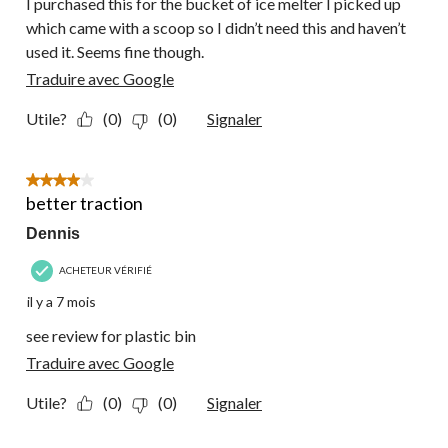
I purchased this for the bucket of ice melter I picked up
which came with a scoop so I didn’t need this and haven’t
used it. Seems fine though.
Traduire avec Google
Utile?
(0)
(0)
Signaler
4 étoile(s) sur 5.
better traction
Dennis
ACHETEUR VÉRIFIÉ
il y a 7 mois
see review for plastic bin
Traduire avec Google
Utile?
(0)
(0)
Signaler