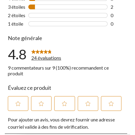
2 commentai
3 étoiles
étoiles
2
2 commentai
2 étoiles
étoiles
0
0 commentai
1 étoile
étoiles
0
0 commentai
Note générale
4.8
24 évaluations
9 commentateurs sur 9 (100%) recommandent ce
produit
Évaluez ce produit
Sélectionnez
Sélectionnez
Sélectionnez
Sélectionnez
Sélectionnez
Pour ajouter un avis, vous devrez fournir une adresse
pour
pour
pour
pour
pour
évaluer
évaluer
évaluer
évaluer
évaluer
courriel valide à des fins de vérification.
l'article
l'article
l'article
l'article
l'article