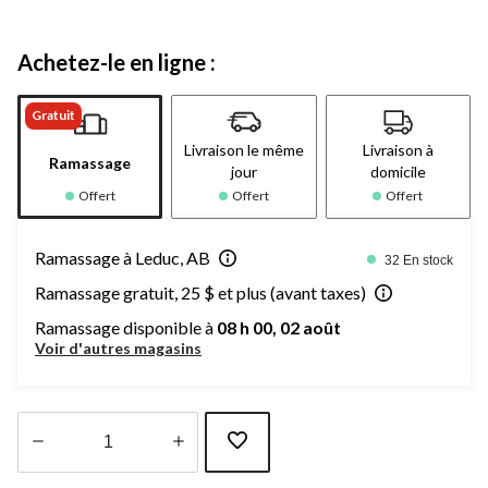
Achetez-le en ligne :
Gratuit
Livraison le même
Livraison à
Ramassage
jour
domicile
Offert
Offert
Offert
Ramassage à Leduc, AB
32 En stock
Ramassage gratuit, 25 $ et plus (avant taxes)
Ramassage disponible à
08 h 00, 02 août
Voir d'autres magasins
Quantité