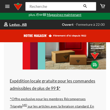
🎒✏️📒Le Retour en classe commence ici. Faites le plein de
Recherche
fournitures scolaires, d'articles technologiques, de sacs à dos et
plus.📒✏️🎒
Magasinez maintenant
votre
Ouvert
⋅ Fermeture à 22:00
Leduc, AB
magasin
préféré
est
Leduc,
AB,
courament
Ouvert,
Fermeture
à
à
22:00
cliquer
pour
changer
Expédition locale gratuite pour les commandes
admissibles de plus de 99 $*
*Offre exclusive pour les membres Récompenses
MD
Triangle
sur les articles avec la livraison standard.
En