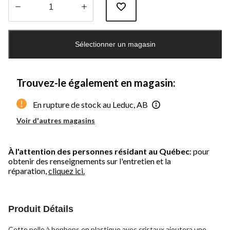
Quantité
mise
Sélectionner un magasin
à
jour
à
1
Trouvez-le également en magasin:
En rupture de stock au Leduc, AB
Voir d'autres magasins
À l'attention des personnes résidant au Québec
: pour
obtenir des renseignements sur l'entretien et la
réparation,
cliquez ici.
Produit Détails
Cette pelle à bonbons en plastique avec cristaux ajoutera une