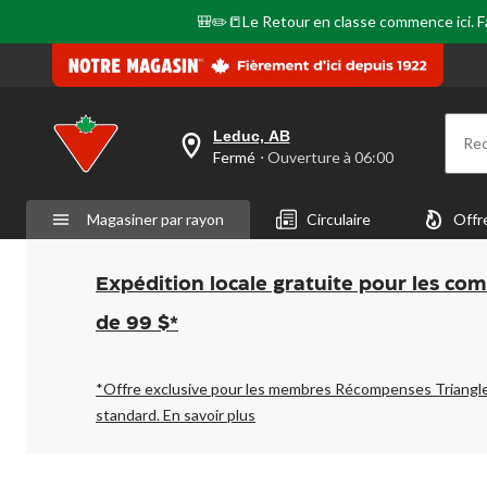
🎒✏️📒Le Retour en classe commence ici. Fai
Leduc, AB
Re
votre
Fermé
⋅ Ouverture à 06:00
magasin
préféré
est
Magasiner par rayon
Circulaire
Offr
Leduc,
AB,
courament
Fermé,
Expédition locale gratuite pour les co
Ouverture
à
de 99 $*
à
06:00
cliquer
pour
*Offre exclusive pour les membres Récompenses Triangl
changer
standard.
En savoir plus