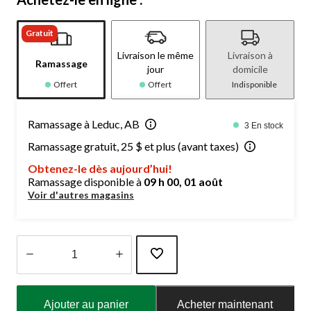
Gratuit
Livraison le même
Livraison à
Ramassage
jour
domicile
Offert
Offert
Indisponible
Ramassage à Leduc, AB
3 En stock
Ramassage gratuit, 25 $ et plus (avant taxes)
Obtenez-le dès aujourd’hui!
Ramassage disponible à
09 h 00, 01 août
Voir d'autres magasins
Quantité
mise
Ajouter au panier
Acheter maintenant
à