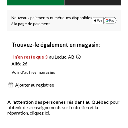
jour
à
1
Nouveaux paiements numériques disponibles
à la page de paiement
Trouvez-le également en magasin:
Il n’en reste que 3
au Leduc, AB
Allée 26
Voir d'autres magasins
Ajouter au registree
À l'attention des personnes résidant au Québec
: pour
obtenir des renseignements sur l'entretien et la
réparation,
cliquez ici.