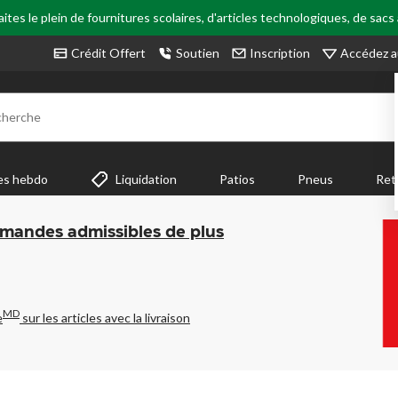
tes le plein de fournitures scolaires, d'articles technologiques, de sacs
Accédez a
Crédit Offert
Soutien
Inscription
cherche
es hebdo
Liquidation
Patios
Pneus
Ret
mmandes admissibles de plus
MD
e
sur les articles avec la livraison