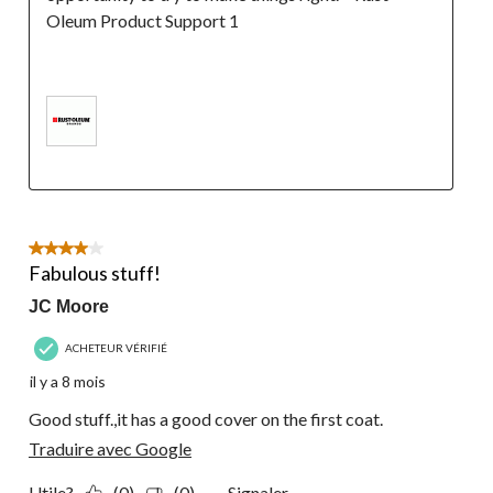
Oleum Product Support 1

4 étoile(s) sur 5.
Fabulous stuff!
JC Moore
ACHETEUR VÉRIFIÉ
il y a 8 mois
Good stuff.,it has a good cover on the first coat.
Traduire avec Google
Utile?
(0)
(0)
Signaler