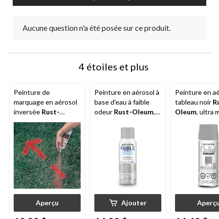
Aucune question n'a été posée sur ce produit.
4 étoiles et plus
Peinture de
Peinture en aérosol à
Peinture en aé
marquage en aérosol
base d'eau à faible
tableau noir
R
inversée
Rust-
odeur
Rust-Oleum
,
Oleum
, ultra 
Oleum
Professional,
mat, gris dauphin, 312
340 g
426 g
g
Aperçu
Ajouter
Aperç