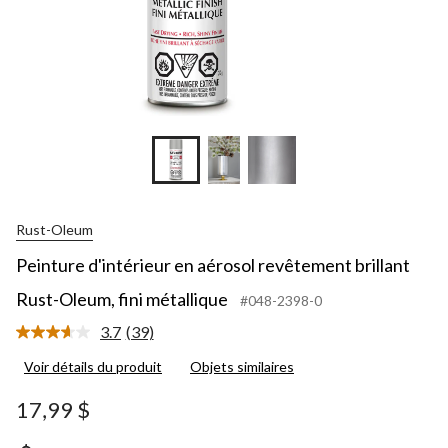
Rust-Oleum
Peinture d'intérieur en aérosol revêtement brillant
Rust-Oleum, fini métallique
#048-2398-0
3.7
(39)
Lire
les
Voir détails du produit
Objets similaires
39
commentaires.
Lien
17,99 $
vers
la