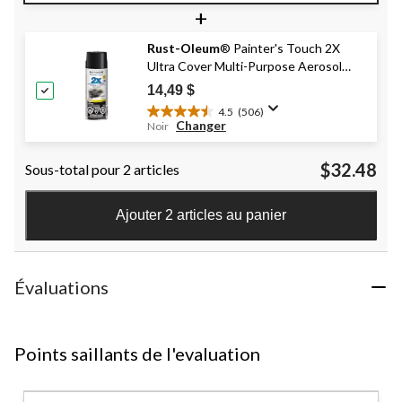
+
sur
5.
39
Rust-Oleum
® Painter's Touch 2X
évaluations
Ultra Cover Multi-Purpose Aerosol
Spray Paint & Primer, Gloss, 340-g
14,49 $
4.5
(506)
4.5
Changer
Noir
étoile(s)
sur
$32.48
Sous-total pour 2 articles
5.
506
évaluations
Ajouter 2 articles au panier
Évaluations
Points saillants de l'evaluation