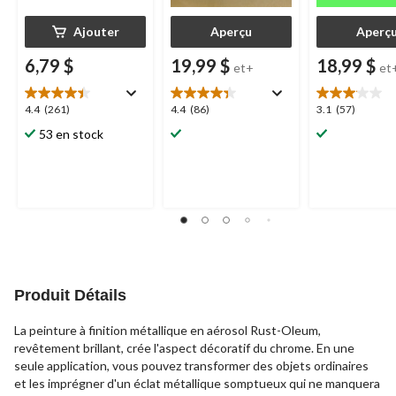
Ajouter
Aperçu
Aperç
6,79 $
19,99 $
18,99 $
et+
et
4.4
4.4
3.1
4.4
(261)
4.4
(86)
3.1
(57)
étoile(s)
étoile(s)
étoile(s)
53 en stock
sur
sur
sur
5.
5.
5.
261
86
57
évaluations
évaluations
évaluations
Produit Détails
La peinture à finition métallique en aérosol Rust-Oleum,
revêtement brillant, crée l'aspect décoratif du chrome. En une
seule application, vous pouvez transformer des objets ordinaires
et les imprégner d'un éclat métallique somptueux qui ne manquera