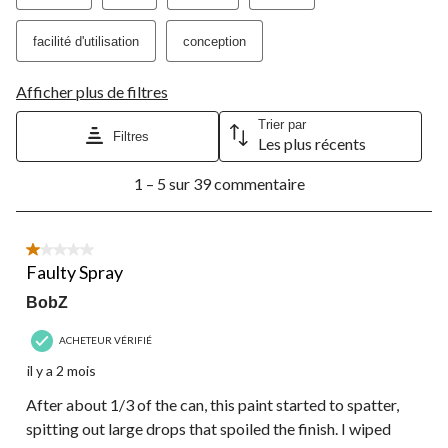
facilité d'utilisation
conception
Afficher plus de filtres
Trier par
Filtres
Les plus récents
1
1 – 5 sur 39 commentaire
à
5
sur
39
1 étoile(s) sur 5.
commentaire.
Faulty Spray
BobZ
ACHETEUR VÉRIFIÉ
il y a 2 mois
After about 1/3 of the can, this paint started to spatter,
spitting out large drops that spoiled the finish. I wiped