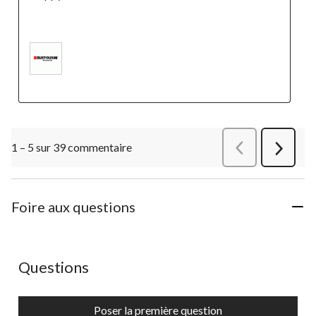
1 – 5 sur 39 commentaire
Précédentcommen
Suivant
commen
Foire aux questions
Aucune question n'a été posée sur ce produit.
Questions
Poser la première question