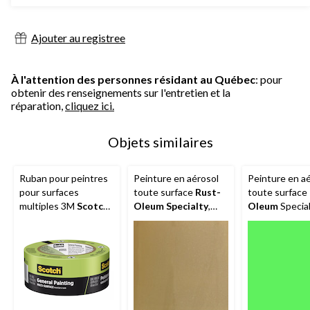
5.
24
évaluations
Ajouter au registree
À l'attention des personnes résidant au Québec
: pour
obtenir des renseignements sur l'entretien et la
réparation,
cliquez ici.
Objets similaires
Ruban pour peintres
Peinture en aérosol
Peinture en a
pour surfaces
toute surface
Rust-
toute surface
multiples 3M
Scotch
,
Oleum Specialty
,
Oleum
Special
résistant aux rayons
métallique, 312 g
fluorescent, 3
UV, vert, 1,88 po x 60
vg