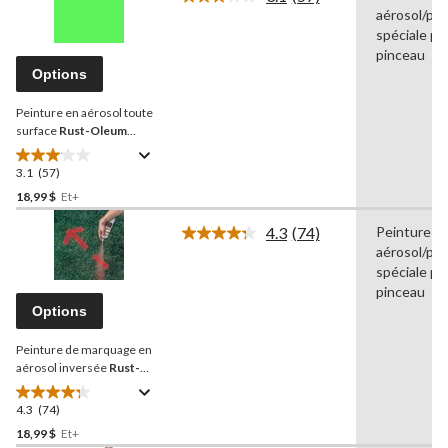
Lire
aérosol/pei
39
les
57
spéciale po
évaluations
commentaires.
pinceau
Lien
Options
vers
la
Peinture en aérosol toute
même
page.
surface
Rust-Oleum
Specialty, fluorescent,
312 g
3.1
(57)
3.1
étoile(s)
18,99 $
Et+
sur
4.3
(74)
Peinture
5.
Lire
aérosol/pei
57
les
74
spéciale po
évaluations
commentaires.
pinceau
Lien
Options
vers
la
Peinture de marquage en
même
page.
aérosol inversée
Rust-
Oleum
Professional, 426 g
4.3
(74)
4.3
étoile(s)
18,99 $
Et+