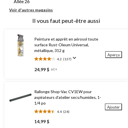
Allée 26
Voir d'autres magasins
Il vous faut peut-être aussi
Peinture et apprêt en aérosol toute
surface Rust-Oleum Universal,
métallique, 312 g
Aperçu
4.2
(137)
4.2
étoile(s)
24,99 $
et+
sur
5.
137
évaluations
Rallonge Shop-Vac CV1EW pour
aspirateurs d'atelier secs/humides, 1-
1/4 po
Ajouter
4.4
(24)
4.4
étoile(s)
14,99 $
sur