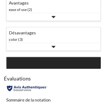
Avantages
ease of use (2)
Désavantages
color (3)
SEE ALL REVIEWS
Click
to
go
Évaluations
to
all
reviews
Sommaire de la notation