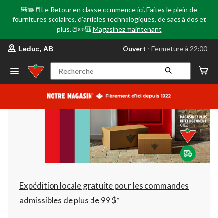
🎒✏️📒Le Retour en classe commence ici. Faites le plein de
fournitures scolaires, d'articles technologiques, de sacs à dos et
plus.📒✏️🎒
Magasinez maintenant
votre
Ouvert
⋅ Fermeture à 22:00
Leduc, AB
magasin
préféré
est
Recherche
Leduc,
AB,
courament
Ouvert,
Fermeture
à
à
22:00
cliquer
pour
changer
Expédition locale gratuite pour les commandes
admissibles de plus de 99 $*