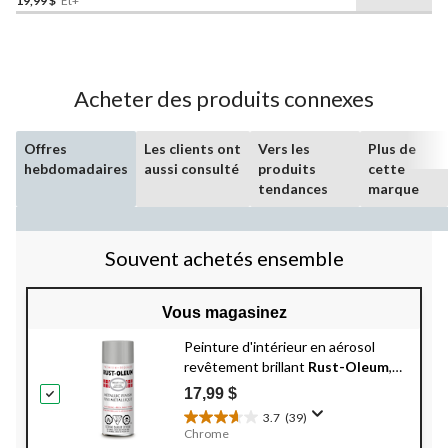
19,99 $
Et+
sur
5.
40
évaluations
Acheter des produits connexes
Offres
Les clients ont
Vers les
Plus de
hebdomadaires
aussi consulté
produits
cette
tendances
marque
Souvent achetés ensemble
Vous magasinez
Peinture d'intérieur en aérosol
revêtement brillant
Rust-Oleum
,
fini métallique
17,99 $
3.7
(39)
3.7
Chrome
étoile(s)