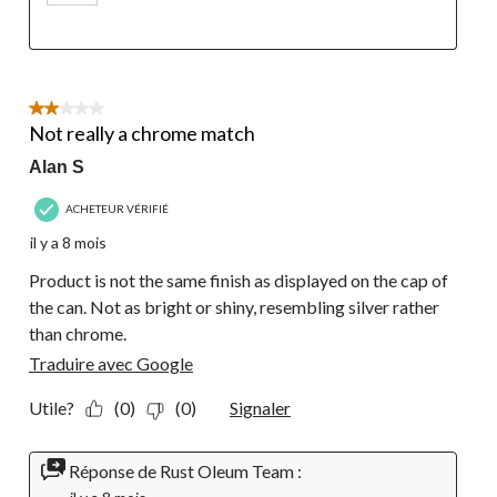
2 étoile(s) sur 5.
Not really a chrome match
Alan S
ACHETEUR VÉRIFIÉ
il y a 8 mois
Product is not the same finish as displayed on the cap of
the can. Not as bright or shiny, resembling silver rather
than chrome.
Traduire avec Google
Utile?
(0)
(0)
Signaler
Réponse de Rust Oleum Team :