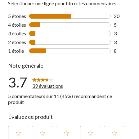
Sélectionner une ligne pour filtrer les commentaires
5 étoiles
étoiles
20
20 commenta
4 étoiles
étoiles
5
5 commentai
3 étoiles
étoiles
3
3 commentai
2 étoiles
étoiles
3
3 commentai
1 étoile
étoiles
8
8 commentai
Note générale
3.7
39 évaluations
5 commentateurs sur 11 (45%) recommandent ce
produit
Évaluez ce produit