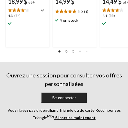
18,99 $
14,99 $
14,49 $
et+
et
5.0
(1)
5.0
4.3
4.1
4.3
(74)
4.1
(55)
étoile(s)
4 en stock
étoile(s)
étoile(s)
sur
sur
sur
5.
5.
5.
1
74
55
évaluation
évaluations
évaluations
Ouvrez une session pour consulter vos offres
personnalisées
Se connecter
Vous n’avez pas d’identifiant Triangle ou de carte Récompenses
MD
Triangle
?
S’inscrire maintenant