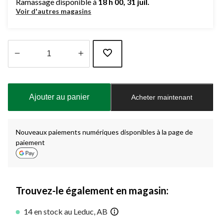
Ramassage disponible à
18 h 00, 31 juil.
Voir d'autres magasins
Quantité
mise
à
Ajouter au panier
Acheter maintenant
jour
à
1
Nouveaux paiements numériques disponibles à la page de
paiement
Trouvez-le également en magasin:
14 en stock au Leduc, AB