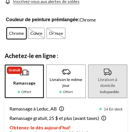
même
Inscrivez-vous aux alertes de soldes
page.
Chrome
Couleur de peinture prémlangée:
Chrome
Cuivre
Or rose
Achetez-le en ligne :
Gratuit
Livraison le même
Livraison à
Ramassage
jour
domicile
Offert
Offert
Indisponible
Ramassage à Leduc, AB
14 En stock
Ramassage gratuit, 25 $ et plus (avant taxes)
Obtenez-le dès aujourd’hui!