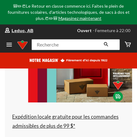
🎒✏️📒Le Retour en classe commence ici. Faites le plein de
fournitures scolaires, d'articles technologiques, de sacs à dos et
plus.📒✏️🎒
Magasinez maintenant
votre
Ouvert
⋅ Fermeture à 22:00
Leduc, AB
magasin
préféré
est
Recherche
Leduc,
AB,
courament
Ouvert,
Fermeture
à
à
22:00
cliquer
pour
changer
Expédition locale gratuite pour les commandes
admissibles de plus de 99 $*