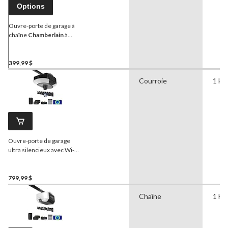
Options
Ouvre-porte de garage à
chaîne
Chamberlain
à
force maximale avec Wi-Fi
et pile de secours, 1 1/4 HP
399,99 $
Courroie
1 HP
Ouvre-porte de garage
ultra silencieux avec Wi-Fi
et caméra
Chamberlain
B6753TC, 1-1/4 HP
799,99 $
Chaîne
1 HP