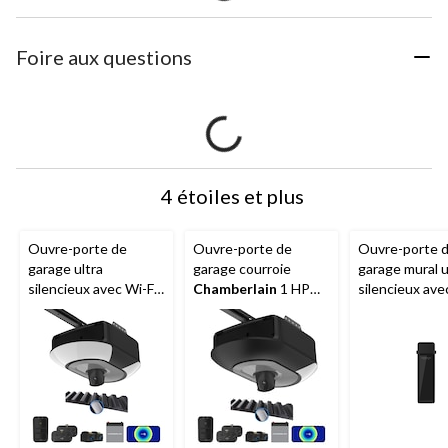
Foire aux questions
4 étoiles et plus
Ouvre-porte de
Ouvre-porte de
Ouvre-porte 
garage ultra
garage courroie
garage mural u
silencieux avec Wi-Fi
Chamberlain
1 HP
silencieux ave
et caméra
avec caméra et pile
Chamberlain
Chamberlain
B6753TC, 1-1/4 HP