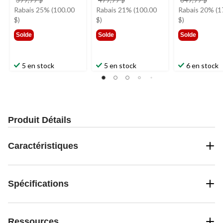
était
était
étai
Rabais 25% (100.00
Rabais 21% (100.00
Rabais 20% (1
399,99 $
479,99 $
849,
$)
$)
$)
Solde
Solde
Solde
5 en stock
5 en stock
6 en stock
Produit Détails
Caractéristiques
Spécifications
Ressources