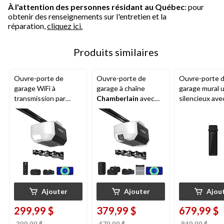
À l'attention des personnes résidant au Québec
: pour
obtenir des renseignements sur l'entretien et la
réparation,
cliquez ici.
Produits similaires
Ouvre-porte de
Ouvre-porte de
Ouvre-porte 
garage WiFi à
garage à chaîne
garage mural u
transmission par
Chamberlain
avec
silencieux ave
chaîne de 1/2 HP
batterie de secours,
Chamberlain
Chamberlain
3/4 HP
Ajouter
Ajouter
Ajou
299,99 $
379,99 $
679,99 $
prix
prix
prix
399,99 $
479,99 $
849,99 $