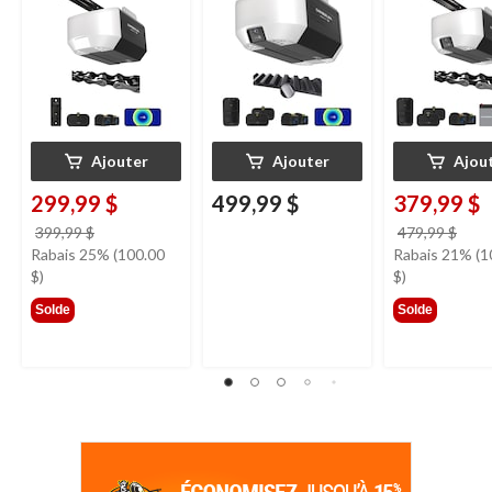
Chamberlain
3/4 HP
Ajouter
Ajouter
Ajou
299,99 $
499,99 $
379,99 $
prix
prix
399,99 $
479,99 $
était
étai
Rabais 25% (100.00
Rabais 21% (1
399,99 $
479,
$)
$)
Solde
Solde