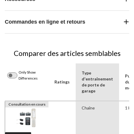
Commandes en ligne et retours
Comparer des articles semblables
Only Show
Type
Puis
Differences
dʼentraînement
Ratings
du
de porte de
mot
garage
Consultation en cours
Chaîne
1 HP