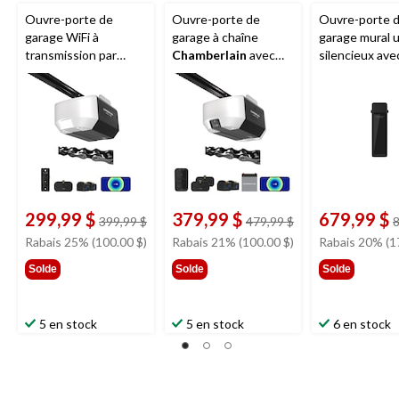
Ouvre-porte de
Ouvre-porte de
Ouvre-porte 
garage WiFi à
garage à chaîne
garage mural u
transmission par
Chamberlain
avec
silencieux ave
chaîne de 1/2 HP
batterie de secours,
Chamberlain
Chamberlain
3/4 HP
299,99 $
379,99 $
679,99 $
prix
prix
399,99 $
479,99 $
8
était
était
Rabais 25% (100.00 $)
Rabais 21% (100.00 $)
Rabais 20% (1
399,99 $
479,99 $
Solde
Solde
Solde
5 en stock
5 en stock
6 en stock