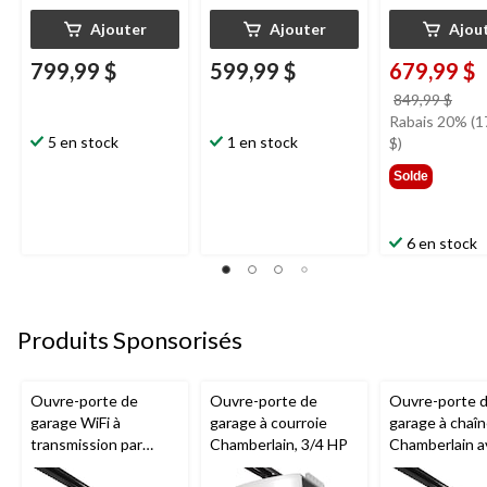
Ajouter
Ajouter
Ajou
799,99 $
599,99 $
679,99 $
prix
849,99 $
étai
Rabais 20% (1
5 en stock
1 en stock
849,
$)
Solde
6 en stock
Produits Sponsorisés
Ouvre-porte de
Ouvre-porte de
Ouvre-porte 
garage WiFi à
garage à courroie
garage à chaî
transmission par
Chamberlain, 3/4 HP
Chamberlain a
chaîne de 1/2 HP
batterie de se