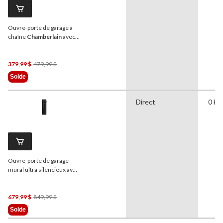
Ouvre-porte de garage à
chaîne
Chamberlain
avec
batterie de secours, 3/4 HP
Prix
379,99 $
479,99 $
Était
Solde
479,99 $
Direct
0 HP
Ouvre-porte de garage
mural ultra silencieux avec
Wi-Fi
Chamberlain
Prix
679,99 $
849,99 $
Était
Solde
849,99 $