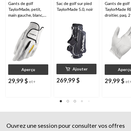
Gants de golf
Sac de golf sur pied
Gants de golf
TaylorMade, petit,
TaylorMade 5.0, noir
TaylorMade R
main gauche, blanc,
droitier, paq. 2
paq. 2
Ajouter
Aperçu
Aperç
269,99 $
29,99 $
29,99 $
et+
et
Ouvrez une session pour consulter vos offres