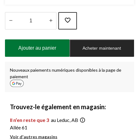
Quantité
mise
à
Ajouter au panier
Acheter maintenant
jour
à
1
Nouveaux paiements numériques disponibles à la page de
paiement
Trouvez-le également en magasin:
Il n’en reste que 3
au Leduc, AB
Allée 61
Voir d'autres magasins