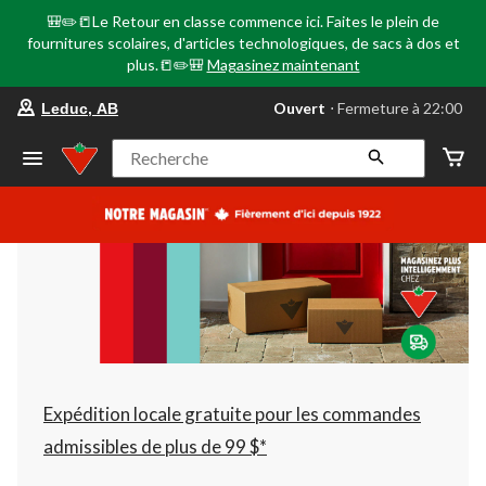
🎒✏️📒Le Retour en classe commence ici. Faites le plein de
fournitures scolaires, d'articles technologiques, de sacs à dos et
plus.📒✏️🎒
Magasinez maintenant
votre
Ouvert
⋅ Fermeture à 22:00
Leduc, AB
magasin
préféré
est
Recherche
Leduc,
AB,
courament
Ouvert,
Fermeture
à
à
22:00
cliquer
pour
changer
Expédition locale gratuite pour les commandes
admissibles de plus de 99 $*