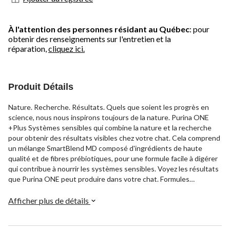
À l'attention des personnes résidant au Québec
: pour
obtenir des renseignements sur l'entretien et la
réparation,
cliquez ici.
Produit Détails
Nature. Recherche. Résultats. Quels que soient les progrès en
science, nous nous inspirons toujours de la nature. Purina ONE
+Plus Systèmes sensibles qui combine la nature et la recherche
pour obtenir des résultats visibles chez votre chat. Cela comprend
un mélange SmartBlend MD composé d'ingrédients de haute
qualité et de fibres prébiotiques, pour une formule facile à digérer
qui contribue à nourrir les systèmes sensibles. Voyez les résultats
que Purina ONE peut produire dans votre chat. Formules
personnalisées Purina ONE Cat +Plus qui reposent sur une base
déjà solide, créant des options personnalisées pour les aliments
Afficher plus de détails
pour animaux de compagnie qui répondent à des besoins
particuliers comme un poids santé, un vieillissement en santé, les