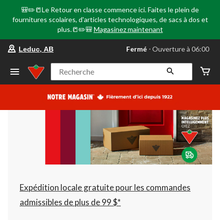
🎒✏️📒Le Retour en classe commence ici. Faites le plein de
fournitures scolaires, d'articles technologiques, de sacs à dos et
plus.📒✏️🎒
Magasinez maintenant
votre
Fermé
⋅ Ouverture à 06:00
Leduc, AB
magasin
préféré
est
Recherche
Leduc,
AB,
courament
Fermé,
Ouverture
à
à
06:00
cliquer
pour
changer
Expédition locale gratuite pour les commandes
admissibles de plus de 99 $*