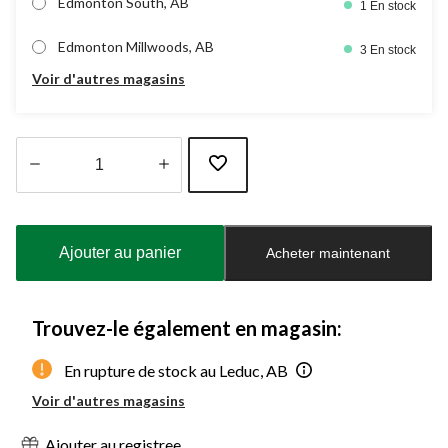
Edmonton South, AB
1 En stock
Edmonton Millwoods, AB
3 En stock
Voir d'autres magasins
Quantité
mise
à
Ajouter au panier
Acheter maintenant
jour
à
1
Trouvez-le également en magasin:
En rupture de stock au Leduc, AB
Voir d'autres magasins
Ajouter au registree