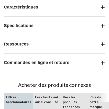
boules de poils et plus encore. De l'énergie et de la santé
immunitaire aux muscles forts, y compris un coeur en santé, ces
Caractéristiques
formules de haute qualité combinent la nature et la recherche
pour des résultats que vous pouvez voir dans votre chat. Essayez
la nourriture sèche de Purina ONE recommandé par les
vétérinaires dès aujourd'hui.
Spécifications
Ressources
Commandes en ligne et retours
Acheter des produits connexes
Offres
Les clients ont
Vers les
Plus de
hebdomadaires
aussi consulté
produits
cette
tendances
marque