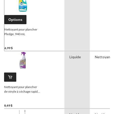
Options
Nettoyant pour plancher
Pledge, 940 mL
6,99 $
Liquide
Nettoyant
Nettoyant pour plancher
de vinyle à séchage rapide
et neutre à pH de luxe, 947
ml
8,49 $