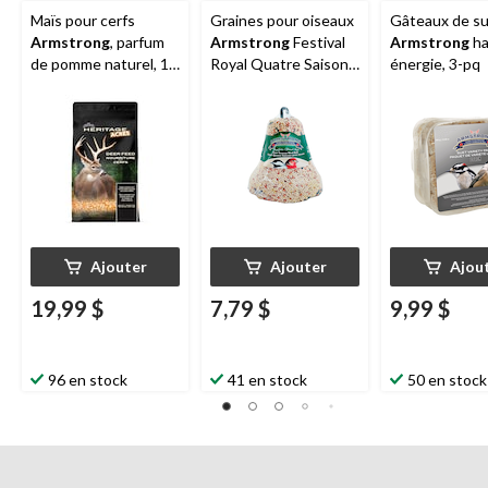
Maïs pour cerfs
Graines pour oiseaux
Gâteaux de su
Armstrong
, parfum
Armstrong
Festival
Armstrong
ha
de pomme naturel, 18
Royal Quatre Saisons,
énergie, 3-pq
kg
454 g
Ajouter
Ajouter
Ajou
19,99 $
7,79 $
9,99 $
96 en stock
41 en stock
50 en stock