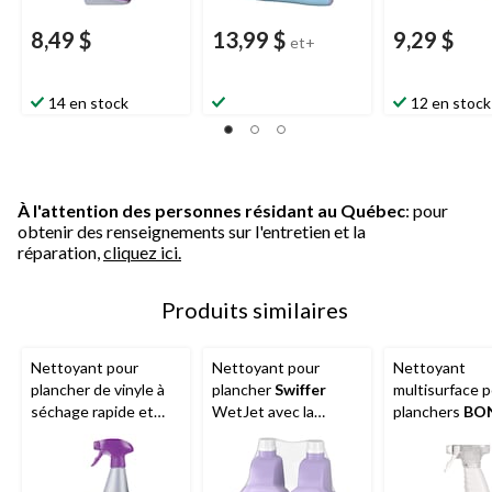
8,49 $
13,99 $
9,29 $
et+
14 en stock
12 en stock
À l'attention des personnes résidant au Québec
: pour
obtenir des renseignements sur l'entretien et la
réparation,
cliquez ici.
Produits similaires
Nettoyant pour
Nettoyant pour
Nettoyant
plancher de vinyle à
plancher
Swiffer
multisurface 
séchage rapide et
WetJet avec la
planchers
BO
neutre à pH de luxe,
puissance de Dawn,
animaux de
947 ml
parfum frais
compagnie, 6