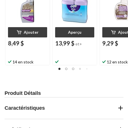
Ajouter
Aperçu
Ajou
8,49 $
13,99 $
9,29 $
et+
14 en stock
12 en stock
Produit Détails
Caractéristiques