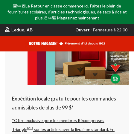
🎒✏️📒Le Retour en classe commence ici. Faites le plein de
fournitures scolaires, d'articles technologiques, de sacs à dos et
plus.📒✏️🎒
Magasinez maintenant
votre
Ouvert
⋅ Fermeture à 22:00
Leduc, AB
magasin
préféré
est
Leduc,
AB,
courament
Ouvert,
Fermeture
à
à
22:00
cliquer
pour
changer
Expédition locale gratuite pour les commandes
admissibles de plus de 99 $*
*Offre exclusive pour les membres Récompenses
MD
Triangle
sur les articles avec la livraison standard.
En