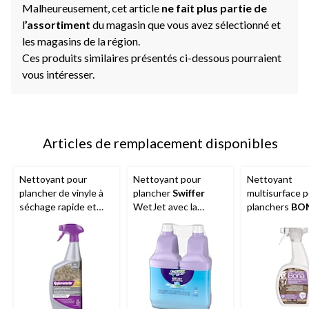
Malheureusement, cet article
ne fait plus partie de
l
’assortiment
du magasin que vous avez sélectionné et
les magasins de la région.
Ces produits similaires présentés ci-dessous pourraient
vous intéresser.
Articles de remplacement disponibles
Nettoyant pour
Nettoyant pour
Nettoyant
plancher de vinyle à
plancher
Swiffer
multisurface 
séchage rapide et
WetJet avec la
planchers
BO
neutre à pH de luxe,
puissance de Dawn,
animaux de
947 ml
parfum frais
compagnie, 6