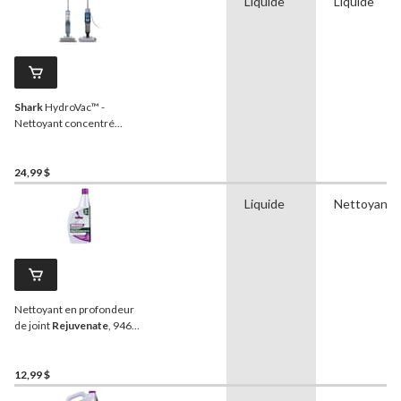
Liquide
Liquide
Shark
HydroVac™ -
Nettoyant concentré
multi-surfaces, formule à
séchage rapide, parfum
frais, 1 L
24,99 $
Liquide
Nettoyant
Nettoyant en profondeur
de joint
Rejuvenate
, 946
mL
12,99 $