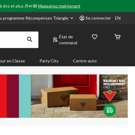
 à dos et plus.📒✏️🎒
Magasinez maintenant
u programme Récompenses Triangle
Se connecter
EN
État de
command
our en Classe
Party City
Centre-auto