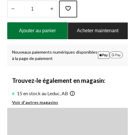
Quantité
mise
Ajouter au panier
Acheter maintenant
à
jour
à
1
Nouveaux paiements numériques disponibles
à la page de paiement
Trouvez-le également en magasin:
15 en stock au Leduc, AB
Voir d'autres magasins