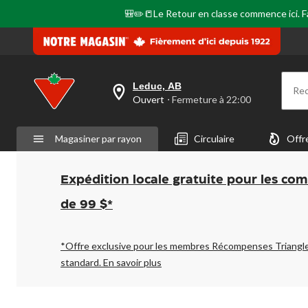
🎒✏️📒Le Retour en classe commence ici. Fai
Leduc, AB
Re
votre
Ouvert
⋅ Fermeture à 22:00
magasin
préféré
est
Magasiner par rayon
Circulaire
Offr
Leduc,
AB,
courament
Ouvert,
Expédition locale gratuite pour les co
Fermeture
à
de 99 $*
à
22:00
cliquer
pour
*Offre exclusive pour les membres Récompenses Triangl
changer
standard.
En savoir plus