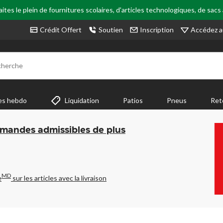
tes le plein de fournitures scolaires, d'articles technologiques, de sacs
Accédez a
Crédit Offert
Soutien
Inscription
cherche
es hebdo
Liquidation
Patios
Pneus
Ret
mmandes admissibles de plus
MD
e
sur les articles avec la livraison