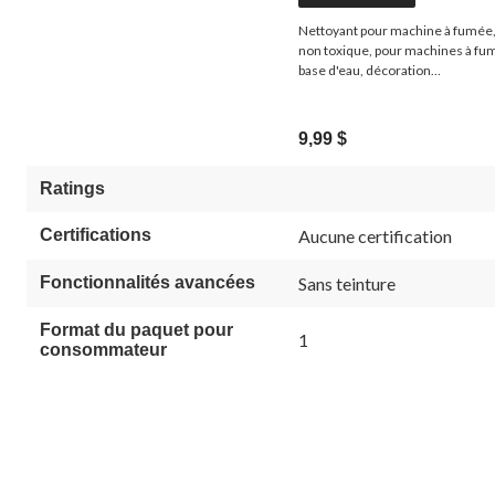
Nettoyant pour machine à fumée
non toxique, pour machines à fu
base d'eau, décoration
intérieure/extérieure pour l'Hal
9,99 $
Ratings
Certifications
Aucune certification
Fonctionnalités avancées
Sans teinture
Format du paquet pour
1
consommateur