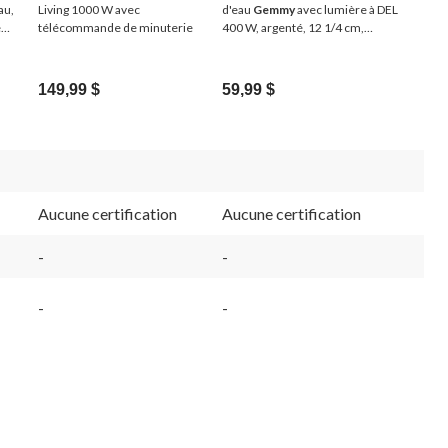
au,
Living 1000 W avec
d'eau
Gemmy
avec lumière à DEL
eur
télécommande de minuterie
400 W, argenté, 12 1/4 cm,
décoration d'intérieur et
d'extérieur pour l'Halloween
149,99 $
59,99 $
Aucune certification
Aucune certification
-
-
-
-