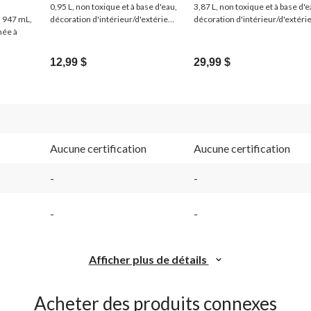
0,95 L, non toxique et à base d'eau,
3,87 L, non toxique et à base d'e
, 947 mL,
décoration d'intérieur/d'extérieur
décoration d'intérieur/d'extéri
mée à
pour l'Halloween
pour l'Halloween
loween
12,99 $
29,99 $
Aucune certification
Aucune certification
-
-
-
-
Afficher plus de détails
Acheter des produits connexes