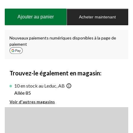
Quantité
mise
à
Ajouter au panier
Acheter maintenant
jour
à
1
Nouveaux paiements numériques disponibles à la page de
paiement
Trouvez-le également en magasin:
10 en stock au Leduc, AB
Allée 85
Voir d'autres magasins