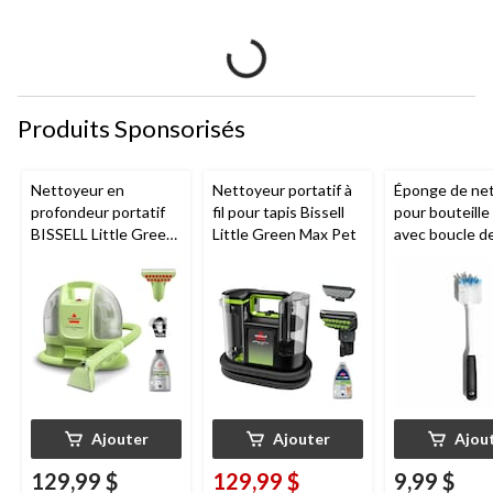
Produits Sponsorisés
Nettoyeur en
Nettoyeur portatif à
Éponge de ne
profondeur portatif
fil pour tapis Bissell
pour bouteill
BISSELL Little Green
Little Green Max Pet
avec boucle d
Mini avec fil pour
suspension
tapis et tissus
d'ameublement
Ajouter
Ajouter
Ajou
129,99 $
129,99 $
9,99 $