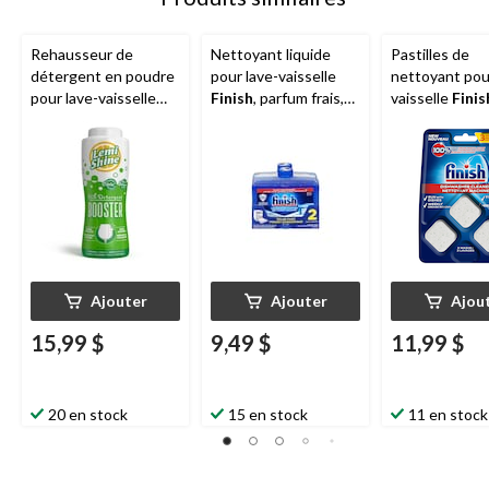
Rehausseur de
Nettoyant liquide
Pastilles de
détergent en poudre
pour lave-vaisselle
nettoyant pou
pour lave-vaisselle
Finish
, parfum frais,
vaisselle
Finis
Lemi Shine, parfum de
250 mL, paq. 2
parfum frais, p
lime fraîche, 680 g
Ajouter
Ajouter
Ajou
15,99 $
9,49 $
11,99 $
20 en stock
15 en stock
11 en stock