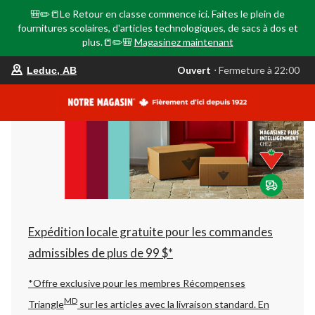
🎒✏️📒Le Retour en classe commence ici. Faites le plein de
fournitures scolaires, d'articles technologiques, de sacs à dos et
plus.📒✏️🎒
Magasinez maintenant
votre
Ouvert
⋅ Fermeture à 22:00
Leduc, AB
magasin
préféré
est
Leduc,
AB,
courament
Ouvert,
Fermeture
à
à
22:00
cliquer
pour
changer
Expédition locale gratuite pour les commandes
admissibles de plus de 99 $*
*Offre exclusive pour les membres Récompenses
MD
Triangle
sur les articles avec la livraison standard.
En