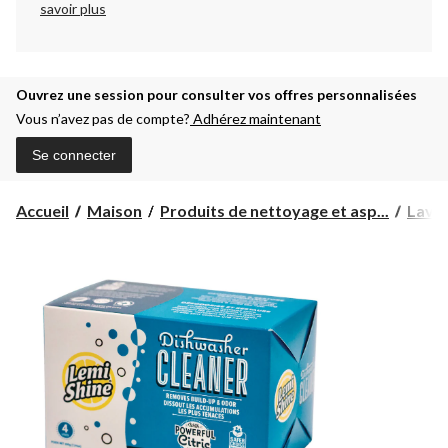
savoir plus
Ouvrez une session pour consulter vos offres personnalisées
Vous n’avez pas de compte?
Adhérez maintenant
Se connecter
Accueil
Maison
Produits de nettoyage et asp...
Lavag