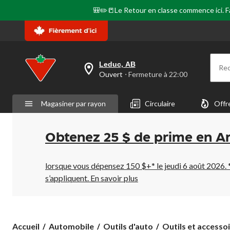
🎒✏️📒Le Retour en classe commence ici. Fai
Leduc, AB
Re
votre
Ouvert
⋅ Fermeture à 22:00
magasin
préféré
est
Magasiner par rayon
Circulaire
Offr
Leduc,
AB,
courament
Ouvert,
Obtenez 25 $ de prime en A
Fermeture
à
à
22:00
lorsque vous dépensez 150 $+* le jeudi 6 août 2026. 
cliquer
s’appliquent.
En savoir plus
pour
changer
Accueil
Automobile
Outils d'auto
Outils et accessoi