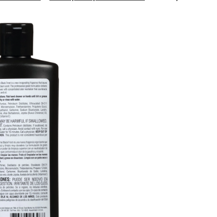
à
mains
exfoliant
Fast
Orange
Xtreme
Black
Frost,
221,5 mL