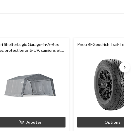
ri ShelterLogic Garage-in-A-Box
Pneu BFGoodrich Trail-Terrai
ec protection anti-UV, camions et
S, 12 x 20 x 8 pi
Ajouter
Options