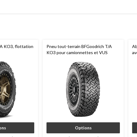
/A KO3, flottation
Pneu tout-terrain BFGoodrich T/A
Ab
KO3 pour camionnettes et VUS
av
VU
ons
Options