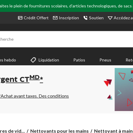
tes le plein de fournitures scolaires, d'articles technologiques, de sacs
Accédez a
Crédit Offert
Inscription
Soutien
cherche
es hebdo
Liquidation
Patios
Pneus
Ret
MD
rgent CT
*
*Achat avant taxes. Des conditions
Nettoyant
res de vid...
Nettoyants pour les mains
Nettoyant à mains 