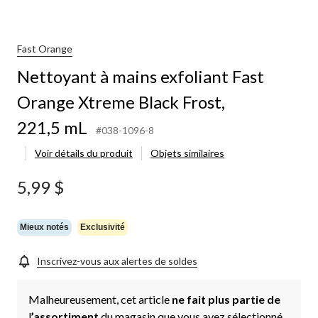
Fast Orange
Nettoyant à mains exfoliant Fast
Orange Xtreme Black Frost,
221,5 mL
#038-1096-8
Voir détails du produit
Objets similaires
5,99 $
Mieux notés
Exclusivité
Inscrivez-vous aux alertes de soldes
Malheureusement, cet article
ne fait plus partie de
l
’assortiment
du magasin que vous avez sélectionné