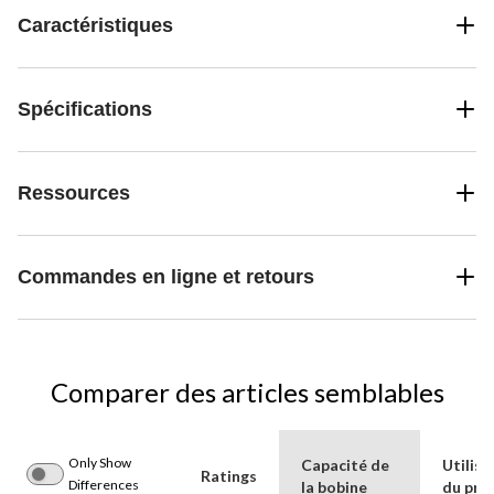
Caractéristiques
Spécifications
Ressources
Commandes en ligne et retours
Comparer des articles semblables
Only Show
Capacité de
Utilisa
Ratings
Differences
la bobine
du pro