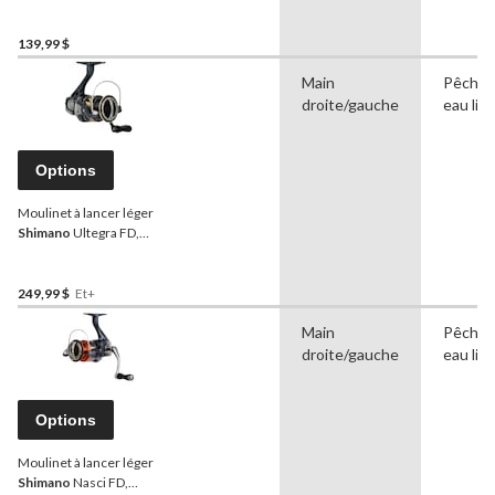
droitier/gaucher, taille 2
500
139,99 $
Main
Pêche 
droite/gauche
eau lib
Options
Moulinet à lancer léger
Shimano
Ultegra FD,
droitier/gaucher, choix de
tailles
249,99 $
Et+
Main
Pêche 
droite/gauche
eau lib
Options
Moulinet à lancer léger
Shimano
Nasci FD,