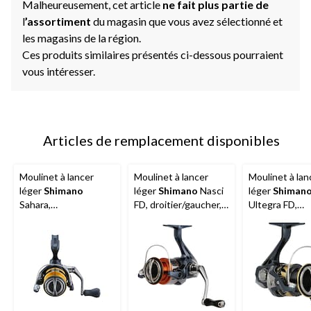
Malheureusement, cet article
ne fait plus partie de
l
’assortiment
du magasin que vous avez sélectionné et
les magasins de la région.
Ces produits similaires présentés ci-dessous pourraient
vous intéresser.
Articles de remplacement disponibles
Moulinet à lancer
Moulinet à lancer
Moulinet à lan
léger
Shimano
léger
Shimano
Nasci
léger
Shiman
Sahara,
FD, droitier/gaucher,
Ultegra FD,
droitier/gaucher, taille
choix de tailles
droitier/gauch
2 500
choix de taille