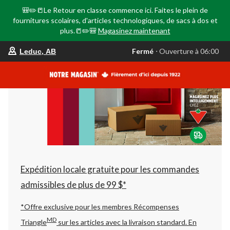
🎒✏️📒Le Retour en classe commence ici. Faites le plein de
fournitures scolaires, d'articles technologiques, de sacs à dos et
plus.📒✏️🎒
Magasinez maintenant
votre
Fermé
⋅ Ouverture à 06:00
Leduc, AB
magasin
préféré
est
Leduc,
AB,
courament
Fermé,
Ouverture
à
à
06:00
cliquer
pour
changer
Expédition locale gratuite pour les commandes
admissibles de plus de 99 $*
*Offre exclusive pour les membres Récompenses
MD
Triangle
sur les articles avec la livraison standard.
En