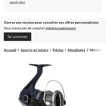
savoir plus
Ouvrez une session pour consulter vos offres personnalisées
Vous n’avez pas de compte?
Adhérez maintenant
Se connecter
Moulinet
Accueil
Sports et loisirs
Pêche
Moulinets
Moulinet 
à
lancer
léger
Shimano
Catana,
droitier/g
taille
4
000