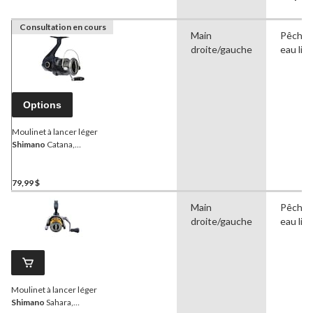
Consultation en cours
Main
Pêche 
droite/gauche
eau lib
Options
Moulinet à lancer léger
Shimano
Catana,
droitier/gaucher, taille 4
000
79,99 $
Main
Pêche 
droite/gauche
eau lib
Moulinet à lancer léger
Shimano
Sahara,