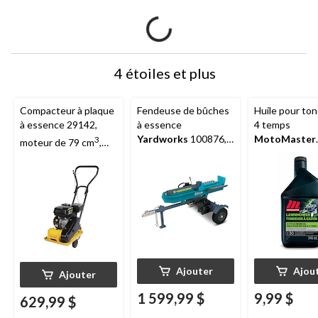
4 étoiles et plus
Compacteur à plaque
Fendeuse de bûches
Huile pour to
à essence 29142,
à essence
4 temps
Yardworks
100876,
MotoMaster
3
moteur de 79 cm
,
25 tonnes, 224 cm3
SAE 30, 946 m
11000 N, en acier
Ajouter
Ajou
Ajouter
1 599,99 $
9,99 $
629,99 $