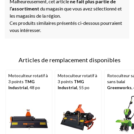
Malheureusement, cet article
ne fait plus partie de
l
’assortiment
du magasin que vous avez sélectionné et
les magasins de la région.
Ces produits similaires présentés ci-dessous pourraient
vous intéresser.
Articles de remplacement disponibles
Motoculteur rotatif à
Motoculteur rotatif à
Rotoculteur sa
3 points
TMG
3 points
TMG
sans balai
Industrial
, 48 po
Industrial
, 55 po
Greenworks
,
po, batterie et
chargeur de 2