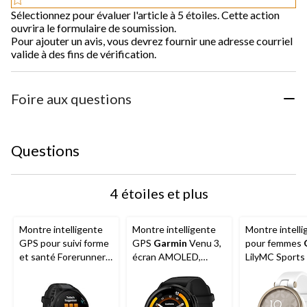
Sélectionnez pour évaluer l'article à 5 étoiles. Cette action
ouvrira le formulaire de soumission.
Pour ajouter un avis, vous devrez fournir une adresse courriel
valide à des fins de vérification.
Foire aux questions
Questions
4 étoiles et plus
Montre intelligente
Montre intelligente
Montre intelli
GPS pour suivi forme
GPS
Garmin
Venu 3,
pour femmes
et santé Forerunner
écran AMOLED,
LilyMC Sports
165
Garmin
, écran
fonctions avancées
AMOLED,
de santé et de mise
noir/ardoise
en forme, noir