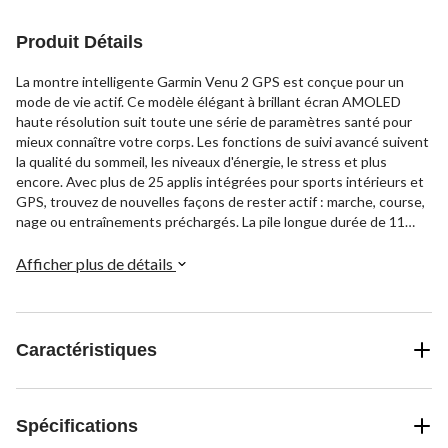
Produit Détails
La montre intelligente Garmin Venu 2 GPS est conçue pour un
mode de vie actif. Ce modèle élégant à brillant écran AMOLED
haute résolution suit toute une série de paramètres santé pour
mieux connaître votre corps. Les fonctions de suivi avancé suivent
la qualité du sommeil, les niveaux d'énergie, le stress et plus
encore. Avec plus de 25 applis intégrées pour sports intérieurs et
GPS, trouvez de nouvelles façons de rester actif : marche, course,
nage ou entraînements préchargés. La pile longue durée de 11
jours en mode montre intelligente permet de suivre l'activité
pendant plus de 1 semaine sans recharge, même avec la musique
Afficher plus de détails
et les notifications intelligentes.
Caractéristiques
Spécifications