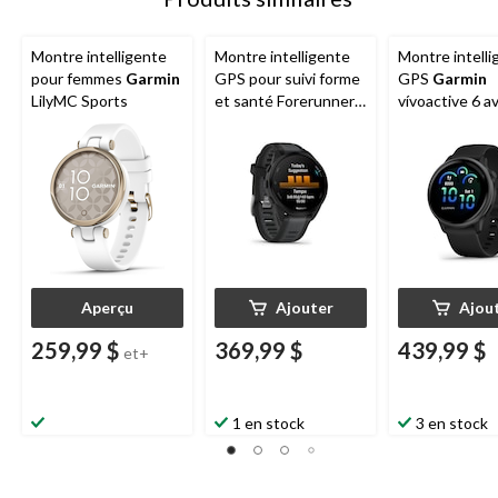
Montre intelligente
Montre intelligente
Montre intelli
pour femmes
Garmin
GPS pour suivi forme
GPS
Garmin
LilyMC Sports
et santé Forerunner
vívoactive 6 a
165
Garmin
, écran
écran AMOLE
AMOLED,
ardoise avec b
noir/ardoise
noir
Aperçu
Ajouter
Ajou
259,99 $
369,99 $
439,99 $
et+
1 en stock
3 en stock