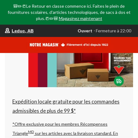
🎒✏️📒Le Retour en classe commence ici. Faites le plein de
fournitures scolaires, d'articles technologiques, de sacs à dos et
plus.📒✏️🎒
Magasinez maintenant
votre
Ouvert
⋅ Fermeture à 22:00
Leduc, AB
magasin
préféré
est
Leduc,
AB,
courament
Ouvert,
Fermeture
à
à
22:00
cliquer
pour
changer
Expédition locale gratuite pour les commandes
admissibles de plus de 99 $*
*Offre exclusive pour les membres Récompenses
MD
Triangle
sur les articles avec la livraison standard.
En