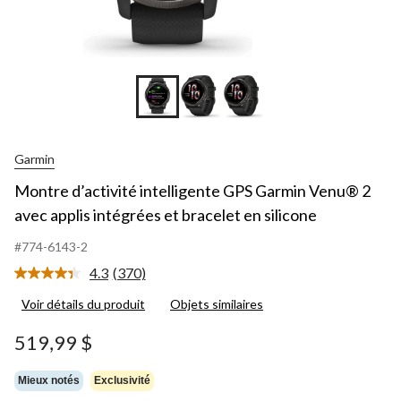
Garmin
Montre d’activité intelligente GPS Garmin Venu® 2
avec applis intégrées et bracelet en silicone
#774-6143-2
4.3
(370)
Lire
les
Voir détails du produit
Objets similaires
370
commentaires.
Lien
519,99 $
vers
la
même
Mieux notés
Exclusivité
page.