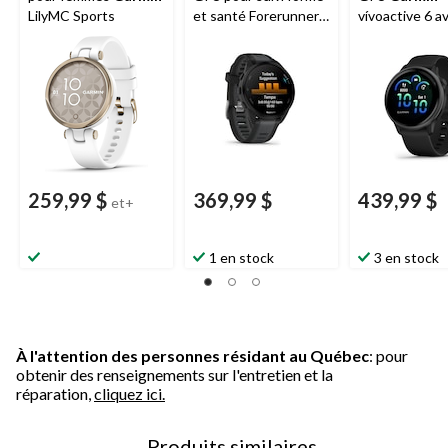
LilyMC Sports
et santé Forerunner
vívoactive 6 a
165
Garmin
, écran
écran AMOLE
AMOLED,
ardoise avec b
noir/ardoise
noir
259,99 $
369,99 $
439,99 $
et+
1 en stock
3 en stock
À l'attention des personnes résidant au Québec
: pour
obtenir des renseignements sur l'entretien et la
réparation,
cliquez ici.
Produits similaires