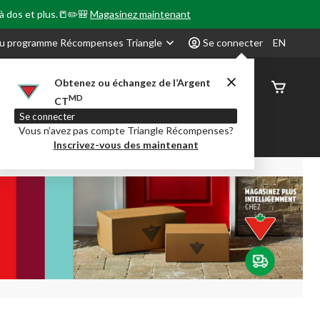
 à dos et plus.📒✏️🎒
Magasinez maintenant
u programme Récompenses Triangle
Se connecter
EN
Obtenez ou échangez de l’Argent
État de
MD
CT
command
Se connecter
Vous n’avez pas compte Triangle Récompenses?
our en Classe
Party City
Centre-auto
Inscrivez-vous des maintenant