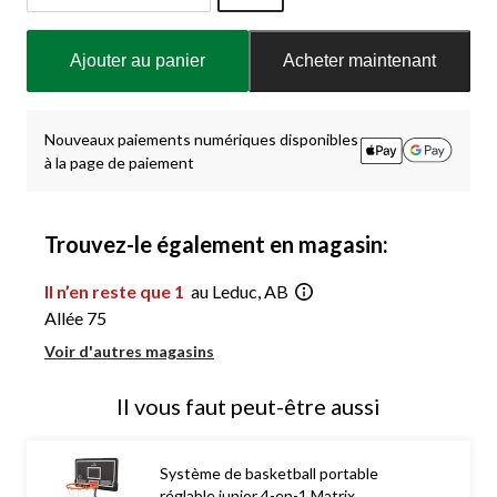
Quantité
mise
Ajouter au panier
Acheter maintenant
à
jour
à
1
Nouveaux paiements numériques disponibles
à la page de paiement
Trouvez-le également en magasin:
Il n’en reste que 1
au Leduc, AB
Allée 75
Voir d'autres magasins
Il vous faut peut-être aussi
Système de basketball portable
réglable junior 4-en-1 Matrix,