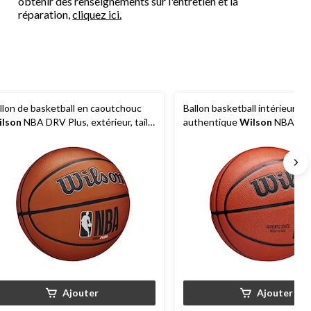
obtenir des renseignements sur l'entretien et la
réparation,
cliquez ici.
llon de basketball en caoutchouc
Ballon basketball intérieur/ex
lson
NBA DRV Plus, extérieur, taille
authentique
Wilson
NBA, tail
ficielle 7 (29-1/2 po), brun
officielle, brun
Ajouter
Ajouter