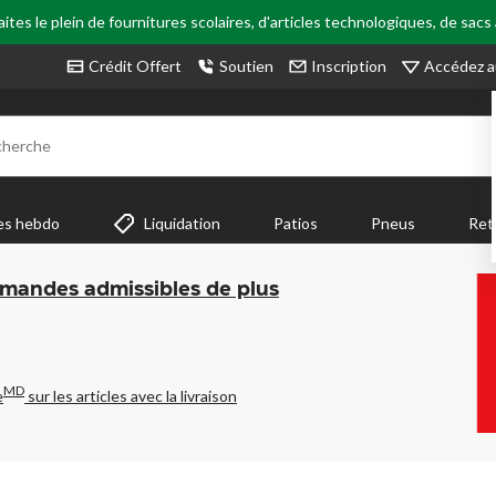
tes le plein de fournitures scolaires, d'articles technologiques, de sacs
Accédez a
Crédit Offert
Soutien
Inscription
cherche
es hebdo
Liquidation
Patios
Pneus
Ret
mmandes admissibles de plus
MD
e
sur les articles avec la livraison