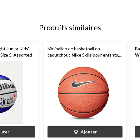
Produits similaires
t Junior Kids'
Miniballon de basketball en
Ba
Size 5, Assorted
caoutchouc
Nike
Skills pour enfants,
Wi
intérieur/extérieur, taille 3 (22-1/2 po),
of
ambre/noir/blanc
outer
Ajouter