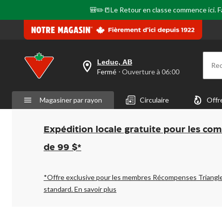
🎒✏️📒Le Retour en classe commence ici. Fai
Leduc, AB
Re
votre
Fermé
⋅ Ouverture à 06:00
magasin
préféré
est
Magasiner par rayon
Circulaire
Offr
Leduc,
AB,
courament
Fermé,
Expédition locale gratuite pour les co
Ouverture
à
de 99 $*
à
06:00
cliquer
pour
*Offre exclusive pour les membres Récompenses Triangl
changer
standard.
En savoir plus