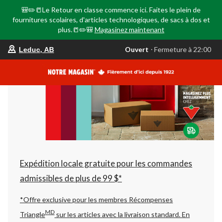
🎒✏️📒Le Retour en classe commence ici. Faites le plein de
fournitures scolaires, d'articles technologiques, de sacs à dos et
plus.📒✏️🎒
Magasinez maintenant
votre
Ouvert
⋅ Fermeture à 22:00
Leduc, AB
magasin
préféré
est
Leduc,
AB,
courament
Ouvert,
Fermeture
à
à
22:00
cliquer
pour
changer
Expédition locale gratuite pour les commandes
admissibles de plus de 99 $*
*Offre exclusive pour les membres Récompenses
MD
Triangle
sur les articles avec la livraison standard.
En