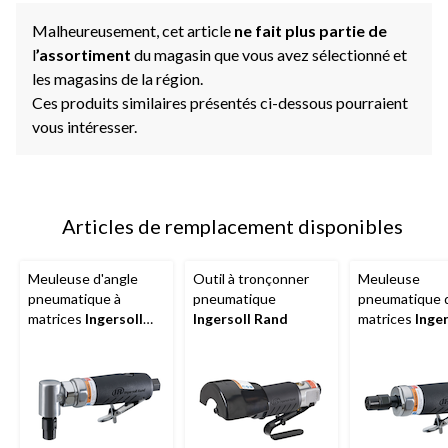
Malheureusement, cet article
ne fait plus partie de
l
’assortiment
du magasin que vous avez sélectionné et
les magasins de la région.
Ces produits similaires présentés ci-dessous pourraient
vous intéresser.
Articles de remplacement disponibles
Meuleuse d'angle
Outil à tronçonner
Meuleuse
pneumatique à
pneumatique
pneumatique d
matrices
Ingersoll
Ingersoll Rand
matrices
Inger
Rand
de la série
Rand
de la sér
EDGE, modèle
EDGE, modèle
3101G, 1/4 po
3017G, 1/4 po