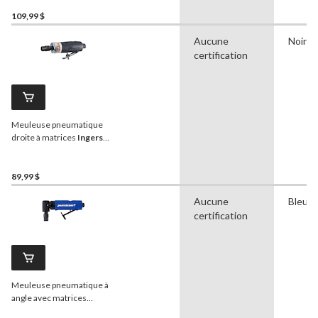
EDGE, modèle 3101G, 1/4
po
109,99 $
Aucune
Noir
certification
Meuleuse pneumatique
droite à matrices
Ingersoll
Rand
de la série EDGE,
modèle 3017G, 1/4 po
89,99 $
Aucune
Bleu
certification
Meuleuse pneumatique à
angle avec matrices
Mastercraft