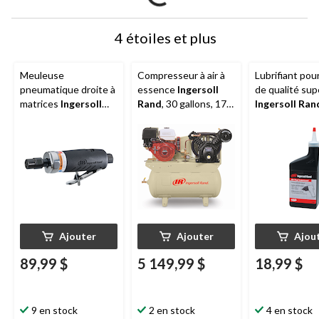
4 étoiles et plus
Meuleuse
Compresseur à air à
Lubrifiant pour
pneumatique droite à
essence
Ingersoll
de qualité sup
matrices
Ingersoll
Rand
, 30 gallons, 175
Ingersoll Ran
Rand
de la série
lb/po2, 13 HP
pinte
EDGE, modèle
3017G, 1/4 po
Ajouter
Ajouter
Ajou
89,99 $
5 149,99 $
18,99 $
9 en stock
2 en stock
4 en stock