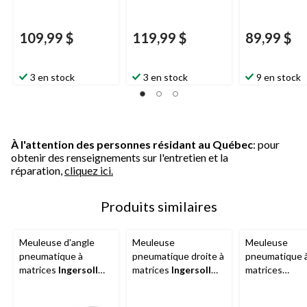
109,99 $
119,99 $
89,99 $
3 en stock
3 en stock
9 en stock
À l'attention des personnes résidant au Québec
: pour
obtenir des renseignements sur l'entretien et la
réparation,
cliquez ici.
Produits similaires
Meuleuse d'angle
Meuleuse
Meuleuse
pneumatique à
pneumatique droite à
pneumatique 
matrices
Ingersoll
matrices
Ingersoll
matrices
Rand
de la série
Rand
de la série
Mastercraft
EDGE, modèle
EDGE, modèle