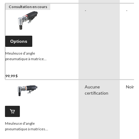
Consultation en cours
-
-
Options
Meuleuse d’angle
pneumatique à matrice
Ingersoll Rand
99,99 $
Aucune
Noir
certification
Meuleuse d'angle
pneumatique à matrices
Ingersoll Rand
de la série