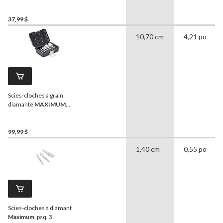
plastique, cloison sèche,
paq. 9
37,99 $
10,70 cm
4,21 po
Scies-cloches à grain
diamanté
MAXIMUM
,
pour granite, porcelaine,
céramique, paq. 6
99,99 $
1,40 cm
0,55 po
Scies-cloches à diamant
Maximum
, paq. 3