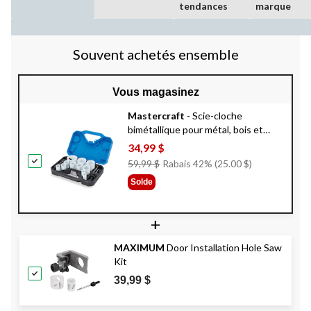
tendances
marque
Souvent achetés ensemble
Vous magasinez
Mastercraft
- Scie-cloche
bimétallique pour métal, bois et
plastique, 17 pce
34,99 $
Prix
59,99 $
Rabais 42% (25.00 $)
Était
Solde
59,99 $
+
MAXIMUM
Door Installation Hole Saw
Kit
39,99 $