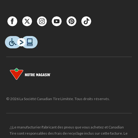
© 2026 La Société Canadian Tire Limitée. Tous droits réservés.
△Le manufacturier/fabricant des pneus que vous achetez et Canadian
Tire sont responsables des frais de recyclage inclus sur cette facture. Le