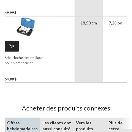
49,99 $
18,50 cm
7,28 po
Scie-cloche bimétallique
pour plomberie et
électricité
Mastercraft
,
pour métal, bois, plastique,
paq. 13
54,99 $
Acheter des produits connexes
Offres
Les clients ont
Vers les
Plus de
hebdomadaires
aussi consulté
produits
cette