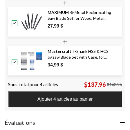
+
MAXIMUM
Bi-Metal Reciprocating
Saw Blade Set for Wood, Metal,
Drywall, 6-pc
27,99 $
+
Mastercraft
T-Shank HSS & HCS
Jigsaw Blade Set with Case, for
Wood/Metal, 32-pc
34,99 $
$137.96
Sous-total pour 4 articles
$162.96
Ajouter 4 articles au panier
Évaluations