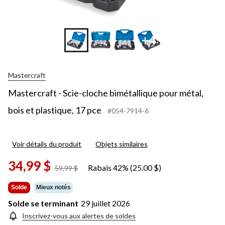
+4
Mastercraft
Mastercraft - Scie-cloche bimétallique pour métal,
bois et plastique, 17 pce
#054-7914-6
Voir détails du produit
Objets similaires
34,99 $
Rabais 42% (25.00 $)
prix
59,99 $
était
59,99 $
Solde
Mieux notés
Solde se terminant
29 juillet 2026
Inscrivez-vous aux alertes de soldes