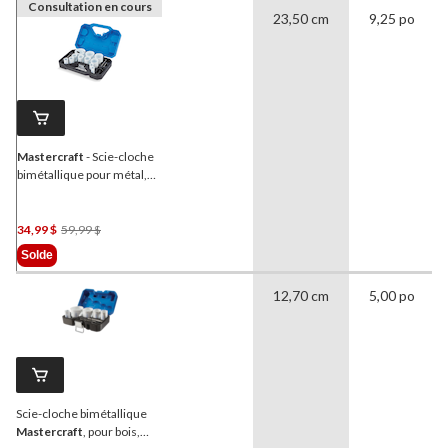
Consultation en cours
23,50 cm
9,25 po
Mastercraft
- Scie-cloche
bimétallique pour métal,
bois et plastique, 17 pce
Prix
34,99 $
59,99 $
Était
Solde
59,99 $
12,70 cm
5,00 po
Scie-cloche bimétallique
Mastercraft
, pour bois,