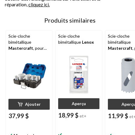
réparation,
cliquez ici.
Produits similaires
Scie-cloche
Scie-cloche
Scie-cloche
bimétallique
bimétallique
Lenox
bimétallique
Mastercraft
, pour
Mastercraft
,
bois, plastique,
métal, bois et
cloison sèche, paq. 9
plastique
Aperçu
Ajouter
Aperç
18,99 $
37,99 $
11,99 $
et+
et