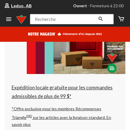
votre
Ouvert
⋅ Fermeture à 22:00
Leduc, AB
magasin
préféré
est
Recherche
Leduc,
AB,
courament
Ouvert,
Fermeture
à
à
22:00
cliquer
pour
changer
Expédition locale gratuite pour les commandes
admissibles de plus de 99 $*
*Offre exclusive pour les membres Récompenses
MD
Triangle
sur les articles avec la livraison standard.
En
savoir plus