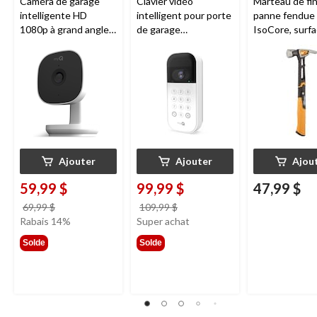
Caméra de garage
Clavier vidéo
Marteau de fin
intelligente HD
intelligent pour porte
panne fendue 
1080p à grand angle
de garage
IsoCore, surf
Chamberlain, vision
Chamberlain, vision
acier lisse, 20 
nocturne, résistante
nocturne, résistant
aux intempéries
aux intempéries,
blanc
Ajouter
Ajouter
Ajou
59,99 $
99,99 $
47,99 $
prix
prix
69,99 $
109,99 $
était
était
Rabais 14%
Super achat
69,99 $
109,99 $
Solde
Solde