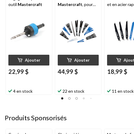
outil
Mastercraft
Mastercraft
, pour
et en acier rap
bois et métal, paq. 32
Mastercraft
,
bois, métal, pl
paq. 5
Ajouter
Ajouter
Ajou
22,99 $
44,99 $
18,99 $
4 en stock
22 en stock
11 en stock
Produits Sponsorisés