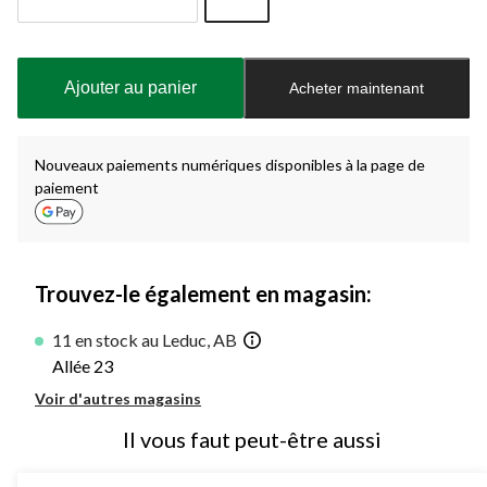
Quantité
mise
à
Ajouter au panier
Acheter maintenant
jour
à
1
Nouveaux paiements numériques disponibles à la page de
paiement
Trouvez-le également en magasin:
11 en stock au Leduc, AB
Allée 23
Voir d'autres magasins
Il vous faut peut-être aussi