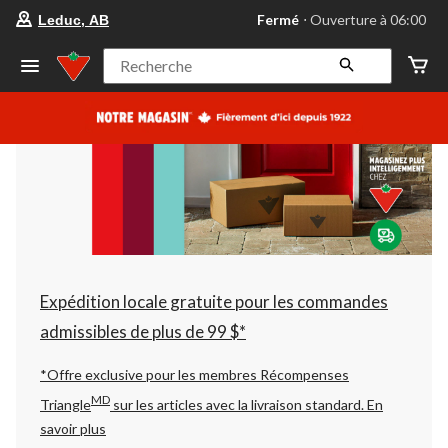
votre
Fermé
⋅ Ouverture à 06:00
Leduc, AB
magasin
préféré
est
Recherche
Leduc,
AB,
courament
Fermé,
Ouverture
à
à
06:00
cliquer
pour
changer
Expédition locale gratuite pour les commandes
admissibles de plus de 99 $*
*Offre exclusive pour les membres Récompenses
MD
Triangle
sur les articles avec la livraison standard.
En
savoir plus