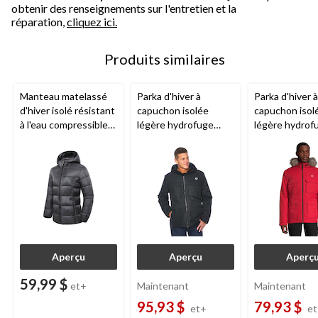
obtenir des renseignements sur l'entretien et la
réparation,
cliquez ici.
Produits similaires
Manteau matelassé
Parka d'hiver à
Parka d'hiver à
d'hiver isolé résistant
capuchon isolée
capuchon isol
à l'eau compressible
légère hydrofuge
légère hydrof
Outbound
Charlotte
Outbound
Holloway
Outbound
Ho
pour femmes, noir
pour hommes, noir
pour hommes,
Aperçu
Aperçu
Aperç
59,99 $
et+
Maintenant
Maintenant
95,93 $
79,93 $
et+
e