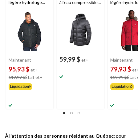
légère hydrofuge
à l'eau compressible
légère hydrof
Outbound
Holloway
Outbound
Charlotte
Outbound
Ho
pour hommes, noir
pour femmes, noir
pour hommes,
59,99 $
Maintenant
et+
Maintenant
95,93 $
79,93 $
et+
et
prix
119,99 $
Était
et+
119,99 $
Était
était
Liquidation◊
Liquidation◊
à
partir
de
119,99 $
À l'attention des personnes résidant au Québec
: pour