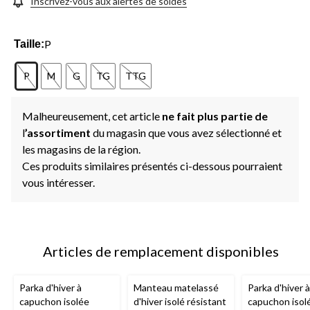
Inscrivez-vous aux alertes de soldes
P
Taille:
P
M
G
TG
TTG
Malheureusement, cet article
ne fait plus partie de
l
’assortiment
du magasin que vous avez sélectionné et
les magasins de la région.
Ces produits similaires présentés ci-dessous pourraient
vous intéresser.
Articles de remplacement disponibles
Parka d'hiver à
Manteau matelassé
Parka d'hiver à
capuchon isolée
d'hiver isolé résistant
capuchon isol