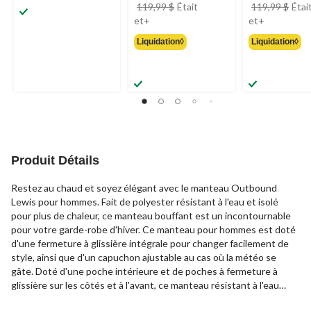
119,99 $
Était
119,99 $
Étai
prix
prix
et+
et+
était
était
Liquidation◊
Liquidation◊
à
à
partir
partir
de
de
119,99 $
119,99 $
Produit Détails
Restez au chaud et soyez élégant avec le manteau Outbound
Lewis pour hommes. Fait de polyester résistant à l'eau et isolé
pour plus de chaleur, ce manteau bouffant est un incontournable
pour votre garde-robe d'hiver. Ce manteau pour hommes est doté
d'une fermeture à glissière intégrale pour changer facilement de
style, ainsi que d'un capuchon ajustable au cas où la météo se
gâte. Doté d'une poche intérieure et de poches à fermeture à
glissière sur les côtés et à l'avant, ce manteau résistant à l'eau
offre assez d'espace pour garder vos essentiels à portée et en