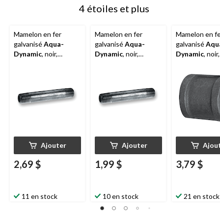
4 étoiles et plus
Mamelon en fer
Mamelon en fer
Mamelon en f
galvanisé
Aqua-
galvanisé
Aqua-
galvanisé
Aqu
Dynamic
, noir,
Dynamic
, noir,
Dynamic
, noir,
filetage mâle, 1/2 x 5
filetage mâle, 3/4 x 2
filetage mâle, 
po
po
po
Ajouter
Ajouter
Ajou
2,69 $
1,99 $
3,79 $
11 en stock
10 en stock
21 en stock