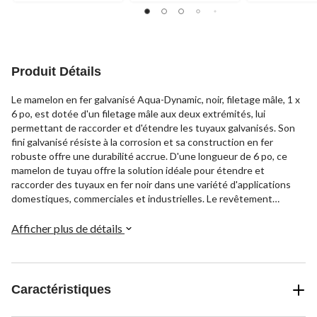
Produit Détails
Le mamelon en fer galvanisé Aqua-Dynamic, noir, filetage mâle, 1 x
6 po, est dotée d'un filetage mâle aux deux extrémités, lui
permettant de raccorder et d'étendre les tuyaux galvanisés. Son
fini galvanisé résiste à la corrosion et sa construction en fer
robuste offre une durabilité accrue. D'une longueur de 6 po, ce
mamelon de tuyau offre la solution idéale pour étendre et
raccorder des tuyaux en fer noir dans une variété d'applications
domestiques, commerciales et industrielles. Le revêtement
galvanisé assure sa capacité à résister à l'exposition à l'eau et à
l'humidité au fil du temps.
Afficher plus de détails
Caractéristiques