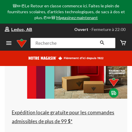
🎒✏️📒Le Retour en classe commence ici. Faites le plein de
fournitures scolaires, d'articles technologiques, de sacs à dos et
plus.📒✏️🎒
Magasinez maintenant
votre
Ouvert
⋅ Fermeture à 22:00
Leduc, AB
magasin
préféré
est
Recherche
Leduc,
AB,
courament
Ouvert,
Fermeture
à
à
22:00
cliquer
pour
changer
Expédition locale gratuite pour les commandes
admissibles de plus de 99 $*