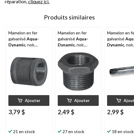
réparation,
cliquez ici.
Produits similaires
Mamelon en fer
Mamelon en fer
Mamelon en f
galvanisé
Aqua-
galvanisé
Aqua-
galvanisé
Aqu
Dynamic
, noir,
Dynamic
, noir,
Dynamic
, noir,
filetage mâle, 1/2 x 6
filetage mâle, 1 x 2 po
filetage mâle, 
po
Ajouter
Ajouter
Ajou
3,79 $
2,49 $
2,99 $
21 en stock
27 en stock
18 en stock