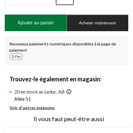
Quantité
mise
à
Ajouter au panier
Acheter maintenant
jour
à
1
Nouveaux paiements numériques disponibles à la page de
paiement
Trouvez-le également en magasin:
20 en stock au Leduc, AB
Allée 51
Voir d'autres magasins
Il vous faut peut-être aussi