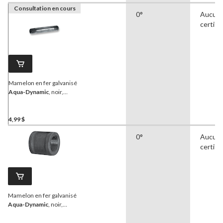
Consultation en cours
0°
Aucun
certifi
Mamelon en fer galvanisé
Aqua-Dynamic
, noir,
filetage mâle, 1 x 6 po
4,99 $
0°
Aucun
certifi
Mamelon en fer galvanisé
Aqua-Dynamic
, noir,
filetage mâle, 1/2 x 6 po