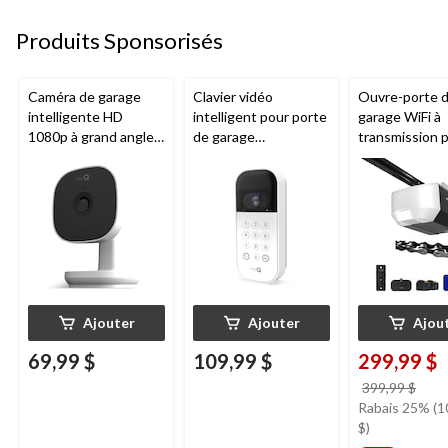
Produits Sponsorisés
Caméra de garage
Clavier vidéo
Ouvre-porte 
intelligente HD
intelligent pour porte
garage WiFi à
1080p à grand angle
de garage
transmission 
Chamberlain, vision
Chamberlain, vision
chaîne de 1/2
nocturne, résistante
nocturne, résistant
Chamberlain
aux intempéries
aux intempéries,
blanc
Ajouter
Ajouter
Ajou
69,99 $
109,99 $
299,99 $
prix
399,99 $
étai
Rabais 25% (1
399,
$)