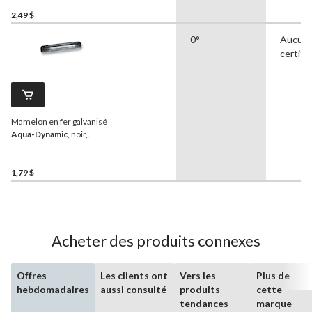
2,49 $
0°
Aucun
certifi
Mamelon en fer galvanisé
Aqua-Dynamic
, noir,
filetage mâle, 1/2 x 4 po
1,79 $
Acheter des produits connexes
Offres
Les clients ont
Vers les
Plus de
hebdomadaires
aussi consulté
produits
cette
tendances
marque